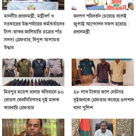
মাননীয় প্রধানমন্ত্রী, মন্ত্রীবর্গ ও
জনগণ পরিবর্তন চেয়েছে বলেই
সরকারের উচ্চপর্যায়ের কর্মকর্তাদের
জুলাই আন্দোলন সফল হয়েছে :
সিল-স্বাক্ষর জালিয়াতি চক্রের পাঁচ
প্রধানমন্ত্রী
সদস্য গ্রেফতার; বিপুল আলামত
উদ্ধার
মিরপুর মডেল থানার অভিযানে ৯০
২৮ লাখ টাকার জাল নোটসহ
বোতল ফেনসিডিলসহ দুই মাদক
দুইজনকে গ্রেফতার করেছে গুলশান
কারবারি গ্রেফতার
থানা পুলিশ