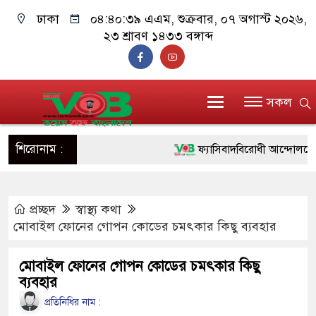
ঢাকা
০৪:৪০:৪০ এএম
, শুক্রবার, ০৭ অগাস্ট ২০২৬,
২৩ শ্রাবণ ১৪৩৩ বঙ্গাব্দ
সকল
শিরোনাম :
ফ্যাসিবাদবিরোধী আন্দোলনে হত্যাকা
ও বিশ্বাসযোগ্য: প্রধানমন্ত্রী
প্রচ্ছদ
স্বাস্থ্য কথা
মাননীয় প্রধানমন্ত্রী, মন্ত্রীবর্গ ও
মোবাইল ফোনের গোপন কোডের চমৎকার কিছু ব্যবহার
সিল-স্বাক্ষর জালিয়াতি চক্রের পাঁচ স
মোবাইল ফোনের গোপন কোডের চমৎকার কিছু
উদ্ধার
ব্যবহার
জনগণ পরিবর্তন চেয়েছে বলেই 
প্রতিনিধির নাম :