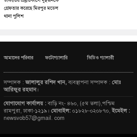
ডাকাতির প্রস্তুতিকালে দুইজনকে
গ্রেফতার করেছে মিরপুর মডেল
থানা পুলিশ
আমাদের পরিবার
ফটোগ্যালারি
ভিডিও গ্যালারী
সম্পাদক :
জালালুর রশিদ খান,
ব্যবস্থাপনা সম্পাদক :
মোঃ
আরিফুর রহমান
।
যোগাযোগ কার্যালয় :
বাড়ি নং- ৪৬০, (৫ম তলা),পশ্চিম
রামপুরা, ঢাকা-১২১৯।
মোবাইল:
০১৮২৮-০২০৮৭০,
ইমেইল :
newsvob57@gmail. com