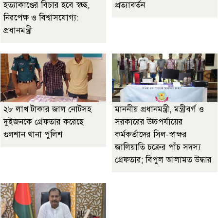
হত্যাকাণ্ডের বিচার হবে স্বচ্ছ,
প্রত্যাবর্তন
নিরপেক্ষ ও বিশ্বাসযোগ্য:
প্রধানমন্ত্রী
২৮ লাখ টাকার জাল নোটসহ
মাননীয় প্রধানমন্ত্রী, মন্ত্রীবর্গ ও
দুইজনকে গ্রেফতার করেছে
সরকারের উচ্চপর্যায়ের
গুলশান থানা পুলিশ
কর্মকর্তাদের সিল-স্বাক্ষর
জালিয়াতি চক্রের পাঁচ সদস্য
গ্রেফতার; বিপুল আলামত উদ্ধার