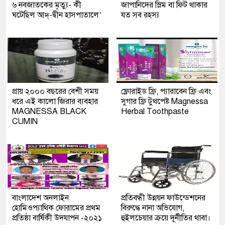
৬ নবজাতকের মৃত্যু- কী
জাপানিদের স্লিম বা ফিট থাকার
ঘটেছিল আদ্‌-দ্বীন হাসপাতালে’
যত সব রহস্য
প্রায় ২০০০ বছরের বেশী সময়
ফ্লোরাইড ফ্রি, প্যারাবেন ফ্রি এবং
ধরে এই কালো জিরার ব্যবহার
সুগার ফ্রি টুথপেষ্ট Magnessa
MAGNESSA BLACK
Herbal Toothpaste
CUMIN
বাংলাদেশ অনলাইন
প্রতিবন্ধী উন্নয়ন ফাউন্ডেশনের
হোমিওপ্যাথিক ফোরামের প্রথম
বিরুদ্ধে নানা অভিযোগ,
প্রতিষ্ঠা বার্ষিকী উদযাপন -২০২১
হুইলচেয়ার ক্রয়ে দূর্নীতির থাবা।