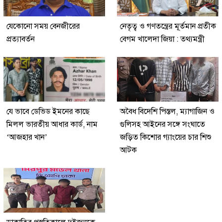
যেকোনো সময় বেনজীরের
নেতৃত্ব ও গণতন্ত্রের মূর্তমান প্রতীক
প্রত্যাবর্তন
বেগম খালেদা জিয়া : তথ্যমন্ত্রী
যে ভাবে ডেভিড ইমনের কাছে
অবৈধ বিদেশি পিস্তল, ম্যাগাজিন ও
মিলল ভারতীয় আধার কার্ড, নাম
গুলিসহ আইনের সঙ্গে সংঘাতে
‘আজহার খান’
জড়িত কিশোর গ্যাংয়ের চার শিশু
আটক