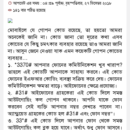
আপডেট এর সময় : ০৪:৩৯ পূর্বাহ্ন, বৃহস্পতিবার, ২৭ ডিসেম্বর ২০১৮
প্রধানমন্ত্রী
১৪১ বার পঠিত হয়েছে
মিরপুর মডেল থানার অভিযানে 
মাদক কারবারি গ্রেফতার
মোবাইলে যে গোপন কোড রয়েছে, তা হয়তো আমরা
অনেকেই জানি না। কোড জানা তো দূরের কথা এসব
২৮ লাখ টাকার জাল নোটসহ দুই
কোডের যে কিছু চমৎকার ব্যবহার রয়েছে তাও আমরা জানি
না। আসুন জেনে নেওয়া যাক এমন কয়েকটি গোপন কোডের
থানা পুলিশ
ব্যবহার…
১. *3370# আপনার ফোনের কমিউনিকেশন খুব খারাপ?
যেকোনো সময় বেনজীরের প্রত্যাব
তাহলে এই কোডটি আপনাকে সাহায্য করবে। এই কোড
নেতৃত্ব ও গণতন্ত্রের মূর্তমান প্রত
ফোনের ইএফআর কোডিং ব্যবস্থা সক্রিয় করে দেয়। ফোনের
কমিউনিকেশন ক্ষমতা বাড়ে। আইফোনের ক্ষেত্রে প্রযোজ্য।
যে ভাবে ডেভিড ইমনের কাছে মি
২. #31# আইফোনের গ্রাহকেরা এই কোড দিলে সমস্ত
আউটগোয়িং কল গোপন থাকবে। আপনি যাকে ফোন
‘আজহার খান’
করবেন সেই ব্যক্তি আপনার নম্বর দেখতে পাবেন না।
অ্যান্ড্রয়েড গ্রাহকের কোড হল #31# এবং ফোন নম্বর”।
অবৈধ বিদেশি পিস্তল, ম্যাগাজিন
৩. 33*# এই কোড দিলে আপনার ফোন থেকে সমস্ত
জড়িত কিশোর গ্যাংয়ের চার শিশু আট
আউটগোয়িং কল ব্লক হয়ে যাবে। অর্থাৎ শুধু ফোন আসবে।