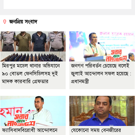
জনপ্রিয় সংবাদ
মিরপুর মডেল থানার অভিযানে
জনগণ পরিবর্তন চেয়েছে বলেই
৯০ বোতল ফেনসিডিলসহ দুই
জুলাই আন্দোলন সফল হয়েছে :
মাদক কারবারি গ্রেফতার
প্রধানমন্ত্রী
ফ্যাসিবাদবিরোধী আন্দোলনে
যেকোনো সময় বেনজীরের