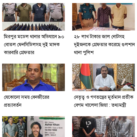
মিরপুর মডেল থানার অভিযানে ৯০
২৮ লাখ টাকার জাল নোটসহ
বোতল ফেনসিডিলসহ দুই মাদক
দুইজনকে গ্রেফতার করেছে গুলশান
কারবারি গ্রেফতার
থানা পুলিশ
যেকোনো সময় বেনজীরের
নেতৃত্ব ও গণতন্ত্রের মূর্তমান প্রতীক
প্রত্যাবর্তন
বেগম খালেদা জিয়া : তথ্যমন্ত্রী