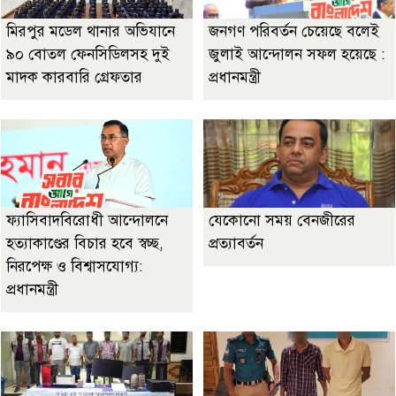
মিরপুর মডেল থানার অভিযানে
জনগণ পরিবর্তন চেয়েছে বলেই
৯০ বোতল ফেনসিডিলসহ দুই
জুলাই আন্দোলন সফল হয়েছে :
মাদক কারবারি গ্রেফতার
প্রধানমন্ত্রী
ফ্যাসিবাদবিরোধী আন্দোলনে
যেকোনো সময় বেনজীরের
হত্যাকাণ্ডের বিচার হবে স্বচ্ছ,
প্রত্যাবর্তন
নিরপেক্ষ ও বিশ্বাসযোগ্য:
প্রধানমন্ত্রী