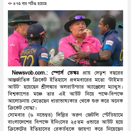
৪৭৩ বার পঠিত হয়েছে
প্রধানমন্ত্রী
মিরপুর মডেল থানার অভিযানে
মাদক কারবারি গ্রেফতার
২৮ লাখ টাকার জাল নোটসহ দু
থানা পুলিশ
যেকোনো সময় বেনজীরের প্রত্যা
Newsvob.com.: স্পোর্স ডেস্কঃ
প্রায় দেড়শ বছরের
নেতৃত্ব ও গণতন্ত্রের মূর্তমান প্র
আন্তর্জাতিক ক্রিকেট ইতিহাসে প্রথমবারের মতো ‘টাইমড
আউট’ হয়েছেন শ্রীলঙ্কার অলরাউন্ডার অ্যাঞ্জেলো ম্যাথুস।
যে ভাবে ডেভিড ইমনের কাছে ম
বিশ্বকাপের মঞ্চে তার এই আউট নিয়ে পক্ষে-বিপক্ষে
আলোচনায় মেতেছেন ধারাভাষ্যকার থেকে শুরু করে অনেক
‘আজহার খান’
ক্রিকেট বোদ্ধা।
সোমবার (৬ নভেম্বর) দিল্লির অরুণ জেটলি স্টেডিয়ামে
অবৈধ বিদেশি পিস্তল, ম্যাগাজি
বাংলাদেশের বিপক্ষে ইনিংসের ২৫তম ওভারে আউট হয়ে
জড়িত কিশোর গ্যাংয়ের চার শিশু আ
ক্রিকেটের ইতিহাসের রেকর্ডবুকে জায়গা করে নিয়েছেন