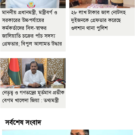
মাননীয় প্রধানমন্ত্রী, মন্ত্রীবর্গ ও
২৮ লাখ টাকার জাল নোটসহ
সরকারের উচ্চপর্যায়ের
দুইজনকে গ্রেফতার করেছে
কর্মকর্তাদের সিল-স্বাক্ষর
গুলশান থানা পুলিশ
জালিয়াতি চক্রের পাঁচ সদস্য
গ্রেফতার; বিপুল আলামত উদ্ধার
নেতৃত্ব ও গণতন্ত্রের মূর্তমান প্রতীক
বেগম খালেদা জিয়া : তথ্যমন্ত্রী
সর্বশেষ সংবাদ