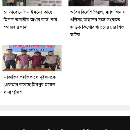
যে ভাবে ডেভিড ইমনের কাছে
অবৈধ বিদেশি পিস্তল, ম্যাগাজিন ও
মিলল ভারতীয় আধার কার্ড, নাম
গুলিসহ আইনের সঙ্গে সংঘাতে
‘আজহার খান’
জড়িত কিশোর গ্যাংয়ের চার শিশু
আটক
ডাকাতির প্রস্তুতিকালে দুইজনকে
গ্রেফতার করেছে মিরপুর মডেল
থানা পুলিশ