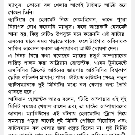
ম্যাথুস। কোনো বল খেলার আগেই টাইমড আউট হয়ে
ডাকাতির প্রস্তুতিকালে দুইজনক
গেছেন তিনি।
ব্যাটিংয়ে যে হেলমেট নিয়ে নেমেছিলেন, তাতে পুরো
থানা পুলিশ
নিরাপদ বোধ করেননি ম্যাথুস। ফলে আরেকটি হেলমেট
আনা হয়, কিন্তু সেটিও উপযুক্ত মনে করেননি এই ব্যাটার।
এসবের মাঝে সময় গড়াতে থাকে, ফলে টাইগার অধিনায়ক
সাকিব আবেদন করলে আম্পায়াররা আউট ঘোষণা দেন।
এ বিষয় নিয়ে কথা বলেছেন ম্যাচের চতুর্থ আম্পায়ারের
দায়িত্ব পালন করা আদ্রিয়ান হোল্ডস্টক, ‘এমন টুর্নামেন্টে
এমসিসির ক্রিকেট আইনের জায়গায় আইসিসির বিশ্বকাপ
প্লেয়িং কন্ডিশন প্রাধান্য পাবে। টাইমড আউটের ক্ষেত্রে, নতুন
ব্যাটসম্যানকে দুই মিনিটের মধ্যে বল খেলার জন্য তৈরি
থাকতে হবে।’
আদ্রিয়ান হোল্ডস্টক আরও বলেন, ‘টিভি আম্পায়ার এই দুই
মিনিট সময়ের খেয়াল রাখেন এবং তা মাঠের আম্পায়ারদের
জানান। ম্যাথিউসের এই ঘটনায় হেলমেটের স্ট্র্যাপ নিয়ে
সমস্যায় পড়ার আগেই দুই মিনিট পেরিয়ে গিয়েছিল এবং
ব্যাটসম্যান বল খেলার জন্য প্রস্তুত ছিলেন না। দুই মিনিট