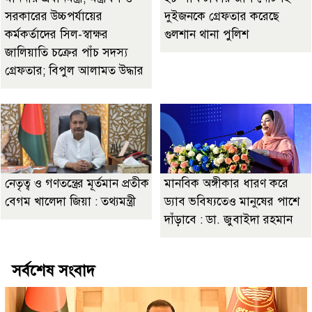
সরকারের উচ্চপর্যায়ের
দুইজনকে গ্রেফতার করেছে
কর্মকর্তাদের সিল-স্বাক্ষর
গুলশান থানা পুলিশ
জালিয়াতি চক্রের পাঁচ সদস্য
গ্রেফতার; বিপুল আলামত উদ্ধার
নেতৃত্ব ও গণতন্ত্রের মূর্তমান প্রতীক
মানবিক অঙ্গীকার ধারণ করে
বেগম খালেদা জিয়া : তথ্যমন্ত্রী
ড্যাব ভবিষ্যতেও মানুষের পাশে
দাঁড়াবে : ডা. জুবাইদা রহমান
সর্বশেষ সংবাদ