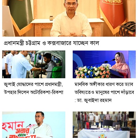
প্রধানমন্ত্রী চট্টগ্রাম ও কক্সবাজারে যাচ্ছেন কাল
জুলাই যোদ্ধাদের পাশে প্রধানমন্ত্রী,
মানবিক অঙ্গীকার ধারণ করে ড্যাব
উপহার দিলেন অটোরিকশা-রিকশা
ভবিষ্যতেও মানুষের পাশে দাঁড়াবে
: ডা. জুবাইদা রহমান