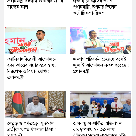
প্রধানমন্ত্রী চট্টগ্রাম ও কক্সবাজারে
জুলাই যোদ্ধাদের পাশে
যাচ্ছেন কাল
প্রধানমন্ত্রী, উপহার দিলেন
অটোরিকশা-রিকশা
ফ্যাসিবাদবিরোধী আন্দোলনে
জনগণ পরিবর্তন চেয়েছে বলেই
হত্যাকাণ্ডের বিচার হবে স্বচ্ছ,
জুলাই আন্দোলন সফল হয়েছে :
নিরপেক্ষ ও বিশ্বাসযোগ্য:
প্রধানমন্ত্রী
প্রধানমন্ত্রী
নেতৃত্ব ও গণতন্ত্রের মূর্তমান
জলবায়ু-সম্পর্কিত অভিবাসন
প্রতীক বেগম খালেদা জিয়া :
ব্যবস্থাপনায় ১১.২৫ লাখ
তথ্যমন্ত্রী
ইউরোর প্রকল্প বাস্তবায়নে চুক্তি