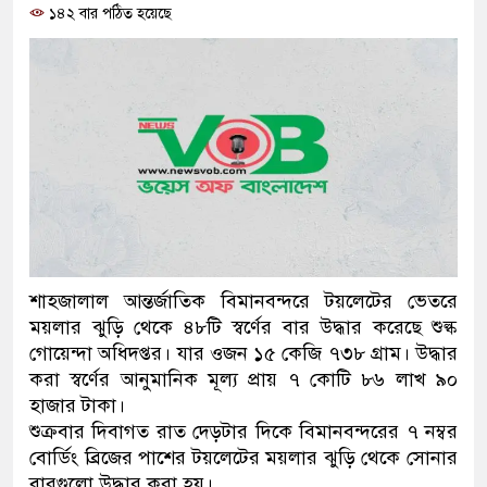
১৪২ বার পঠিত হয়েছে
ও বিশ্বাসযোগ্য: প্রধানমন্ত্রী
মাননীয় প্রধানমন্ত্রী, মন্ত্রীবর্গ 
সিল-স্বাক্ষর জালিয়াতি চক্রের পাঁচ স
উদ্ধার
জনগণ পরিবর্তন চেয়েছে বলেই 
প্রধানমন্ত্রী
মিরপুর মডেল থানার অভিযানে
শাহজালাল আন্তর্জাতিক বিমানবন্দরে টয়লেটের ভেতরে
ময়লার ঝুড়ি থেকে ৪৮টি স্বর্ণের বার উদ্ধার করেছে শুল্ক
মাদক কারবারি গ্রেফতার
গোয়েন্দা অধিদপ্তর। যার ওজন ১৫ কেজি ৭৩৮ গ্রাম। উদ্ধার
করা স্বর্ণের আনুমানিক মূল্য প্রায় ৭ কোটি ৮৬ লাখ ৯০
২৮ লাখ টাকার জাল নোটসহ দুই
হাজার টাকা।
থানা পুলিশ
শুক্রবার দিবাগত রাত দেড়টার দিকে বিমানবন্দরের ৭ নম্বর
বোর্ডিং ব্রিজের পাশের টয়লেটের ময়লার ঝুড়ি থেকে সোনার
যেকোনো সময় বেনজীরের প্রত্যাব
বারগুলো উদ্ধার করা হয়।