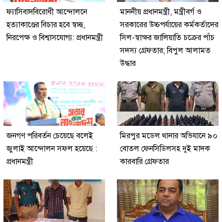
ফ্যাসিবাদবিরোধী আন্দোলনে
মাননীয় প্রধানমন্ত্রী, মন্ত্রীবর্গ ও
হত্যাকাণ্ডের বিচার হবে স্বচ্ছ,
সরকারের উচ্চপর্যায়ের কর্মকর্তাদের
নিরপেক্ষ ও বিশ্বাসযোগ্য: প্রধানমন্ত্রী
সিল-স্বাক্ষর জালিয়াতি চক্রের পাঁচ
সদস্য গ্রেফতার; বিপুল আলামত
উদ্ধার
জনগণ পরিবর্তন চেয়েছে বলেই
মিরপুর মডেল থানার অভিযানে ৯০
জুলাই আন্দোলন সফল হয়েছে :
বোতল ফেনসিডিলসহ দুই মাদক
প্রধানমন্ত্রী
কারবারি গ্রেফতার