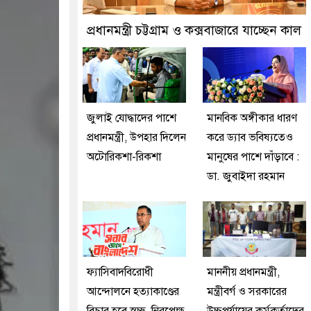
্রতীক বেগম খালেদা জিয়া : তথ্যমন্ত্রী
প্রধানমন্ত্রী চট্টগ্রাম ও কক্সবাজারে যাচ্ছেন কাল
জুলাই যোদ্ধাদের পাশে
মানবিক অঙ্গীকার ধারণ
প্রধানমন্ত্রী, উপহার দিলেন
করে ড্যাব ভবিষ্যতেও
অটোরিকশা-রিকশা
মানুষের পাশে দাঁড়াবে :
ডা. জুবাইদা রহমান
ফ্যাসিবাদবিরোধী
মাননীয় প্রধানমন্ত্রী,
আন্দোলনে হত্যাকাণ্ডের
মন্ত্রীবর্গ ও সরকারের