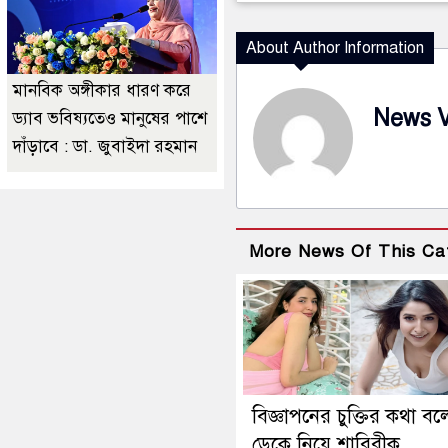
About Author Information
মানবিক অঙ্গীকার ধারণ করে
News 
ড্যাব ভবিষ্যতেও মানুষের পাশে
দাঁড়াবে : ডা. জুবাইদা রহমান
More News Of This Ca
বিজ্ঞাপনের চুক্তির কথা বল
ডেকে নিয়ে শারিরীক