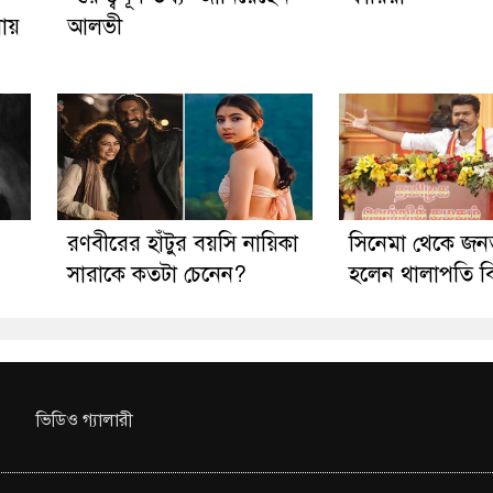
নায়
আলভী
রণবীরের হাঁটুর বয়সি নায়িকা
সিনেমা থেকে জন
সারাকে কতটা চেনেন?
হলেন থালাপতি 
ভিডিও গ্যালারী