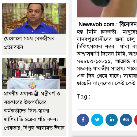
Newsvob.com.: বিনোদন 
হস্ত মিমি চক্রবর্তী। মান
যেকোনো সময় বেনজীরের
যাদবপুরবাসীদের জন্য চাল
চিকিৎসকের নম্বর। যাঁরা ব
প্রত্যাবর্তন
আশ্বাসবাণী দিলেন মিমি, আগ
৭৬৮৮০-১২৮১১, আক্রান্ত ব
সংক্রান্ত যাবতীয় সাহায্য প
এক দিন থেমে যাবে। সাহায্য
ছাড়েনি সাংসদের। কেউ কেউ 
মাননীয় প্রধানমন্ত্রী, মন্ত্রীবর্গ ও
Tag :
সরকারের উচ্চপর্যায়ের
কর্মকর্তাদের সিল-স্বাক্ষর
জালিয়াতি চক্রের পাঁচ সদস্য
গ্রেফতার; বিপুল আলামত উদ্ধার