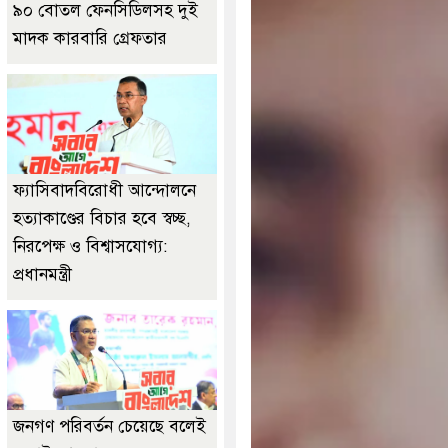
৯০ বোতল ফেনসিডিলসহ দুই
মাদক কারবারি গ্রেফতার
ফ্যাসিবাদবিরোধী আন্দোলনে
হত্যাকাণ্ডের বিচার হবে স্বচ্ছ,
নিরপেক্ষ ও বিশ্বাসযোগ্য:
প্রধানমন্ত্রী
জনগণ পরিবর্তন চেয়েছে বলেই