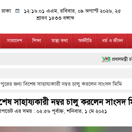
ঢাকা
১২:১৬:০৩ এএম
, রবিবার, ০৯ অগাস্ট ২০২৬, ২৫
শ্রাবণ ১৪৩৩ বঙ্গাব্দ
সারাদেশ
শিক্ষা
স্বাস্থ্য কথা
অর্থনীতি
ধর্ম ও জীবন
প্রধানমন্ত্রী চট্টগ্রাম ও কক্সবা
মানবিক অঙ্গীকার ধারণ করে ড্
পুরের জন্য বিশেষ সাহায্যকারী নম্বর চালু করলেন সাংসদ মিমি
ফ্যাসিবাদবিরোধী আন্দোলনে হত্যাক
মাননীয় প্রধানমন্ত্রী, মন্ত্রীবর
শেষ সাহায্যকারী নম্বর চালু করলেন সাংসদ ম
জনগণ পরিবর্তন চেয়েছে বলেই জ
ডেট এর সময় : ০২:৫৬ পূর্বাহ্ন, শনিবার, ১ মে ২০২১
২৮ লাখ টাকার জাল নোটসহ দু