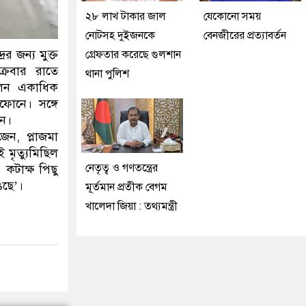
২৮ লাখ টাকার জাল
যেকোনো সময়
নোটসহ দুইজনকে
বেনজীরের প্রত্যাবর্তন
র জন্য মুক্ত
গ্রেফতার করেছে গুলশান
ক্রবার রাতে
থানা পুলিশ
িলেন একাধিক
ফোনে। সঙ্গে
েন।
েন, প্লাজমা
 মৃত্যুমিছিল
নেতৃত্ব ও গণতন্ত্রের
 কটাক্ষ পিছু
েছে’।
মূর্তমান প্রতীক বেগম
খালেদা জিয়া : তথ্যমন্ত্রী