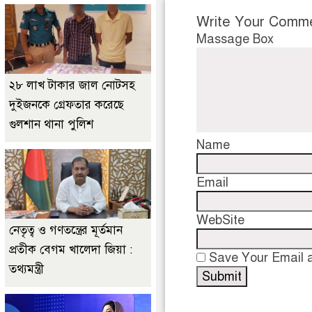
Write Your Comm
Massage Box
২৮ লাখ টাকার জাল নোটসহ
দুইজনকে গ্রেফতার করেছে
গুলশান থানা পুলিশ
Name
Email
WebSite
নেতৃত্ব ও গণতন্ত্রের মূর্তমান
প্রতীক বেগম খালেদা জিয়া :
Save Your Email a
তথ্যমন্ত্রী