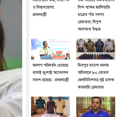
বিচার হবে স্বচ্ছ, নিরপেক্ষ
উচ্চপর্যায়ের কর্মকর্তাদের
ও বিশ্বাসযোগ্য:
সিল-স্বাক্ষর জালিয়াতি
প্রধানমন্ত্রী
চক্রের পাঁচ সদস্য
গ্রেফতার; বিপুল
আলামত উদ্ধার
জনগণ পরিবর্তন চেয়েছে
মিরপুর মডেল থানার
বলেই জুলাই আন্দোলন
অভিযানে ৯০ বোতল
সফল হয়েছে : প্রধানমন্ত্রী
ফেনসিডিলসহ দুই মাদক
কারবারি গ্রেফতার