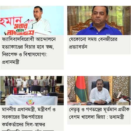
ফ্যাসিবাদবিরোধী আন্দোলনে
যেকোনো সময় বেনজীরের
হত্যাকাণ্ডের বিচার হবে স্বচ্ছ,
প্রত্যাবর্তন
নিরপেক্ষ ও বিশ্বাসযোগ্য:
প্রধানমন্ত্রী
মাননীয় প্রধানমন্ত্রী, মন্ত্রীবর্গ ও
নেতৃত্ব ও গণতন্ত্রের মূর্তমান প্রতীক
সরকারের উচ্চপর্যায়ের
বেগম খালেদা জিয়া : তথ্যমন্ত্রী
কর্মকর্তাদের সিল-স্বাক্ষর