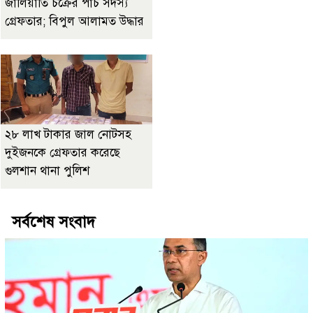
জালিয়াতি চক্রের পাঁচ সদস্য
গ্রেফতার; বিপুল আলামত উদ্ধার
২৮ লাখ টাকার জাল নোটসহ
দুইজনকে গ্রেফতার করেছে
গুলশান থানা পুলিশ
সর্বশেষ সংবাদ