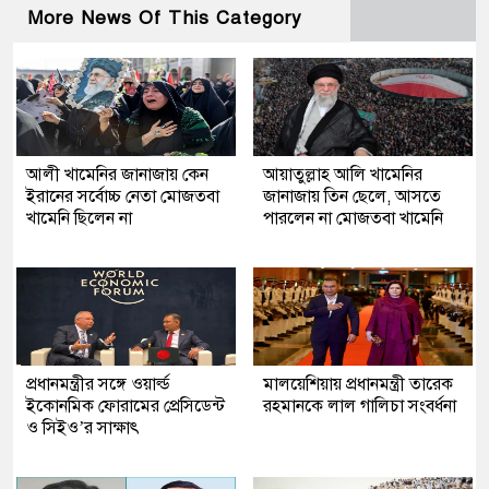
More News Of This Category
আলী খামেনির জানাজায় কেন
আয়াতুল্লাহ আলি খামেনির
ইরানের সর্বোচ্চ নেতা মোজতবা
জানাজায় তিন ছেলে, আসতে
খামেনি ছিলেন না
পারলেন না মোজতবা খামেনি
প্রধানমন্ত্রীর সঙ্গে ওয়ার্ল্ড
মালয়েশিয়ায় প্রধানমন্ত্রী তারেক
ইকোনমিক ফোরামের প্রেসিডেন্ট
রহমানকে লাল গালিচা সংবর্ধনা
ও সিইও’র সাক্ষাৎ