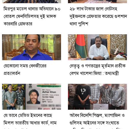
মিরপুর মডেল থানার অভিযানে ৯০
২৮ লাখ টাকার জাল নোটসহ
বোতল ফেনসিডিলসহ দুই মাদক
দুইজনকে গ্রেফতার করেছে গুলশান
কারবারি গ্রেফতার
থানা পুলিশ
যেকোনো সময় বেনজীরের
নেতৃত্ব ও গণতন্ত্রের মূর্তমান প্রতীক
প্রত্যাবর্তন
বেগম খালেদা জিয়া : তথ্যমন্ত্রী
যে ভাবে ডেভিড ইমনের কাছে
অবৈধ বিদেশি পিস্তল, ম্যাগাজিন ও
মিলল ভারতীয় আধার কার্ড, নাম
গুলিসহ আইনের সঙ্গে সংঘাতে