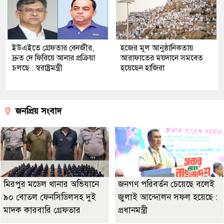
ইউএইতে গ্রেফতার বেনজীর,
হজের মূল আনুষ্ঠানিকতায়
দ্রুত দে ফিরিয়ে আনার প্রক্রিয়া
আরাফাতের ময়দানে সমবেত
চলছে : স্বরাষ্ট্রমন্ত্রী
হয়েছেন হাজিরা
জনপ্রিয় সংবাদ
মিরপুর মডেল থানার অভিযানে
জনগণ পরিবর্তন চেয়েছে বলেই
৯০ বোতল ফেনসিডিলসহ দুই
জুলাই আন্দোলন সফল হয়েছে :
মাদক কারবারি গ্রেফতার
প্রধানমন্ত্রী