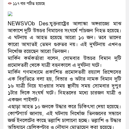
১১৭ বার পঠিত হয়েছে
প্রধানমন্ত্রী
মিরপুর মডেল থানার অভিযানে
NEWSVOb Des
:যুক্তরাষ্ট্রের আলাস্কা অঙ্গরাজ্যে মাঝ
মাদক কারবারি গ্রেফতার
আকাশে দুটি উভচর বিমানের সংঘর্ষে পাঁচজন নিহত হয়েছে।
এ ঘটনায় এ আহত হয়েছে আরো ১০ জন। তবে তাদের
২৮ লাখ টাকার জাল নোটসহ দু
কারো আঘাতই তেমন গুরুতর নয়। এই দুর্ঘটনায় এখনও
নিখোঁজ রয়েছেন আরো তিনজন।
থানা পুলিশ
মার্কিন কর্মকর্তারা বলেন, সোমবার উভচর বিমান দুটি
প্রমোদতরী থেকে যাত্রী বহনকালে এ দুর্ঘটনা ঘটে।
যেকোনো সময় বেনজীরের প্রত্যা
মার্কিন গণমাধ্যমে প্রকাশিত প্রমোদতরী রয়্যাল প্রিন্সেসের
নেতৃত্ব ও গণতন্ত্রের মূর্তমান প্
এক বিবৃতিতে বলা হয়, বিভার ও অটার নামক বিমান দুটি
১৬ যাত্রী নিয়ে যাওয়ার সময় স্থানীয় সময় সোমবার দুপুর
যে ভাবে ডেভিড ইমনের কাছে ম
১টার দিকে সংঘর্ষ ঘটে। নিহতদের মধ্যে চারজন যাত্রী ও
একজন পাইলট।
‘আজহার খান’
এছাড়া আহত ১০ জনকে উদ্ধার করে চিকিৎসা দেয়া হয়েছে।
কোস্টগার্ড জানায়, এই ঘটনায় নিখোঁজ তিনজনের সন্ধানে
অবৈধ বিদেশি পিস্তল, ম্যাগাজি
জর্জ ইনলেটের কাছে তল্লাশি চালানো হচ্ছে। তল্লাশি ও উদ্ধার
জড়িত কিশোর গ্যাংয়ের চার শিশু আ
অভিযানে হেলিকপ্টার ও নৌযান মোতায়েন করা হয়েছে।