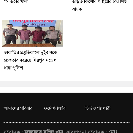
‘আজহার খান’
জড়িত কিশোর গ্যাংয়ের চার শিশু
আটক
ডাকাতির প্রস্তুতিকালে দুইজনকে
গ্রেফতার করেছে মিরপুর মডেল
থানা পুলিশ
আমাদের পরিবার
ফটোগ্যালারি
ভিডিও গ্যালারী
সম্পাদক :
জালালুর রশিদ খান,
ব্যবস্থাপনা সম্পাদক :
মোঃ