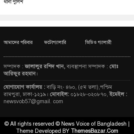
থানা পুলিশ
আমাদের পরিবার
ফটোগ্যালারি
ভিডিও গ্যালারী
সম্পাদক :
জালালুর রশিদ খান,
ব্যবস্থাপনা সম্পাদক :
মোঃ
আরিফুর রহমান
।
যোগাযোগ কার্যালয় :
বাড়ি নং- ৪৬০, (৫ম তলা),পশ্চিম
রামপুরা, ঢাকা-১২১৯।
মোবাইল:
০১৮২৮-০২০৮৭০,
ইমেইল :
newsvob57@gmail. com
© All rights reserved © News Voice of Bangladesh |
Theme Developed BY
ThemesBazar.Com