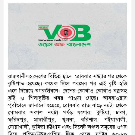
প্রধানমন্ত্রী
মিরপুর মডেল থানার অভিযান
মাদক কারবারি গ্রেফতার
২৮ লাখ টাকার জাল নোটসহ দ
থানা পুলিশ
যেকোনো সময় বেনজীরের প্রত্য
রাজধানীসহ দেশের বিভিন্ন স্থানে রোববার সন্ধ্যার পর থেকে
নেতৃত্ব ও গণতন্ত্রের মূর্তমান প
বৃষ্টিপাত হয়েছে। কয়েক দিনে গরমের পর এই বৃষ্টি স্বস্তি
এনে দিয়েছে নগরজীবনে। দেশের কোথাও কোথাও বজ্রসহ
যে ভাবে ডেভিড ইমনের কাছে 
বৃষ্টি ও শিলাবৃষ্টির খবর পাওয়া গেছে। আবহাওয়ার
পূর্বাভাসে জানানো হয়েছে, রোববার রাত সাড়ে নয়টা থেকে
‘আজহার খান’
সোমবার সকাল নয়টা পর্যন্ত যশোর, কুষ্টিয়া, ঢাকা,
ফরিদপুর, মাদারীপুর, খুলনা, বরিশাল, পটুয়াখালী,
অবৈধ বিদেশি পিস্তল, ম্যাগাজ
নোয়াখালী, কুমিল্লা চট্টগ্রাম এবং সিলেট অঞ্চল সমূহের ওপর
জড়িত কিশোর গ্যাংয়ের চার শিশু 
দিয়ে পশ্চিম/উত্তর-পশ্চিম দিক থেকে ঘণ্টায় ৬০-৮০