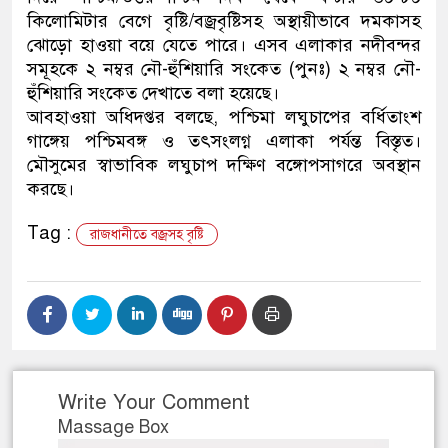
কিলোমিটার বেগে বৃষ্টি/বজ্রবৃষ্টিসহ অস্থায়ীভাবে দমকাসহ
ডাকাতির প্রস্তুতিকালে দুইজন
ঝোড়ো হাওয়া বয়ে যেতে পারে। এসব এলাকার নদীবন্দর
সমূহকে ২ নম্বর নৌ-হুঁশিয়ারি সংকেত (পুনঃ) ২ নম্বর নৌ-
থানা পুলিশ
হুঁশিয়ারি সংকেত দেখাতে বলা হয়েছে।
আবহাওয়া অধিদপ্তর বলছে, পশ্চিমা লঘুচাপের বর্ধিতাংশ
গাঙ্গেয় পশ্চিমবঙ্গ ও তৎসংলগ্ন এলাকা পর্যন্ত বিস্তৃত।
মৌসুমের স্বাভাবিক লঘুচাপ দক্ষিণ বঙ্গোপসাগরে অবস্থান
করছে।
Tag :
রাজধানীতে বজ্রসহ বৃষ্টি
Write Your Comment
Massage Box