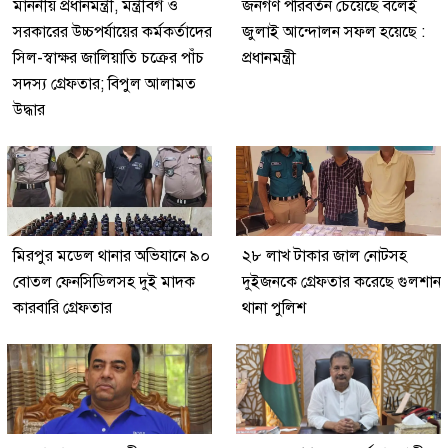
মাননীয় প্রধানমন্ত্রী, মন্ত্রীবর্গ ও
জনগণ পরিবর্তন চেয়েছে বলেই
সরকারের উচ্চপর্যায়ের কর্মকর্তাদের
জুলাই আন্দোলন সফল হয়েছে :
সিল-স্বাক্ষর জালিয়াতি চক্রের পাঁচ
প্রধানমন্ত্রী
সদস্য গ্রেফতার; বিপুল আলামত
উদ্ধার
মিরপুর মডেল থানার অভিযানে ৯০
২৮ লাখ টাকার জাল নোটসহ
বোতল ফেনসিডিলসহ দুই মাদক
দুইজনকে গ্রেফতার করেছে গুলশান
কারবারি গ্রেফতার
থানা পুলিশ