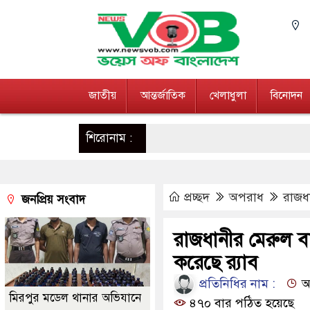
জাতীয়
আন্তর্জাতিক
খেলাধুলা
বিনোদন
শিরোনাম :
প্রচ্ছদ
অপরাধ
রাজধা
জনপ্রিয় সংবাদ
রাজধানীর মেরুল বা
করেছে র‌্যাব
প্রতিনিধির নাম :
আপ
মিরপুর মডেল থানার অভিযানে
৪৭০ বার পঠিত হয়েছে