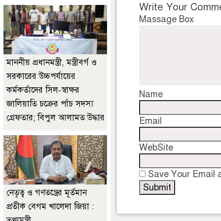
Write Your Comm
Massage Box
মাননীয় প্রধানমন্ত্রী, মন্ত্রীবর্গ ও
সরকারের উচ্চপর্যায়ের
কর্মকর্তাদের সিল-স্বাক্ষর
Name
জালিয়াতি চক্রের পাঁচ সদস্য
গ্রেফতার; বিপুল আলামত উদ্ধার
Email
WebSite
Save Your Email a
নেতৃত্ব ও গণতন্ত্রের মূর্তমান
প্রতীক বেগম খালেদা জিয়া :
তথ্যমন্ত্রী