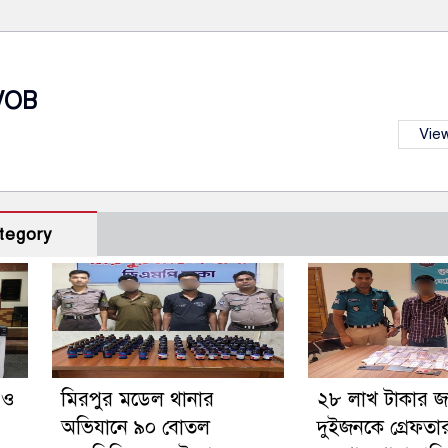
VOB
View
tegory
গ ও
মিরপুর মডেল থানার
২৮ লাখ টাকার 
অভিযানে ৯০ বোতল
দুইজনকে গ্রেফতা