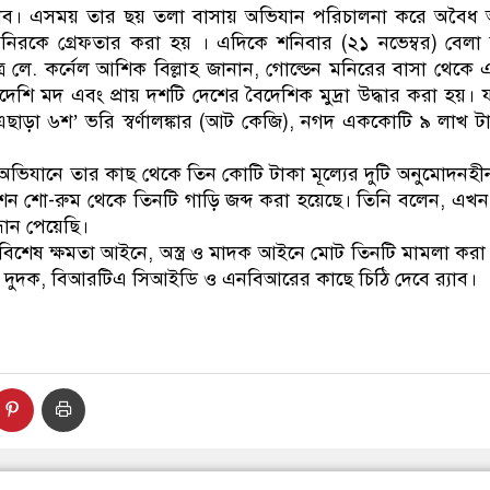
যাব। এসময় তার ছয় তলা বাসায় অভিযান পরিচালনা করে অবৈধ অস্
িরকে গ্রেফতার করা হয় । এদিকে শনিবার (২১ নভেম্বর) বেলা
াত্র লে. কর্নেল আশিক বিল্লাহ জানান, গোল্ডেন মনিরের বাসা থেকে
িদেশি মদ এবং প্রায় দশটি দেশের বৈদেশিক মুদ্রা উদ্ধার করা হয়। 
এছাড়া ৬শ’ ভরি স্বর্ণালঙ্কার (আট কেজি), নগদ এককোটি ৯ লাখ টা
অভিযানে তার কাছ থেকে তিন কোটি টাকা মূল্যের দুটি অনুমোদনহী
 শো-রুম থেকে তিনটি গাড়ি জব্দ করা হয়েছে। তিনি বলেন, এখন প
্ধান পেয়েছি।
্ধে বিশেষ ক্ষমতা আইনে, অস্ত্র ও মাদক আইনে মোট তিনটি মামলা কর
্য, দুদক, বিআরটিএ সিআইডি ও এনবিআরের কাছে চিঠি দেবে র‌্যাব।