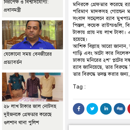
নিরপেক্ষ ও বিশ্বাসযোগ্য:
মনিরকে গ্রেফতার করেছে র‌্
প্রধানমন্ত্রী
পরিমাণ মাদকসহ গোল্ডেন মন
সংবাদ সম্মেলনে র‌্যাব মুখপ
পিস্তল, কয়েক রাউন্ডগুলি, ব
টাকায় প্রায় নয় লাখ টাকা। 
হয়েছে।
আশিক বিল্লাহ আরো জানান, 
গাড়ি এবং অটো কার সিলেকশন
যেকোনো সময় বেনজীরের
ঢাকায় মনিরের ২শ’ প্লটের সন
প্রত্যাবর্তন
র‌্যাব জানিয়েছে, তার বিরুদ
তার বিরুদ্ধে তদন্ত করার জন
Tag :
২৮ লাখ টাকার জাল নোটসহ
দুইজনকে গ্রেফতার করেছে
গুলশান থানা পুলিশ