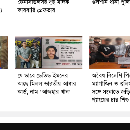
ফেনসিডিলসহ দুই মাদক
গুলশান থানা পুল
্য
কারবারি গ্রেফতার
যে ভাবে ডেভিড ইমনের
অবৈধ বিদেশি পিস
কাছে মিলল ভারতীয় আধার
ম্যাগাজিন ও গু
কার্ড, নাম ‘আজহার খান’
সঙ্গে সংঘাতে জ
গ্যাংয়ের চার শি