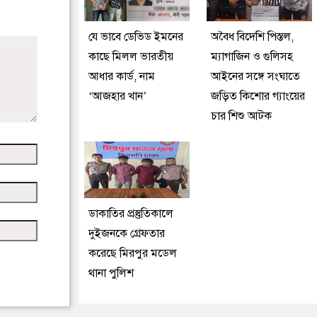
যে ভাবে ডেভিড ইমনের
অবৈধ বিদেশি পিস্তল,
কাছে মিলল ভারতীয়
ম্যাগাজিন ও গুলিসহ
আধার কার্ড, নাম
আইনের সঙ্গে সংঘাতে
‘আজহার খান’
জড়িত কিশোর গ্যাংয়ের
চার শিশু আটক
ডাকাতির প্রস্তুতিকালে
দুইজনকে গ্রেফতার
করেছে মিরপুর মডেল
থানা পুলিশ