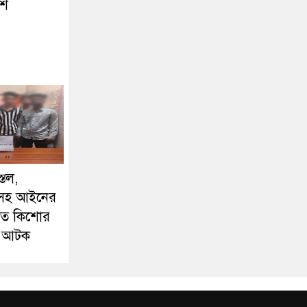
িশ
্তল,
লিসহ আইনের
ড়িত কিশোর
শু আটক