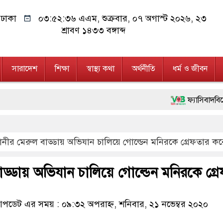
ঢাকা
০৩:৫২:৩৭ এএম
, শুক্রবার, ০৭ অগাস্ট ২০২৬, ২৩
শ্রাবণ ১৪৩৩ বঙ্গাব্দ
সারাদেশ
শিক্ষা
স্বাস্থ্য কথা
অর্থনীতি
ধর্ম ও জীবন
ফ্যাসিবাদবিরোধী আন্দোলনে হ
মাননীয় প্রধানমন্ত্রী, মন্
নীর মেরুল বাড্ডায় অভিযান চালিয়ে গোল্ডেন মনিরকে গ্রেফতার করেছ
জনগণ পরিবর্তন চেয়েছে ব
২৮ লাখ টাকার জাল নোট
ড্ডায় অভিযান চালিয়ে গোল্ডেন মনিরকে গ্র
নেতৃত্ব ও গণতন্ত্রের মূর্ত
ডেট এর সময় : ০৯:৩২ অপরাহ্ন, শনিবার, ২১ নভেম্বর ২০২০
অবৈধ বিদেশি পিস্তল, ম্