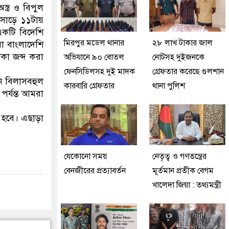
ত্র ও বিপুল
 সাড়ে ১১টায়
 একটি বিদেশি
মিরপুর মডেল থানার
২৮ লাখ টাকার জাল
যা বাংলাদেশি
কা জব্দ করা
অভিযানে ৯০ বোতল
নোটসহ দুইজনকে
ফেনসিডিলসহ দুই মাদক
গ্রেফতার করেছে গুলশান
ন বিলাসবহুল
কারবারি গ্রেফতার
থানা পুলিশ
র্যন্ত আমরা
া হবে। এছাড়া
যেকোনো সময়
নেতৃত্ব ও গণতন্ত্রের
বেনজীরের প্রত্যাবর্তন
মূর্তমান প্রতীক বেগম
খালেদা জিয়া : তথ্যমন্ত্রী