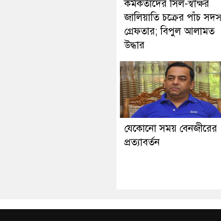
কর্মকর্তাদের সিল-স্বাক্ষর
জালিয়াতি চক্রের পাঁচ সদস
গ্রেফতার; বিপুল আলামত
উদ্ধার
যেকোনো সময় বেনজীরের
প্রত্যাবর্তন