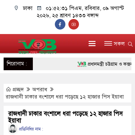
ঢাকা
০১:৫২:৩২ পিএম
, রবিবার, ০৯ অগাস্ট
২০২৬, ২৫ শ্রাবণ ১৪৩৩ বঙ্গাব্দ
সকল
শিরোনাম :
প্রধানমন্ত্রী চট্টগ্রাম ও কক্সবাজা
জুলাই যোদ্ধাদের পাশে প্রধানমন্
প্রচ্ছদ
অপরাধ
রিকশা
রাজধানী ঢাকার বংশালে ধরা পড়েছে ১২ হাজার পিস ইয়াবা
মানবিক অঙ্গীকার ধারণ করে ড্য
রাজধানী ঢাকার বংশালে ধরা পড়েছে ১২ হাজার পিস
দাঁড়াবে : ডা. জুবাইদা রহমান
ইয়াবা
ফ্যাসিবাদবিরোধী আন্দোলনে হত্যাক
প্রতিনিধির নাম :