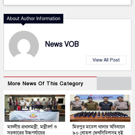
About Author Information
News VOB
View All Post
More News Of This Category
মাননীয় প্রধানমন্ত্রী, মন্ত্রীবর্গ ও
মিরপুর মডেল থানার অভিযানে
সরকারের উচ্চপর্যায়ের
৯০ বোতল ফেনসিডিলসহ দুই