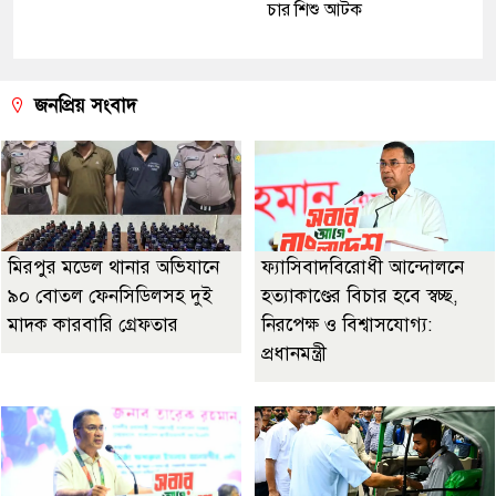
চার শিশু আটক
জনপ্রিয় সংবাদ
মিরপুর মডেল থানার অভিযানে
ফ্যাসিবাদবিরোধী আন্দোলনে
৯০ বোতল ফেনসিডিলসহ দুই
হত্যাকাণ্ডের বিচার হবে স্বচ্ছ,
মাদক কারবারি গ্রেফতার
নিরপেক্ষ ও বিশ্বাসযোগ্য:
প্রধানমন্ত্রী