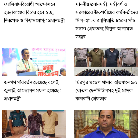
ফ্যাসিবাদবিরোধী আন্দোলনে
মাননীয় প্রধানমন্ত্রী, মন্ত্রীবর্গ ও
হত্যাকাণ্ডের বিচার হবে স্বচ্ছ,
সরকারের উচ্চপর্যায়ের কর্মকর্তাদের
নিরপেক্ষ ও বিশ্বাসযোগ্য: প্রধানমন্ত্রী
সিল-স্বাক্ষর জালিয়াতি চক্রের পাঁচ
সদস্য গ্রেফতার; বিপুল আলামত
উদ্ধার
জনগণ পরিবর্তন চেয়েছে বলেই
মিরপুর মডেল থানার অভিযানে ৯০
জুলাই আন্দোলন সফল হয়েছে :
বোতল ফেনসিডিলসহ দুই মাদক
প্রধানমন্ত্রী
কারবারি গ্রেফতার