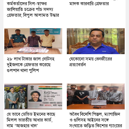
কর্মকর্তাদের সিল-স্বাক্ষর
মাদক কারবারি গ্রেফতার
জালিয়াতি চক্রের পাঁচ সদস্য
গ্রেফতার; বিপুল আলামত উদ্ধার
২৮ লাখ টাকার জাল নোটসহ
যেকোনো সময় বেনজীরের
দুইজনকে গ্রেফতার করেছে
প্রত্যাবর্তন
গুলশান থানা পুলিশ
যে ভাবে ডেভিড ইমনের কাছে
অবৈধ বিদেশি পিস্তল, ম্যাগাজিন
মিলল ভারতীয় আধার কার্ড,
ও গুলিসহ আইনের সঙ্গে
নাম ‘আজহার খান’
সংঘাতে জড়িত কিশোর গ্যাংয়ের