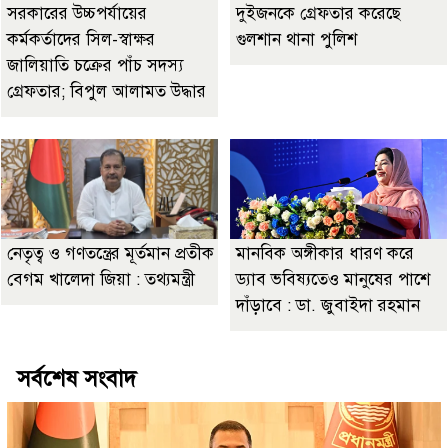
সরকারের উচ্চপর্যায়ের
দুইজনকে গ্রেফতার করেছে
কর্মকর্তাদের সিল-স্বাক্ষর
গুলশান থানা পুলিশ
জালিয়াতি চক্রের পাঁচ সদস্য
গ্রেফতার; বিপুল আলামত উদ্ধার
নেতৃত্ব ও গণতন্ত্রের মূর্তমান প্রতীক
মানবিক অঙ্গীকার ধারণ করে
বেগম খালেদা জিয়া : তথ্যমন্ত্রী
ড্যাব ভবিষ্যতেও মানুষের পাশে
দাঁড়াবে : ডা. জুবাইদা রহমান
সর্বশেষ সংবাদ