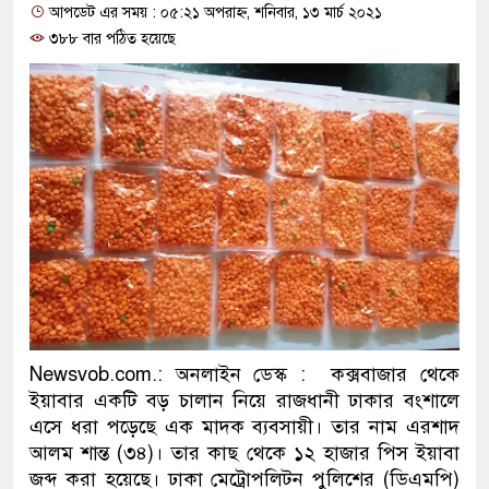
আপডেট এর সময় : ০৫:২১ অপরাহ্ন, শনিবার, ১৩ মার্চ ২০২১
ও বিশ্বাসযোগ্য: প্রধানমন্ত্রী
৩৮৮ বার পঠিত হয়েছে
মাননীয় প্রধানমন্ত্রী, মন্ত্রীবর্গ 
সিল-স্বাক্ষর জালিয়াতি চক্রের পাঁচ স
উদ্ধার
জনগণ পরিবর্তন চেয়েছে বলেই 
প্রধানমন্ত্রী
মিরপুর মডেল থানার অভিযানে
মাদক কারবারি গ্রেফতার
Newsvob.com.: অনলাইন ডেস্ক : কক্সবাজার থেকে
২৮ লাখ টাকার জাল নোটসহ দুই
ইয়াবার একটি বড় চালান নিয়ে রাজধানী ঢাকার বংশালে
এসে ধরা পড়েছে এক মাদক ব্যবসায়ী। তার নাম এরশাদ
থানা পুলিশ
আলম শান্ত (৩৪)। তার কাছ থেকে ১২ হাজার পিস ইয়াবা
জব্দ করা হয়েছে। ঢাকা মেট্রোপলিটন পুলিশের (ডিএমপি)
যেকোনো সময় বেনজীরের প্রত্যাব