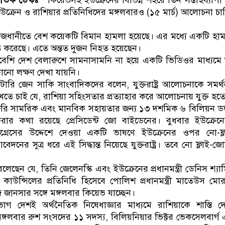
কিয়েভসহ ইউক্রেনের বিভিন্ন শহরে তিন সপ্তাহব্যাপী 
ইউক্রেন ও রাশিয়ার প্রতিনিধিদের মঙ্গলবারও (১৫ মার্চ) আলোচনা চ
াজধানীতে বেশ কয়েকটি বিমান হামলা হয়েছে। এর মধ্যে একটি হা
রেছে। এতে অন্তত দুজন নিহত হয়েছেন।
েশি দেশ বেলারুশে সামনাসামনি না হয়ে একটি ভিডিওর মাধ্যমে অ
ো লক্ষণ দেখা যায়নি।
রেটারি জেন সাকি সাংবাদিকদের বলেন, যুক্তরাষ্ট্র আলোচনাকে সমর
 চাই যে, রাশিয়া সহিংসতার প্রত্যাহার করে আলোচনায় যুক্ত হতে 
জরুরি সামরিক এবং মানবিক সহায়তার জন্য ১৩ দশমিক ৬ বিলিয়ন 
করার কথা রয়েছে প্রেসিডেন্ট জো বাইডেনের। বুধবার ইউক্রেনের 
গ্রেসের উদ্দেশে দেওয়া একটি ভাষণে ইউক্রেনের ওপর নো-ফ
আবেদনের সুত্র ধরে এই সিদ্ধান্ত নিয়েছে যুক্তরাষ্ট্র। তবে নো ফ্লাই
লা বলেছেন যে, তিনি জেলেনস্কি এবং ইউক্রেনের প্রধানমন্ত্রী ডেনিস শ্যা
কাউন্সিলের প্রতিনিধি হিসেবে পোলিশ প্রধানমন্ত্রী মাতেউস ম
নেজ জানসার সঙ্গে মঙ্গলবার কিয়েভ যাচ্ছেন।
াগ দেশই অর্থনৈতিক নিষেধাজ্ঞার মাধ্যমে রাশিয়াকে শাস্তি 
ঙ্গলবার রুশ সংসদের ১১ সদস্য, বিলিয়নিয়ার ভিক্টর ভেকসেলবার্গ 