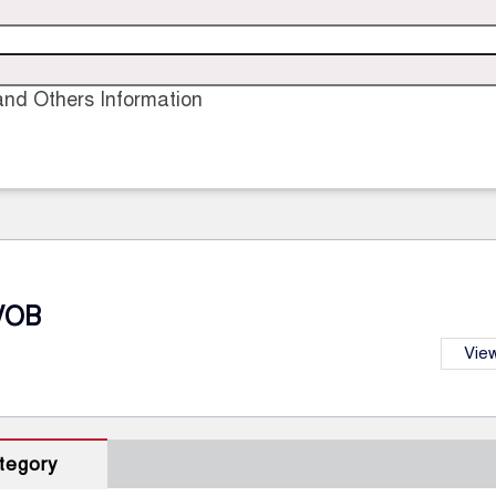
nd Others Information
VOB
View
tegory