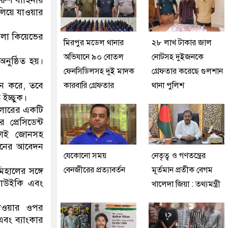
রুশ বাহিনীর
ালিয়ে যাওয়ার
মলা কিয়েভের
মিরপুর মডেল থানার
২৮ লাখ টাকার জাল
অভিযানে ৯০ বোতল
নোটসহ দুইজনকে
নুষ্ঠিত হয়।
ফেনসিডিলসহ দুই মাদক
গ্রেফতার করেছে গুলশান
্থন করে, তবে
কারবারি গ্রেফতার
থানা পুলিশ
ইচ্ছুক।
ডলারের একটি
প্রেসিডেন্ট
্লাই জোনসহ
-জোনের আবেদন
যেকোনো সময়
নেতৃত্ব ও গণতন্ত্রের
বেনজীরের প্রত্যাবর্তন
মূর্তমান প্রতীক বেগম
মিহালের সঙ্গে
োরাউইকি এবং
খালেদা জিয়া : তথ্যমন্ত্রী
দেওয়ার ওপর
এবং ব্যাংকার