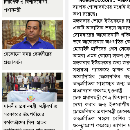
নিরপেক্ষ ও বিশ্বাসযোগ্য:
ব্যাপক গোলাবর্ষণের মধ্যেই 
প্রধানমন্ত্রী
কথা রয়েছে।
মঙ্গলবার ভোরে ইউক্রেনের র
একটি আবাসিক ভবনে আঘাত ক
সোমবারের আলোচনাটি প্রতিব
তবে আলোচনায় অগ্রগতির কোন
হোয়াইট হাউসের প্রেস সেক্
যেকোনো সময় বেনজীরের
আমরা এমন কোনো লক্ষণ দেখতে
প্রত্যাবর্তন
মঙ্গলবার ইউক্রেনের জন্য 
সহায়তা প্যাকেজে স্বাক্ষর 
ভলোদিমির জেলেনস্কির কং
আন্তর্জাতিক সাহায্যের জন্য 
প্রত্যাখ্যান করেছে যুক্তরাষ্ট্র।
চেক প্রধানমন্ত্রী পেত্র ফিয়া
দেখা করার জন্য ইওরোপীয় 
মাননীয় প্রধানমন্ত্রী, মন্ত্রীবর্গ ও
স্লোভেনিয়ার প্রধানমন্ত্রী জে
সরকারের উচ্চপর্যায়ের
আন্তর্জাতিক মহলে বেশির ভ
কর্মকর্তাদের সিল-স্বাক্ষর
গুরুত্বারোপ করেছে। জাপান ম