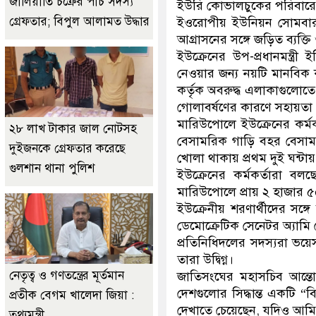
জালিয়াতি চক্রের পাঁচ সদস্য
ইউরি কোভালচুকের পরিবারের
গ্রেফতার; বিপুল আলামত উদ্ধার
ইওরোপীয় ইউনিয়ন সোমবার 
আগ্রাসনের সঙ্গে জড়িত ব্যক্তি
ইউক্রেনের উপ-প্রধানমন্ত্
নেওয়ার জন্য নয়টি মানবিক
কর্তৃক অবরুদ্ধ এলাকাগুলোত
গোলাবর্ষণের কারণে সহায়তা 
মারিউপোলে ইউক্রেনের কর্ম
২৮ লাখ টাকার জাল নোটসহ
বেসামরিক গাড়ি বহর বেসাম
দুইজনকে গ্রেফতার করেছে
খোলা থাকায় প্রথম দুই ঘন্টায
গুলশান থানা পুলিশ
ইউক্রেনের কর্মকর্তারা বলছ
মারিউপোলে প্রায় ২ হাজার 
ইউক্রেনীয় শরণার্থীদের সঙ্গে
ডেমোক্রেটিক সেনেটর অ্যামি ক
প্রতিনিধিদলের সদস্যরা ভয়
তারা উদ্বিগ্ন।
নেতৃত্ব ও গণতন্ত্রের মূর্তমান
জাতিসংঘের মহাসচিব আন্তো
দেশগুলোর সিদ্ধান্ত একটি “
প্রতীক বেগম খালেদা জিয়া :
দেখাতে চেয়েছেন, যদিও আমি
তথ্যমন্ত্রী