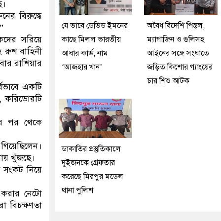
ে।
ের বিরুদ্ধে
যে ভাবে ডেভিড ইমনের
অবৈধ বিদেশি পিস্তল,
।”
কদের সরিয়ে
কাছে মিলল ভারতীয়
ম্যাগাজিন ও গুলিসহ
 রুশ বাহিনী
আধার কার্ড, নাম
আইনের সঙ্গে সংঘাতে
ার রাশিয়ার
‘আজহার খান’
জড়িত কিশোর গ্যাংয়ের
চার শিশু আটক
্বভাবে একটি
ে, করিডোরটি
়ার পর থেকে
ে গিয়েছিলেন।
ডাকাতির প্রস্তুতিকালে
য় খুঁজছে।
দুইজনকে গ্রেফতার
 সংকট নিয়ে
করেছে মিরপুর মডেল
থানা পুলিশ
া করার নেটো
রা বিচক্ষণতা