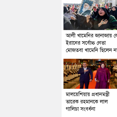
আলী খামেনির জানাজায় ক
ইরানের সর্বোচ্চ নেতা
মোজতবা খামেনি ছিলেন ন
মালয়েশিয়ায় প্রধানমন্ত্রী
তারেক রহমানকে লাল
গালিচা সংবর্ধনা