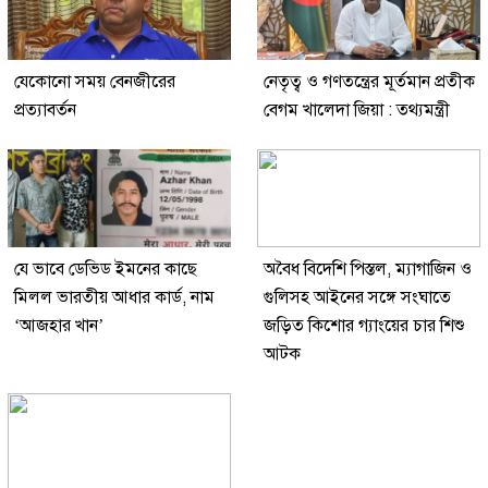
যেকোনো সময় বেনজীরের
নেতৃত্ব ও গণতন্ত্রের মূর্তমান প্রতীক
প্রত্যাবর্তন
বেগম খালেদা জিয়া : তথ্যমন্ত্রী
যে ভাবে ডেভিড ইমনের কাছে
অবৈধ বিদেশি পিস্তল, ম্যাগাজিন ও
মিলল ভারতীয় আধার কার্ড, নাম
গুলিসহ আইনের সঙ্গে সংঘাতে
‘আজহার খান’
জড়িত কিশোর গ্যাংয়ের চার শিশু
আটক