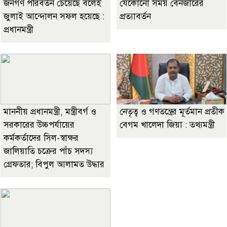
জনগণ পরিবর্তন চেয়েছে বলেই
যেকোনো সময় বেনজীরের
জুলাই আন্দোলন সফল হয়েছে :
প্রত্যাবর্তন
প্রধানমন্ত্রী
মাননীয় প্রধানমন্ত্রী, মন্ত্রীবর্গ ও
নেতৃত্ব ও গণতন্ত্রের মূর্তমান প্রতীক
সরকারের উচ্চপর্যায়ের
বেগম খালেদা জিয়া : তথ্যমন্ত্রী
কর্মকর্তাদের সিল-স্বাক্ষর
জালিয়াতি চক্রের পাঁচ সদস্য
গ্রেফতার; বিপুল আলামত উদ্ধার