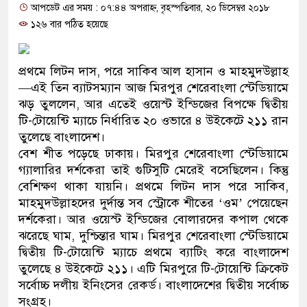
আপডেট এর সময় : ০৭:৪৪ অপরাহ্ন, বৃহস্পতিবার, ২০ ডিসেম্বর ২০১৮
প্রধানমন্ত্রী
১২৬ বার পঠিত হয়েছে
মিরপুর মডেল থানার অভিযানে 
মাদক কারবারি গ্রেফতার
প্রথমে লিটন দাস, পরে সাকিব আল হাসান ও মাহমুদউল্লাহ
—এই তিন ব্যাটসম্যান আজ মিরপুর শেরেবাংলা স্টেডিয়ামে
২৮ লাখ টাকার জাল নোটসহ দুইজ
ঝড় তুললেন, আর এতেই ওয়েস্ট ইন্ডিজের বিপক্ষে দ্বিতীয়
টি-টোয়েন্টি ম্যাচে নির্ধারিত ২০ ওভারে ৪ উইকেটে ২১১ রান
থানা পুলিশ
তুলেছে বাংলাদেশ।
বেশ শীত পড়েছে ঢাকায়। মিরপুর শেরেবাংলা স্টেডিয়ামে
যেকোনো সময় বেনজীরের প্রত্যাবর
গ্যালারির দর্শকেরা তাই গুটিসুটি মেরেই বসেছিলেন। কিন্তু
নেতৃত্ব ও গণতন্ত্রের মূর্তমান প্রতী
বেশিক্ষণ থাকা যায়নি। প্রথমে লিটন দাস পরে সাকিব,
মাহমুদউল্লাহদের দুর্দান্ত সব স্ট্রোকে শীতের ‘ওম’ পেয়েছেন
যে ভাবে ডেভিড ইমনের কাছে মিল
দর্শকেরা। আর ওয়েস্ট ইন্ডিজের বোলারদের কপাল থেকে
ঝরেছে ঘাম, দুশ্চিন্তার ঘাম। মিরপুর শেরেবাংলা স্টেডিয়ামে
‘আজহার খান’
দ্বিতীয় টি-টোয়েন্টি ম্যাচে প্রথমে ব্যাটিং করে বাংলাদেশ
তুলেছে ৪ উইকেটে ২১১। এটি মিরপুরে টি-টোয়েন্টি ক্রিকেট
অবৈধ বিদেশি পিস্তল, ম্যাগাজিন
সর্বোচ্চ দলীয় ইনিংসের রেকর্ড। বাংলাদেশের দ্বিতীয় সর্বোচ্চ
জড়িত কিশোর গ্যাংয়ের চার শিশু আটক
সংগ্রহ।