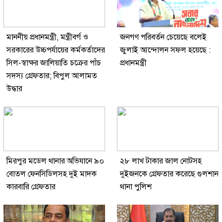
মাননীয় প্রধানমন্ত্রী, মন্ত্রীবর্গ ও
জনগণ পরিবর্তন চেয়েছে বলেই
সরকারের উচ্চপর্যায়ের কর্মকর্তাদের
জুলাই আন্দোলন সফল হয়েছে :
সিল-স্বাক্ষর জালিয়াতি চক্রের পাঁচ
প্রধানমন্ত্রী
সদস্য গ্রেফতার; বিপুল আলামত
উদ্ধার
মিরপুর মডেল থানার অভিযানে ৯০
২৮ লাখ টাকার জাল নোটসহ
বোতল ফেনসিডিলসহ দুই মাদক
দুইজনকে গ্রেফতার করেছে গুলশান
কারবারি গ্রেফতার
থানা পুলিশ