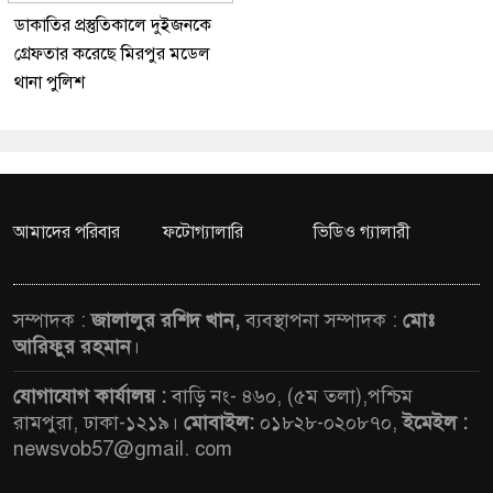
ডাকাতির প্রস্তুতিকালে দুইজনকে
গ্রেফতার করেছে মিরপুর মডেল
থানা পুলিশ
আমাদের পরিবার
ফটোগ্যালারি
ভিডিও গ্যালারী
সম্পাদক :
জালালুর রশিদ খান,
ব্যবস্থাপনা সম্পাদক :
মোঃ
আরিফুর রহমান
।
যোগাযোগ কার্যালয় :
বাড়ি নং- ৪৬০, (৫ম তলা),পশ্চিম
রামপুরা, ঢাকা-১২১৯।
মোবাইল:
০১৮২৮-০২০৮৭০,
ইমেইল :
newsvob57@gmail. com