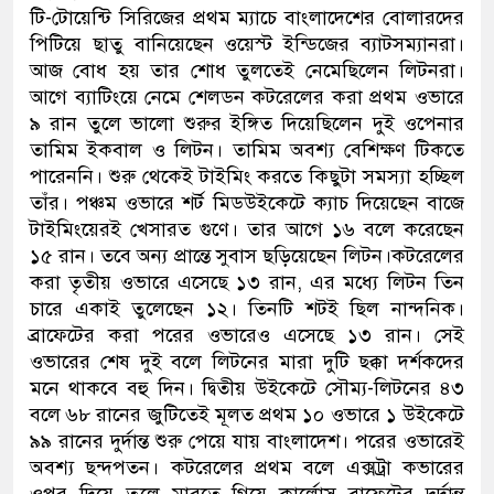
টি-টোয়েন্টি সিরিজের প্রথম ম্যাচে বাংলাদেশের বোলারদের
ডাকাতির প্রস্তুতিকালে দুইজনকে
পিটিয়ে ছাতু বানিয়েছেন ওয়েস্ট ইন্ডিজের ব্যাটসম্যানরা।
আজ বোধ হয় তার শোধ তুলতেই নেমেছিলেন লিটনরা।
থানা পুলিশ
আগে ব্যাটিংয়ে নেমে শেলডন কটরেলের করা প্রথম ওভারে
৯ রান তুলে ভালো শুরুর ইঙ্গিত দিয়েছিলেন দুই ওপেনার
তামিম ইকবাল ও লিটন। তামিম অবশ্য বেশিক্ষণ টিকতে
পারেননি। শুরু থেকেই টাইমিং করতে কিছুটা সমস্যা হচ্ছিল
তাঁর। পঞ্চম ওভারে শর্ট মিডউইকেটে ক্যাচ দিয়েছেন বাজে
টাইমিংয়েরই খেসারত গুণে। তার আগে ১৬ বলে করেছেন
১৫ রান। তবে অন্য প্রান্তে সুবাস ছড়িয়েছেন লিটন।কটরেলের
করা তৃতীয় ওভারে এসেছে ১৩ রান, এর মধ্যে লিটন তিন
চারে একাই তুলেছেন ১২। তিনটি শটই ছিল নান্দনিক।
ব্রাফেটের করা পরের ওভারেও এসেছে ১৩ রান। সেই
ওভারের শেষ দুই বলে লিটনের মারা দুটি ছক্কা দর্শকদের
মনে থাকবে বহু দিন। দ্বিতীয় উইকেটে সৌম্য-লিটনের ৪৩
বলে ৬৮ রানের জুটিতেই মূলত প্রথম ১০ ওভারে ১ উইকেটে
৯৯ রানের দুর্দান্ত শুরু পেয়ে যায় বাংলাদেশ। পরের ওভারেই
অবশ্য ছন্দপতন। কটরেলের প্রথম বলে এক্সট্রা কভারের