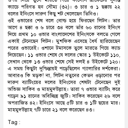
ওপর দিয়ে তুলে মারতে গিয়ে কার্লোস ব্রাফেটের দুর্দান্ত
ক্যাচে পরিণত হন সৌম্য (৩২)। ৩ চার ও ১ ছক্কায় ২২
বলের ইনিংসে দারুণ কিছু শট খেলেছেন তিনিও।
ওই ওভারের শেষ বলে বোল্ড হয়ে ফিরছেন লিটন। তার
আগে ৪ ছক্কা ও ৬ চারে ৩৪ বলে তাঁর ৬০ রানের ইনিংস
দিয়ে প্রথম ১০ ওভার বাংলাদেশের ইনিংসকে বলতে গেলে
একাই টেনেছেন লিটন। মুশফিক এসেছে ধৈর্য হারিয়েছেন
পরের ওভারেই। ওশানে টমাসকে তুলে মারতে গিয়ে ক্যাচ
দিয়েছেন। ১১ ওভার শেষে যে দলের স্কোর ১ উইকেটে ১১০,
সেখান থেকে ১৩ ওভার শেষে সেই দলই ৪ উইকেটে ১২০।
এ সময় কিছুটা দুশ্চিন্তায়ই পড়েছিলেন গ্যালারির দর্শকেরা।
আবারও কি মড়ক! না, লিটন নতুনের কেতন ওড়ানোর পর
দারুণ ব্যাটিংয়ের দলের ইনিংসের শেষটা টেনেছেন দুই
অভিজ্ঞ সাকিব ও মাহমুদউল্লাহ। তারা ৭ ওভার ব্যাটিং করে
গড়েন ৯১ রানের অবিচ্ছিন্ন জুটি। সাকিব করেছেন ২৬ বলে
অপরাজিত ৪২। ইনিংসে আছে ৫টি চার ও ১টি ছয়ের মার।
মাহমুদউল্লাহ ৭টি চারে ২১ বলে করেছেন ৪৩।
Tag :