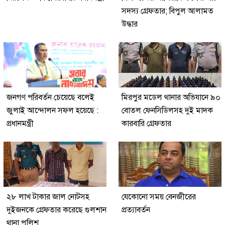
সদস্য গ্রেফতার; বিপুল আলামত
উদ্ধার
জনগণ পরিবর্তন চেয়েছে বলেই
মিরপুর মডেল থানার অভিযানে ৯০
জুলাই আন্দোলন সফল হয়েছে :
বোতল ফেনসিডিলসহ দুই মাদক
প্রধানমন্ত্রী
কারবারি গ্রেফতার
২৮ লাখ টাকার জাল নোটসহ
যেকোনো সময় বেনজীরের
দুইজনকে গ্রেফতার করেছে গুলশান
প্রত্যাবর্তন
থানা পুলিশ