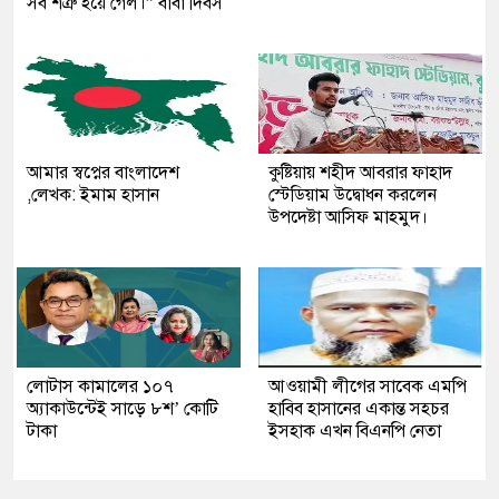
সব শত্রু হয়ে গেল।” বাবা দিবস
আমার স্বপ্নের বাংলাদেশ
কুষ্টিয়ায় শহীদ আবরার ফাহাদ
,লেখক: ইমাম হাসান
স্টেডিয়াম উদ্বোধন করলেন
উপদেষ্টা আসিফ মাহমুদ।
লোটাস কামালের ১০৭
আওয়ামী লীগের সাবেক এমপি
অ্যাকাউন্টেই সাড়ে ৮শ’ কোটি
হাবিব হাসানের একান্ত সহচর
টাকা
ইসহাক এখন বিএনপি নেতা