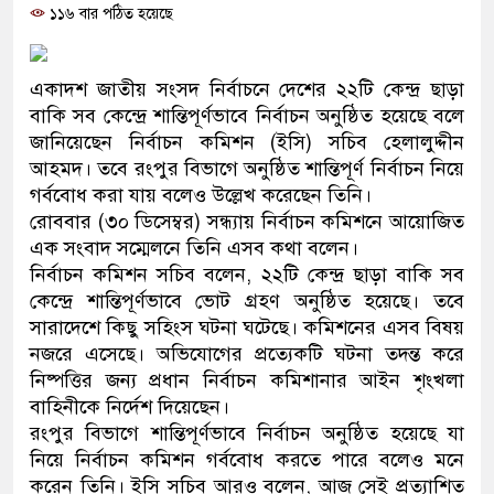
১১৬ বার পঠিত হয়েছে
ও বিশ্বাসযোগ্য: প্রধানমন্ত্রী
মাননীয় প্রধানমন্ত্রী, মন্ত্রীবর্গ ও
একাদশ জাতীয় সংসদ নির্বাচনে দেশের ২২টি কেন্দ্র ছাড়া
সিল-স্বাক্ষর জালিয়াতি চক্রের পাঁচ স
বাকি সব কেন্দ্রে শান্তিপূর্ণভাবে নির্বাচন অনুষ্ঠিত হয়েছে বলে
জানিয়েছেন নির্বাচন কমিশন (ইসি) সচিব হেলালুদ্দীন
উদ্ধার
আহমদ। তবে রংপুর বিভাগে অনুষ্ঠিত শান্তিপূর্ণ নির্বাচন নিয়ে
গর্ববোধ করা যায় বলেও উল্লেখ করেছেন তিনি।
জনগণ পরিবর্তন চেয়েছে বলেই 
রোববার (৩০ ডিসেম্বর) সন্ধ্যায় নির্বাচন কমিশনে আয়োজিত
এক সংবাদ সম্মেলনে তিনি এসব কথা বলেন।
প্রধানমন্ত্রী
নির্বাচন কমিশন সচিব বলেন, ২২টি কেন্দ্র ছাড়া বাকি সব
মিরপুর মডেল থানার অভিযানে 
কেন্দ্রে শান্তিপূর্ণভাবে ভোট গ্রহণ অনুষ্ঠিত হয়েছে। তবে
সারাদেশে কিছু সহিংস ঘটনা ঘটেছে। কমিশনের এসব বিষয়
মাদক কারবারি গ্রেফতার
নজরে এসেছে। অভিযোগের প্রত্যেকটি ঘটনা তদন্ত করে
নিষ্পত্তির জন্য প্রধান নির্বাচন কমিশানার আইন শৃংখলা
২৮ লাখ টাকার জাল নোটসহ দুই
বাহিনীকে নির্দেশ দিয়েছেন।
রংপুর বিভাগে শান্তিপূর্ণভাবে নির্বাচন অনুষ্ঠিত হয়েছে যা
থানা পুলিশ
নিয়ে নির্বাচন কমিশন গর্ববোধ করতে পারে বলেও মনে
যেকোনো সময় বেনজীরের প্রত্যাব
করেন তিনি। ইসি সচিব আরও বলেন, আজ সেই প্রত্যাশিত