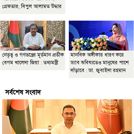
গ্রেফতার; বিপুল আলামত উদ্ধার
নেতৃত্ব ও গণতন্ত্রের মূর্তমান প্রতীক
মানবিক অঙ্গীকার ধারণ করে
বেগম খালেদা জিয়া : তথ্যমন্ত্রী
ড্যাব ভবিষ্যতেও মানুষের পাশে
দাঁড়াবে : ডা. জুবাইদা রহমান
সর্বশেষ সংবাদ