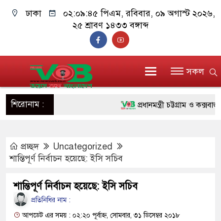
ঢাকা
০২:০৯:৪৬ পিএম
, রবিবার, ০৯ অগাস্ট ২০২৬,
২৫ শ্রাবণ ১৪৩৩ বঙ্গাব্দ
সকল
শিরোনাম :
প্রধানমন্ত্রী চট্টগ্রাম ও কক্সবাজার
জুলাই যোদ্ধাদের পাশে প্রধানমন্
প্রচ্ছদ
Uncategorized
রিকশা
শান্তিপূর্ণ নির্বাচন হয়েছে: ইসি সচিব
মানবিক অঙ্গীকার ধারণ করে ড্যা
শান্তিপূর্ণ নির্বাচন হয়েছে: ইসি সচিব
দাঁড়াবে : ডা. জুবাইদা রহমান
প্রতিনিধির নাম :
ফ্যাসিবাদবিরোধী আন্দোলনে হত্যাকা
আপডেট এর সময় : ০২:২০ পূর্বাহ্ন, সোমবার, ৩১ ডিসেম্বর ২০১৮