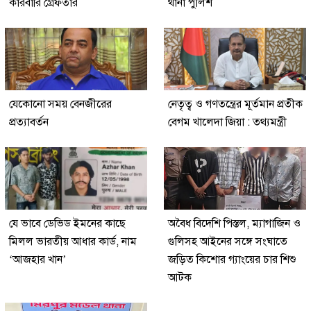
কারবারি গ্রেফতার
থানা পুলিশ
যেকোনো সময় বেনজীরের
নেতৃত্ব ও গণতন্ত্রের মূর্তমান প্রতীক
প্রত্যাবর্তন
বেগম খালেদা জিয়া : তথ্যমন্ত্রী
যে ভাবে ডেভিড ইমনের কাছে
অবৈধ বিদেশি পিস্তল, ম্যাগাজিন ও
মিলল ভারতীয় আধার কার্ড, নাম
গুলিসহ আইনের সঙ্গে সংঘাতে
‘আজহার খান’
জড়িত কিশোর গ্যাংয়ের চার শিশু
আটক