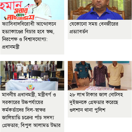
ফ্যাসিবাদবিরোধী আন্দোলনে
যেকোনো সময় বেনজীরের
হত্যাকাণ্ডের বিচার হবে স্বচ্ছ,
প্রত্যাবর্তন
নিরপেক্ষ ও বিশ্বাসযোগ্য:
প্রধানমন্ত্রী
মাননীয় প্রধানমন্ত্রী, মন্ত্রীবর্গ ও
২৮ লাখ টাকার জাল নোটসহ
সরকারের উচ্চপর্যায়ের
দুইজনকে গ্রেফতার করেছে
কর্মকর্তাদের সিল-স্বাক্ষর
গুলশান থানা পুলিশ
জালিয়াতি চক্রের পাঁচ সদস্য
গ্রেফতার; বিপুল আলামত উদ্ধার