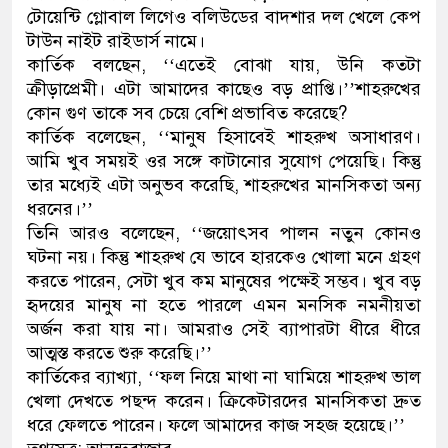
টোয়েন্টি গ্লোবাল লিগেও বলিউডের বাদশার দল খেলে কেপ
ডাকাতির প্রস্তুতিকালে দুইজনকে
টাউন নাইট রাইডার্স নামে।
কার্তিক বলছেন, ‘‘এতেই বোঝা যায়, উনি কতটা
থানা পুলিশ
ক্রীড়াপ্রেমী। এটা আমাদের কাছেও বড় প্রাপ্তি।’’শাহরুখের
কোন গুণ তাকে সব চেয়ে বেশি প্রভাবিত করেছে?
কার্তিক বলেছেন, ‘‘মানুষ হিসাবেই শাহরুখ অসাধারণ।
আমি খুব সময়ই ওর সঙ্গে কাটানোর সুযোগ পেয়েছি। কিন্তু
তার মধ্যেই এটা অনুভব করেছি, শাহরুখের মানসিকতা অন্য
ধরনের।’’
তিনি আরও বলেছেন, ‘‘জয়োৎসব পালন নতুন কোনও
ঘটনা নয়। কিন্তু শাহরুখ যে ভাবে হারকেও খোলা মনে গ্রহণ
করতে পারেন, সেটা খুব কম মানুষের পক্ষেই সম্ভব। খুব বড়
হৃদয়ের মানুষ না হতে পারলে এমন মনসিক নমনীয়তা
অর্জন করা যায় না। আমরাও সেই ব্যাপারটা ধীরে ধীরে
আত্মস্ত করতে শুরু করেছি।’’
কার্তিকের ব্যাখ্যা, ‘‘ফল নিয়ে মাথা না ঘামিয়ে শাহরুখ ভাল
খেলা দেখতে পছন্দ করেন। ক্রিকেটারদের মানসিকতা দ্রুত
ধরে ফেলতে পারেন। ফলে আমাদের কাজ সহজ হয়েছে।’’