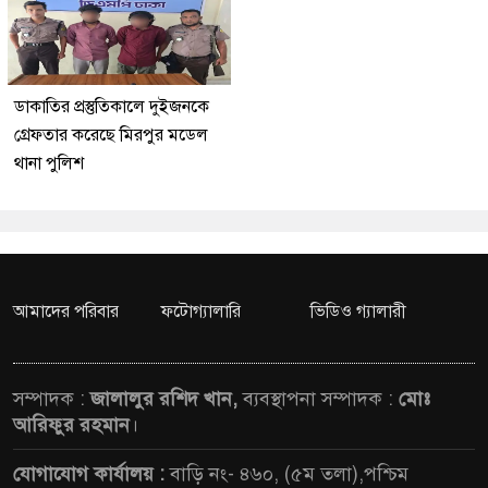
ডাকাতির প্রস্তুতিকালে দুইজনকে
গ্রেফতার করেছে মিরপুর মডেল
থানা পুলিশ
আমাদের পরিবার
ফটোগ্যালারি
ভিডিও গ্যালারী
সম্পাদক :
জালালুর রশিদ খান,
ব্যবস্থাপনা সম্পাদক :
মোঃ
আরিফুর রহমান
।
যোগাযোগ কার্যালয় :
বাড়ি নং- ৪৬০, (৫ম তলা),পশ্চিম