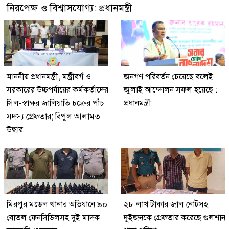
নিরপেক্ষ ও বিশ্বাসযোগ্য: প্রধানমন্ত্রী
মাননীয় প্রধানমন্ত্রী, মন্ত্রীবর্গ ও
জনগণ পরিবর্তন চেয়েছে বলেই
সরকারের উচ্চপর্যায়ের কর্মকর্তাদের
জুলাই আন্দোলন সফল হয়েছে :
সিল-স্বাক্ষর জালিয়াতি চক্রের পাঁচ
প্রধানমন্ত্রী
সদস্য গ্রেফতার; বিপুল আলামত
উদ্ধার
মিরপুর মডেল থানার অভিযানে ৯০
২৮ লাখ টাকার জাল নোটসহ
বোতল ফেনসিডিলসহ দুই মাদক
দুইজনকে গ্রেফতার করেছে গুলশান