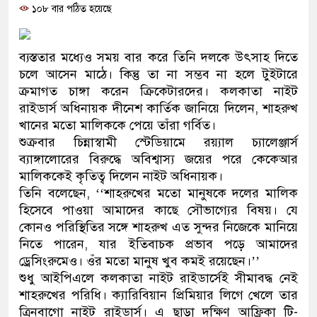
১০৮ বার পঠিত হয়েছে
প্রধানমন্ত্রী
মিরপুর মডেল থানার অভিযানে 
ব্যস্ততার মধ্যেও সময় বার করে তিনি দলকে উৎসাহ দিতে
মাদক কারবারি গ্রেফতার
চলে আসেন মাঠে। কিন্তু তা না সম্ভব না হলে টুইটারে
ক্রমাগত চাঙ্গা করেন ক্রিকেটারদের। কলকাতা নাইট
২৮ লাখ টাকার জাল নোটসহ দুইজ
রাইডার্স অধিনায়ক দীনেশ কার্তিক জানিয়ে দিলেন, শাহরুখ
খানের মতো মালিককে পেয়ে তাঁরা গর্বিত।
থানা পুলিশ
শুক্রবার চিন্নাস্বামী স্টেডিয়ামে রয়্যাল চ্যালেঞ্জার্স
ব্যাঙ্গালোরের বিরুদ্ধে অবিশ্বাস্য জয়ের পরে কেকেআর
যেকোনো সময় বেনজীরের প্রত্যাবর
মালিককেই কৃতিত্ব দিলেন নাইট অধিনায়ক।
নেতৃত্ব ও গণতন্ত্রের মূর্তমান প্রত
তিনি বলেছেন, ‘‘শাহরুখের মতো মানুষকে দলের মালিক
হিসেবে পাওয়া আমাদের কাছে সৌভাগ্যের বিষয়। যে
যে ভাবে ডেভিড ইমনের কাছে মিল
কোনও পরিস্থিতির সঙ্গে শাহরুখ এত সুন্দর নিজেকে মানিয়ে
নিতে পারেন, যার ইতিবাচক প্রভাব পড়ে আমাদের
‘আজহার খান’
ড্রেসিংরুমেও। ওঁর মতো মানুষ খুব কমই রয়েছেন।’’
শুধু আইপিএলে কলকাতা নাইট রাইডার্সেই সীমাবদ্ধ নেই
অবৈধ বিদেশি পিস্তল, ম্যাগাজিন
শাহরুখের পরিধি। ক্যারিবিয়ান প্রিমিয়ার লিগে খেলে তার
জড়িত কিশোর গ্যাংয়ের চার শিশু আটক
ত্রিনবাগো নাইট রাইডার্স। এ ছাড়া দক্ষিণ আফ্রিকা টি-