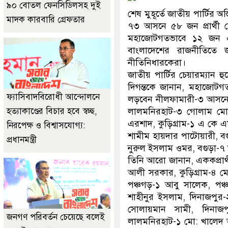
৯০ বোতল ফেনসিডিলসহ দুই
শেষ মুহূর্তে জাতীয় পার্টির 
মাদক কারবারি গ্রেফতার
৭৩ আসনে ৫৮ জন প্রার্থী ঘ
মহাজোটগতভাবে ১২ জন এবং
বাংলাদেশের রাজনীতিতে 
নীতিনিধারকেরা।
জাতীয় পার্টির চেয়ারম্যান হ
দিগন্তকে জানান, মহাজো
ফ্যাসিবাদবিরোধী আন্দোলনে
লড়বেন নীলফামারী-৩ আসনে 
হত্যাকাণ্ডের বিচার হবে স্বচ্ছ,
লালমনিরহাট-৩ গোলাম মোহাম
এরশাদ, কুড়িগ্রাম-১ এ কে এম
নিরপেক্ষ ও বিশ্বাসযোগ্য:
শামীম হায়দার পাটোয়ারী, বগ
প্রধানমন্ত্রী
নুরুল ইসলাম ওমর, বগুড়া-
তিনি আরো জানান, এককপ্রার্থ
আলী সরকার, কুড়িগ্রাম-৪ মে
পঞ্চগড়-১ আবু সালেক, পঞ্
শাহীনুর ইসলাম, দিনাজপুর
সোলায়মান সামী, দিনাজ
জনগণ পরিবর্তন চেয়েছে বলেই
লালমনিরহাট-১ মো: খালেদ 