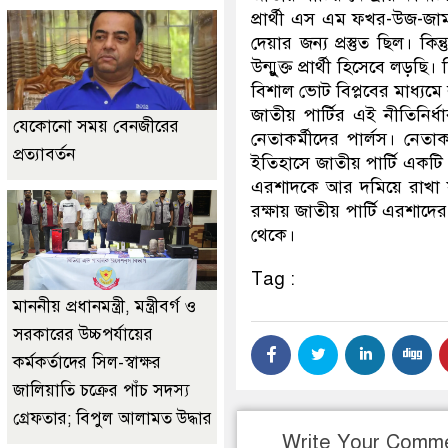
প্রার্থী এস এম ফখর-উজ-জ
দেয়ার জন্য প্রস্তুত ছিল। ক
উন্মুুক্ত প্রার্থী হিসেবে 
বিশাল ভোট বিপ্লবের মাধ্যমে 
জাতীয় পার্টির এই নীতিনির্ধারক
যেকোনো সময় বেনজীরের
নেতাকর্মীদের পার্লস। নেতা
প্রত্যাবর্তন
ইতিহাসে জাতীয় পার্টি একট
এরশাদকে আর দমিয়ে রাখা যাব
রক্ষায় জাতীয় পার্টি এরশাদ
থেকে।
Tag :
মাননীয় প্রধানমন্ত্রী, মন্ত্রীবর্গ ও
সরকারের উচ্চপর্যায়ের
কর্মকর্তাদের সিল-স্বাক্ষর
জালিয়াতি চক্রের পাঁচ সদস্য
গ্রেফতার; বিপুল আলামত উদ্ধার
Write Your Comm