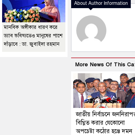
About Author Information
মানবিক অঙ্গীকার ধারণ করে
ড্যাব ভবিষ্যতেও মানুষের পাশে
দাঁড়াবে : ডা. জুবাইদা রহমান
More News Of This Ca
জাতীয় নির্বাচনে জননিরাপত্
বিঘ্নিত করার যেকোনো
অপচেষ্টা কঠোর হস্তে দমন