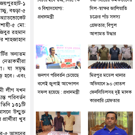
বিচার হবে স্বচ্ছ, নিরপেক্ষ
উচ্চপর্যায়ের কর্মকর্তাদের
 জয়পুরহাট-১
ও বিশ্বাসযোগ্য:
সিল-স্বাক্ষর জালিয়াতি
চু, বগুড়া-৫
প্রধানমন্ত্রী
চক্রের পাঁচ সদস্য
অ্যাডভোকেট
জশাহী-৫ মো:
গ্রেফতার; বিপুল
জিবুর রহমান
আলামত উদ্ধার
ার শাহজাহান
র্টির অন্যতম
 নেতাকর্মীরা
 যা সমৃৃদ্ধ
দৃঢ় হবে। এবং
জনগণ পরিবর্তন চেয়েছে
মিরপুর মডেল থানার
বলেই জুলাই আন্দোলন
অভিযানে ৯০ বোতল
য়ামী লীগ যখন
সফল হয়েছে : প্রধানমন্ত্রী
ফেনসিডিলসহ দুই মাদক
্ত পরিবর্তন
কারবারি গ্রেফতার
 তিনি ১৩১টি
নে উন্মুুক্ত
্রার্থীরা খুব
ংপুর-৫ আসনের