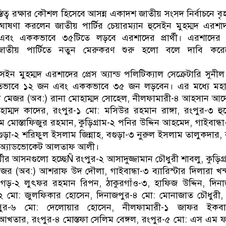
নেতৃত্ব ও গণতন্ত্রের মূর্তমান প্রতীক বেগম খালেদা জিয়া
অস্তিত্ব রক্ষার কৌশল হিসেবে আসন্ন একাদশ জাতীয় সংসদ নির্বাচনে বৃহ
োষণা করলেন জাতীয় পার্টির চেয়ারম্যান হুসেইন মুহম্মদ এরশা
 এককভাবে ৩৫টিতে লড়বে এরশাদের প্রার্থী। এরশাদের এই 
জাতীয় পার্টিতে নতুন মেরুকরণ শুরু হলো বলে দাবি কর
ুসেইন মুহম্মদ এরশাদের প্রেস অ্যান্ড পলিটিক্যাল সেক্রেটারি সুনী
টগতভাবে ১২ জন এবং এককভাবে ৩৫ জন লড়বেন। এর মধ্যে মহ
মেজর (অব:) রানা মোহাম্মদ সোহেল, নীলফামারী-৪ আহসান আদ
্মদ কাদের, রংপুর-১ মো: মসিউর রহমান রাঙ্গা, রংপুর-৩ হুস
 মোস্তাফিজুর রহমান, কুড়িগ্রাম-২ পনির উদ্দিন আহমেদ, গাইবান্ধা-১
ুড়া-২ শরিফুল ইসলাম জিন্নাহ, বগুড়া-৩ নুরুল ইসলাম তালুকদার, 
৭ অ্যাডভোকেট আলতাফ আলী।
ীর আসনগুলো হচ্ছেÑ রংপুর-২ আসাদুজ্জামান চৌধুরী শাবলু, কুড়িগ্
জর (অব:) আশরাফ উদ দৌলা, গাইবান্ধা-৩ ব্যারিস্টার দিলারা খন্
চগড়-২ লুৎফর রহমান রিপন, ঠাকুরগাঁও-৩, হাফিজ উদ্দিন, দিন
-২ মো: জুলফিকার হোসেন, দিনাজপুর-৪ মো: মোনাজাত চৌধুরী,
পুর-৬ মো: দেলোয়ার হোসেন, নীলফামারী-১ জাফর ইকবাল 
আখতার, রংপুর-৪ মোস্তফা সেলিম বেঙ্গল, রংপুর-৫ মো: এস এম