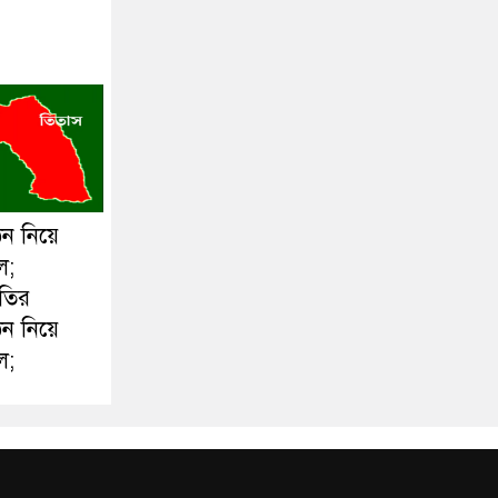
ঠন নিয়ে
ল;
ীতির
ঠন নিয়ে
ল;