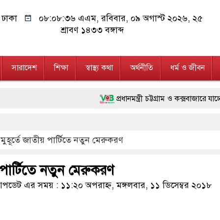
ঢাকা
০৮:০৮:৩৭ এএম
, রবিবার, ০৯ অগাস্ট ২০২৬, ২৫
শ্রাবণ ১৪৩৩ বঙ্গাব্দ
সারাদেশ
শিক্ষা
স্বাস্থ্য কথা
অর্থনীতি
ধর্ম ও জীবন
প্রধানমন্ত্রী চট্টগ্রাম ও কক্সবাজারে যাচ্ছেন কাল
মানবিক অঙ্গীকার ধারণ করে ড্যাব ভবিষ্যতেও মানুষ
মুহূর্তে জাতীয় পার্টিতে নতুন মেরুকরণ
ফ্যাসিবাদবিরোধী আন্দোলনে হত্যাকাণ্ডের বিচার হবে স্বচ
মাননীয় প্রধানমন্ত্রী, মন্ত্রীবর্গ ও সরকারের উচ্চপর্
 পার্টিতে নতুন মেরুকরণ
জনগণ পরিবর্তন চেয়েছে বলেই জুলাই আন্দোলন সফল হ
ডেট এর সময় : ১১:২০ অপরাহ্ন, মঙ্গলবার, ১১ ডিসেম্বর ২০১৮
২৮ লাখ টাকার জাল নোটসহ দুইজনকে গ্রেফতার কর