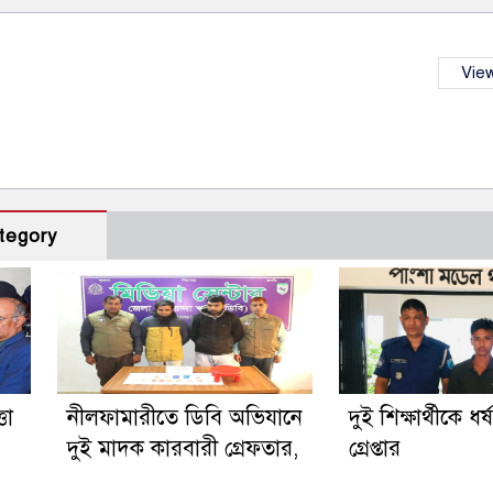
View
tegory
তা
নীলফামারীতে ডিবি অভিযানে
দুই শিক্ষার্থীকে ধর
দুই মাদক কারবারী গ্রেফতার,
গ্রেপ্তার