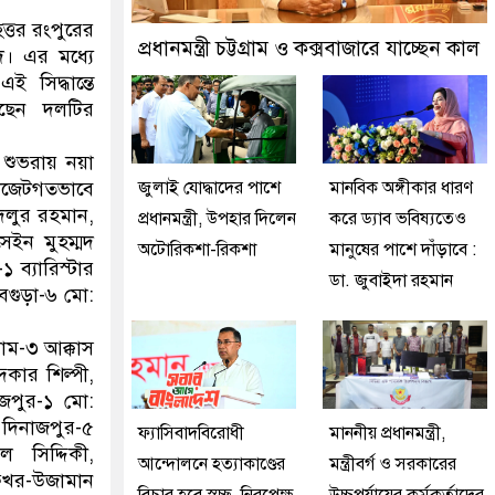
 : তথ্যমন্ত্রী
ত্তর রংপুরের
প্রধানমন্ত্রী চট্টগ্রাম ও কক্সবাজারে যাচ্ছেন কাল
দ। এর মধ্যে
সিদ্ধান্তে
েছেন দলটির
ল শুভরায় নয়া
াজেটগতভাবে
জুলাই যোদ্ধাদের পাশে
মানবিক অঙ্গীকার ধারণ
েলুর রহমান,
প্রধানমন্ত্রী, উপহার দিলেন
করে ড্যাব ভবিষ্যতেও
েইন মুহম্মদ
অটোরিকশা-রিকশা
মানুষের পাশে দাঁড়াবে :
 ব্যারিস্টার
ডা. জুবাইদা রহমান
বগুড়া-৬ মো:
রাম-৩ আক্কাস
দকার শিল্পী,
াজপুর-১ মো:
 দিনাজপুর-৫
ফ্যাসিবাদবিরোধী
মাননীয় প্রধানমন্ত্রী,
সিদ্দিকী,
আন্দোলনে হত্যাকাণ্ডের
মন্ত্রীবর্গ ও সরকারের
 ফখর-উজামান