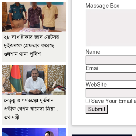
Massage Box
২৮ লাখ টাকার জাল নোটসহ
দুইজনকে গ্রেফতার করেছে
Name
গুলশান থানা পুলিশ
Email
WebSite
নেতৃত্ব ও গণতন্ত্রের মূর্তমান
Save Your Email a
প্রতীক বেগম খালেদা জিয়া :
তথ্যমন্ত্রী