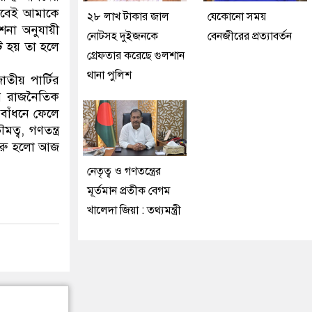
ভাবেই আমাকে
২৮ লাখ টাকার জাল
যেকোনো সময়
েশনা অনুযায়ী
নোটসহ দুইজনকে
বেনজীরের প্রত্যাবর্তন
োট হয় তা হলে
গ্রেফতার করেছে গুলশান
থানা পুলিশ
জাতীয় পার্টির
শের রাজনৈতিক
বাঁধনে ফেলে
্ব, গণতন্ত্র
 শুরু হলো আজ
নেতৃত্ব ও গণতন্ত্রের
মূর্তমান প্রতীক বেগম
খালেদা জিয়া : তথ্যমন্ত্রী