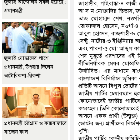
জুলাই আন্দোলন সফল হয়েছে :
জাহাঙ্গীর, গাইবান্ধা-৪ কা
প্রধানমন্ত্রী
আ স ম মোক্তাদির তিতাস, জয়
তাজ মোহাম্মদ শেখ, নওগা
তোফাজ্জল হোসেন, নওগাঁ-৪ 
আবুল হোসেন, রাজশাহী-৬ ম
সেন্টু, নাটোর-৩ ইঞ্জিনিয়া
এবং পাবনা-৫ মো: আব্দুল ক
শেষ মুহূর্তে এরশাদের এই সি
জুলাই যোদ্ধাদের পাশে
নীতিনির্ধারক মেয়র মোস্তাফি
প্রধানমন্ত্রী, উপহার দিলেন
উজ্জীবিত। এর মাধ্যমে বা
অটোরিকশা-রিকশা
বাংলাদেশ বিনির্মানে ভূমিকা
প্রতিটি আসনে বিপুল ভোটের ব্
জাতীয় পার্টির চেয়ারম্যান 
কোনোভাবেই জাতীয় পার্টিক
করেছেন। তিনি কোনোভাবেই ২
আসনে একক প্রার্থী (উন্মুক্ত
প্রধানমন্ত্রী চট্টগ্রাম ও কক্সবাজারে
ভোটের জন্য প্রার্থীদের নির্দ
খুশি।
যাচ্ছেন কাল
জাতীয় পার্টির কেন্দ্রীয় ক