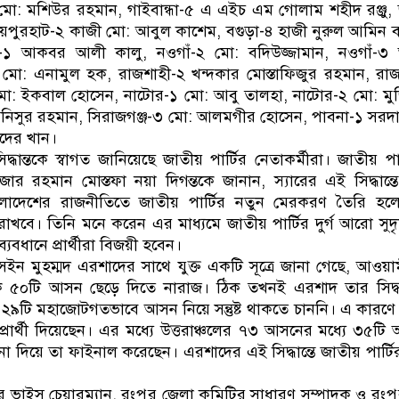
জী মো: মশিউর রহমান, গাইবান্ধা-৫ এ এইচ এম গোলাম শহীদ রঞ্জু,
পুরহাট-২ কাজী মো: আবুল কাশেম, বগুড়া-৪ হাজী নুরুল আমিন বাচ্
ঁ-১ আকবর আলী কালু, নওগাঁ-২ মো: বদিউজ্জামান, নওগাঁ-৩ 
মো: এনামুল হক, রাজশাহী-২ খন্দকার মোস্তাফিজুর রহমান, রা
ো: ইকবাল হোসেন, নাটোর-১ মো: আবু তালহা, নাটোর-২ মো: মু
র আনিসুর রহমান, সিরাজগঞ্জ-৩ মো: আলমগীর হোসেন, পাবনা-১ সরদ
াদের খান।
দ্ধান্তকে স্বাগত জানিয়েছে জাতীয় পার্টির নেতাকর্মীরা। জাতীয় পা
জার রহমান মোস্তফা নয়া দিগন্তকে জানান, স্যারের এই সিদ্ধান্তে
ংলাদেশের রাজনীতিতে জাতীয় পার্টির নতুন মেরকরণ তৈরি হলো।
 রাখবে। তিনি মনে করেন এর মাধ্যমে জাতীয় পার্টির দুর্গ আরো সু
যবধানে প্রার্থীরা বিজয়ী হবেন।
হুসেইন মুহম্মদ এরশাদের সাথে যুক্ত একটি সূত্রে জানা গেছে, আও
ে ৫০টি আসন ছেড়ে দিতে নারাজ। ঠিক তখনই এরশাদ তার সিদ্ধান
৯টি মহাজোটগতভাবে আসন নিয়ে সন্তুষ্ট থাকতে চাননি। এ কারণে
) প্রার্থী দিয়েছেন। এর মধ্যে উত্তরাঞ্চলের ৭৩ আসনের মধ্যে ৩৫টি আস
েশনা দিয়ে তা ফাইনাল করেছেন। এরশাদের এই সিদ্ধান্তে জাতীয় পার্টির প
মিটির ভাইস চেয়ারম্যান, রংপুর জেলা কমিটির সাধারণ সম্পাদক ও র