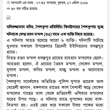
আপডেট এর সময় : ০৭:৩৫ অপরাহ্ন, বুধবার, ১৭ এপ্রিল ২০১৯
প্রধানমন্ত্রী
৯৮ বার পঠিত হয়েছে
মিরপুর মডেল থানার অভিযানে 
মাদক কারবারি গ্রেফতার
মনিরুজ্জামান মনির, শৈলকুপা প্রতিনিধিঃ
ঝিনাইদহের শৈলকুপায় তুচ্ছ
ঘটনাকে কেন্দ্র রতন মন্ডল (৩৫) নামে এক ব্যক্তি নিহত হয়েছে।
২৮ লাখ টাকার জাল নোটসহ দুই
এ ঘটনায় আহত হয়েছে আরো ৬ ব্যক্তি। ঘটনাটি ঘটেছে
থানা পুলিশ
বুধবার সকালে উপজেলার ত্রিবেনী ইউনিয়নের বসন্তপুর
গ্রামে।
যেকোনো সময় বেনজীরের প্রত্যাব
নিহত রতন মন্ডল বসন্তপুর গ্রামের রায়হান মন্ডলের ছেলে।
আহতরা হলেন, ঐ গ্রামের তৈয়ব মন্ডল, সেকেন মন্ডল,
নেতৃত্ব ও গণতন্ত্রের মূর্তমান প্রত
দুলাল মন্ডল, কবির মন্ডল, বাচ্চু মন্ডল ও আনোয়ার
মন্ডল।
যে ভাবে ডেভিড ইমনের কাছে মি
শৈলকুপা সার্কেলের অতিরিক্ত পুলিশ সুপার তারেক আল
‘আজহার খান’
মেহেদী জানান, মঙ্গলবার রাতের কাল বৈশাখী ঝড়ে সেকেন
মন্ডলের গাছের ডাল ভেঙ্গে প্রতিবেশী ওলিয়ার মন্ডলের
অবৈধ বিদেশি পিস্তল, ম্যাগাজিন
ঘরের উপর পড়ে। এ ঘটনায় রাতে দুপক্ষের মধ্যে বাক-
বিতন্ডা হয়। এরই জের ধরে সকালে উভয় পক্ষের মধ্যে
জড়িত কিশোর গ্যাংয়ের চার শিশু আট