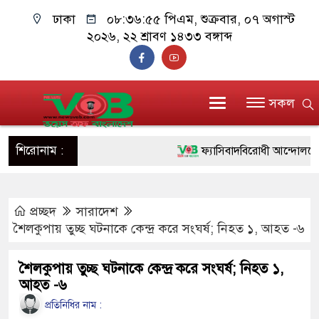
ঢাকা
০৮:৩৬:৫৬ পিএম
, শুক্রবার, ০৭ অগাস্ট
২০২৬, ২২ শ্রাবণ ১৪৩৩ বঙ্গাব্দ
সকল
শিরোনাম :
ফ্যাসিবাদবিরোধী আন্দোলনে হত্যাক
ও বিশ্বাসযোগ্য: প্রধানমন্ত্রী
প্রচ্ছদ
সারাদেশ
মাননীয় প্রধানমন্ত্রী, মন্ত্রীবর্গ ও
শৈলকুপায় তুচ্ছ ঘটনাকে কেন্দ্র করে সংঘর্ষ; নিহত ১, আহত -৬
সিল-স্বাক্ষর জালিয়াতি চক্রের পাঁচ স
শৈলকুপায় তুচ্ছ ঘটনাকে কেন্দ্র করে সংঘর্ষ; নিহত ১,
উদ্ধার
আহত -৬
জনগণ পরিবর্তন চেয়েছে বলেই 
প্রতিনিধির নাম :