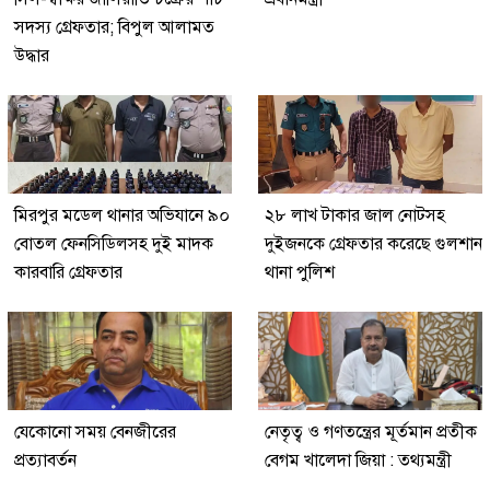
সদস্য গ্রেফতার; বিপুল আলামত
উদ্ধার
মিরপুর মডেল থানার অভিযানে ৯০
২৮ লাখ টাকার জাল নোটসহ
বোতল ফেনসিডিলসহ দুই মাদক
দুইজনকে গ্রেফতার করেছে গুলশান
কারবারি গ্রেফতার
থানা পুলিশ
যেকোনো সময় বেনজীরের
নেতৃত্ব ও গণতন্ত্রের মূর্তমান প্রতীক
প্রত্যাবর্তন
বেগম খালেদা জিয়া : তথ্যমন্ত্রী