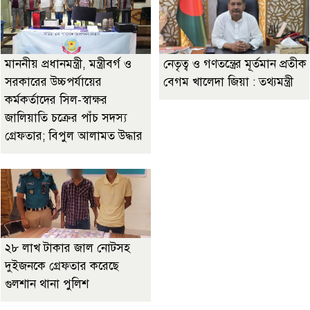
মাননীয় প্রধানমন্ত্রী, মন্ত্রীবর্গ ও
নেতৃত্ব ও গণতন্ত্রের মূর্তমান প্রতীক
সরকারের উচ্চপর্যায়ের
বেগম খালেদা জিয়া : তথ্যমন্ত্রী
কর্মকর্তাদের সিল-স্বাক্ষর
জালিয়াতি চক্রের পাঁচ সদস্য
গ্রেফতার; বিপুল আলামত উদ্ধার
২৮ লাখ টাকার জাল নোটসহ
দুইজনকে গ্রেফতার করেছে
গুলশান থানা পুলিশ