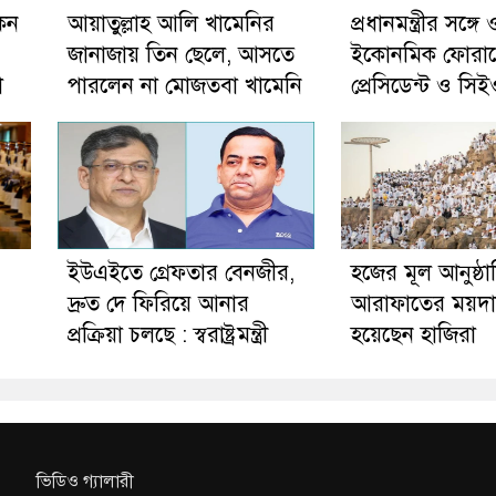
েন
আয়াতুল্লাহ আলি খামেনির
প্রধানমন্ত্রীর সঙ্গে ও
জানাজায় তিন ছেলে, আসতে
ইকোনমিক ফোরা
া
পারলেন না মোজতবা খামেনি
প্রেসিডেন্ট ও সিই
ইউএইতে গ্রেফতার বেনজীর,
হজের মূল আনুষ্ঠ
দ্রুত দে ফিরিয়ে আনার
আরাফাতের ময়দা
প্রক্রিয়া চলছে : স্বরাষ্ট্রমন্ত্রী
হয়েছেন হাজিরা
ভিডিও গ্যালারী