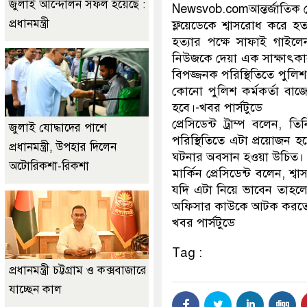
জুলাই আন্দোলন সফল হয়েছে :
Newsvob.comআন্তর্জাতিক ডেস্ক
প্রধানমন্ত্রী
ফ্লয়েডেকে শ্বাসরোধ করে হত
হত্যার পক্ষে সাফাই গাইলেন ম
নিউজকে দেয়া এক সাক্ষাৎকার
বিপজ্জনক পরিস্থিতিতে পুলি
কোনো পুলিশ কর্মকর্তা বাজ
হবে।-খবর পার্সটুডে
প্রেসিডেন্ট ট্রাম্প বলেন,
জুলাই যোদ্ধাদের পাশে
পরিস্থিতিতে এটা প্রয়োজন হ
প্রধানমন্ত্রী, উপহার দিলেন
ঘটনার অবসান হওয়া উচিত।
অটোরিকশা-রিকশা
মার্কিন প্রেসিডেন্ট বলেন, 
যদি এটা নিয়ে ভাবেন তাহ
অফিসার কাউকে আটক করতে গ
খবর পার্সটুডে
Tag :
প্রধানমন্ত্রী চট্টগ্রাম ও কক্সবাজারে
যাচ্ছেন কাল