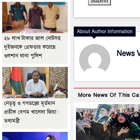
About Author Information
২৮ লাখ টাকার জাল নোটসহ
দুইজনকে গ্রেফতার করেছে
News 
গুলশান থানা পুলিশ
More News Of This Ca
নেতৃত্ব ও গণতন্ত্রের মূর্তমান
প্রতীক বেগম খালেদা জিয়া :
তথ্যমন্ত্রী