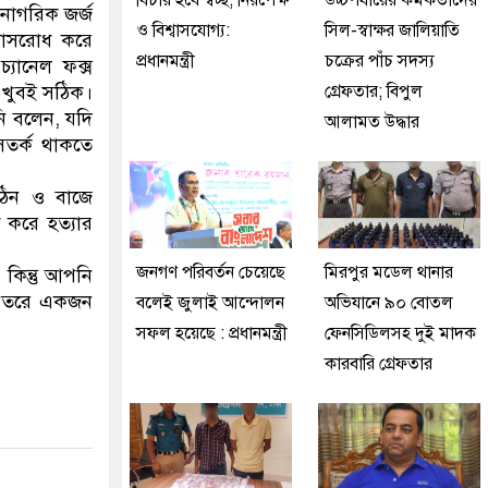
বিচার হবে স্বচ্ছ, নিরপেক্ষ
উচ্চপর্যায়ের কর্মকর্তাদের
গ নাগরিক জর্জ
ও বিশ্বাসযোগ্য:
সিল-স্বাক্ষর জালিয়াতি
্বাসরোধ করে
প্রধানমন্ত্রী
চক্রের পাঁচ সদস্য
চ্যানেল ফক্স
ং খুবই সঠিক।
গ্রেফতার; বিপুল
নি বলেন, যদি
আলামত উদ্ধার
সতর্ক থাকতে
 কঠিন ও বাজে
ধ করে হত্যার
জনগণ পরিবর্তন চেয়েছে
মিরপুর মডেল থানার
 কিন্তু আপনি
 ভেতরে একজন
বলেই জুলাই আন্দোলন
অভিযানে ৯০ বোতল
সফল হয়েছে : প্রধানমন্ত্রী
ফেনসিডিলসহ দুই মাদক
কারবারি গ্রেফতার