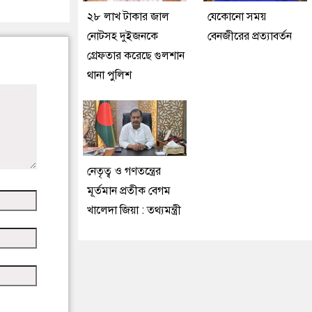
২৮ লাখ টাকার জাল
যেকোনো সময়
নোটসহ দুইজনকে
বেনজীরের প্রত্যাবর্তন
গ্রেফতার করেছে গুলশান
থানা পুলিশ
নেতৃত্ব ও গণতন্ত্রের
মূর্তমান প্রতীক বেগম
খালেদা জিয়া : তথ্যমন্ত্রী