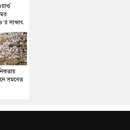
য়ার্ল্ড
মের
ও’র সাক্ষাৎ
ানিকতায়
নে সমবেত