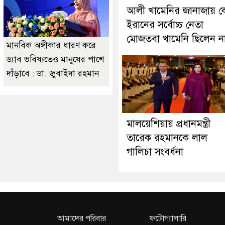
আলী খামেনির জানাজায় ক
ইরানের সর্বোচ্চ নেতা
মোজতবা খামেনি ছিলেন ন
মানবিক অঙ্গীকার ধারণ করে
ড্যাব ভবিষ্যতেও মানুষের পাশে
দাঁড়াবে : ডা. জুবাইদা রহমান
মালয়েশিয়ায় প্রধানমন্ত্রী
তারেক রহমানকে লাল
গালিচা সংবর্ধনা
আমাদের পরিবার
ফটোগ্যালারি