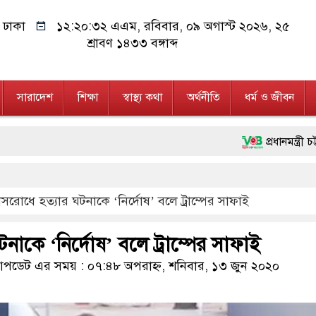
ঢাকা
১২:২০:৩৩ এএম
, রবিবার, ০৯ অগাস্ট ২০২৬, ২৫
শ্রাবণ ১৪৩৩ বঙ্গাব্দ
সারাদেশ
শিক্ষা
স্বাস্থ্য কথা
অর্থনীতি
ধর্ম ও জীবন
প্রধানমন্ত্রী চট্টগ্রাম ও কক্
মানবিক অঙ্গীকার ধারণ করে
বাসরোধে হত্যার ঘটনাকে ‘নির্দোষ’ বলে ট্রাম্পের সাফাই
ফ্যাসিবাদবিরোধী আন্দোলনে হত্
মাননীয় প্রধানমন্ত্রী, মন্ত্
টনাকে ‘নির্দোষ’ বলে ট্রাম্পের সাফাই
জনগণ পরিবর্তন চেয়েছে বলে
ডেট এর সময় : ০৭:৪৮ অপরাহ্ন, শনিবার, ১৩ জুন ২০২০
২৮ লাখ টাকার জাল নোটসহ