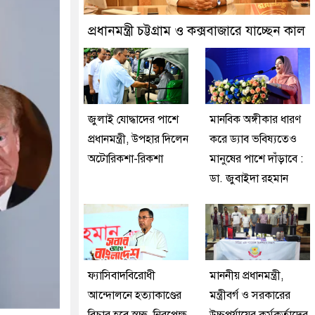
ন প্রতীক বেগম খালেদা জিয়া : তথ্যমন্ত্রী
প্রধানমন্ত্রী চট্টগ্রাম ও কক্সবাজারে যাচ্ছেন কাল
জুলাই যোদ্ধাদের পাশে
মানবিক অঙ্গীকার ধারণ
প্রধানমন্ত্রী, উপহার দিলেন
করে ড্যাব ভবিষ্যতেও
অটোরিকশা-রিকশা
মানুষের পাশে দাঁড়াবে :
ডা. জুবাইদা রহমান
ফ্যাসিবাদবিরোধী
মাননীয় প্রধানমন্ত্রী,
আন্দোলনে হত্যাকাণ্ডের
মন্ত্রীবর্গ ও সরকারের