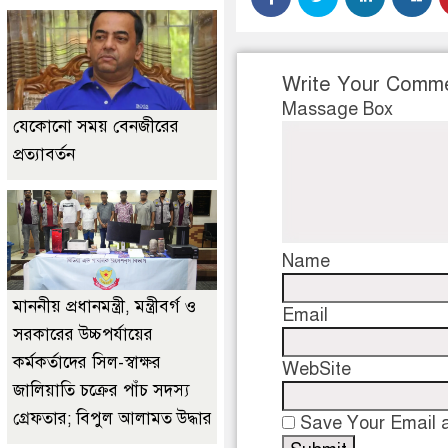
Write Your Comm
Massage Box
যেকোনো সময় বেনজীরের
প্রত্যাবর্তন
Name
মাননীয় প্রধানমন্ত্রী, মন্ত্রীবর্গ ও
Email
সরকারের উচ্চপর্যায়ের
কর্মকর্তাদের সিল-স্বাক্ষর
WebSite
জালিয়াতি চক্রের পাঁচ সদস্য
গ্রেফতার; বিপুল আলামত উদ্ধার
Save Your Email a