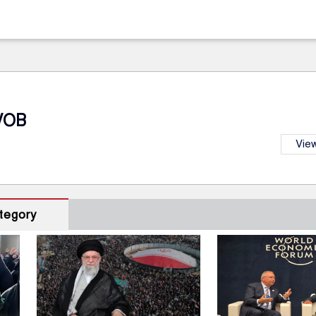
VOB
View
tegory