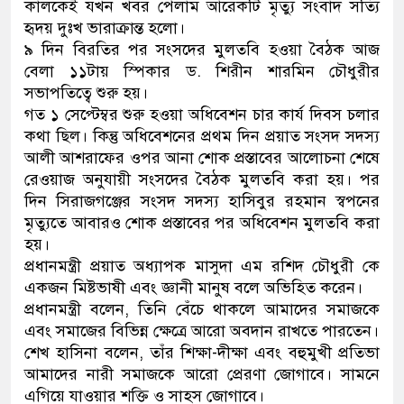
কালকেই যখন খবর পেলাম আরেকটি মৃত্যু সংবাদ সত্যি
হৃদয় দুঃখ ভারাক্রান্ত হলো।
৯ দিন বিরতির পর সংসদের মুলতবি হওয়া বৈঠক আজ
বেলা ১১টায় স্পিকার ড. শিরীন শারমিন চৌধুরীর
সভাপতিত্বে শুরু হয়।
গত ১ সেপ্টেম্বর শুরু হওয়া অধিবেশন চার কার্য দিবস চলার
কথা ছিল। কিন্তু অধিবেশনের প্রথম দিন প্রয়াত সংসদ সদস্য
আলী আশরাফের ওপর আনা শোক প্রস্তাবের আলোচনা শেষে
রেওয়াজ অনুযায়ী সংসদের বৈঠক মুলতবি করা হয়। পর
দিন সিরাজগঞ্জের সংসদ সদস্য হাসিবুর রহমান স্বপনের
মৃত্যুতে আবারও শোক প্রস্তাবের পর অধিবেশন মুলতবি করা
হয়।
প্রধানমন্ত্রী প্রয়াত অধ্যাপক মাসুদা এম রশিদ চৌধুরী কে
একজন মিষ্টভাষী এবং জ্ঞানী মানুষ বলে অভিহিত করেন।
প্রধানমন্ত্রী বলেন, তিনি বেঁচে থাকলে আমাদের সমাজকে
এবং সমাজের বিভিন্ন ক্ষেত্রে আরো অবদান রাখতে পারতেন।
শেখ হাসিনা বলেন, তাঁর শিক্ষা-দীক্ষা এবং বহুমুখী প্রতিভা
আমাদের নারী সমাজকে আরো প্রেরণা জোগাবে। সামনে
এগিয়ে যাওয়ার শক্তি ও সাহস জোগাবে।