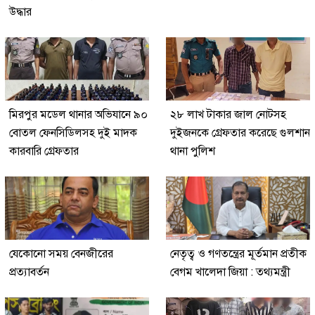
উদ্ধার
মিরপুর মডেল থানার অভিযানে ৯০
২৮ লাখ টাকার জাল নোটসহ
বোতল ফেনসিডিলসহ দুই মাদক
দুইজনকে গ্রেফতার করেছে গুলশান
কারবারি গ্রেফতার
থানা পুলিশ
যেকোনো সময় বেনজীরের
নেতৃত্ব ও গণতন্ত্রের মূর্তমান প্রতীক
প্রত্যাবর্তন
বেগম খালেদা জিয়া : তথ্যমন্ত্রী