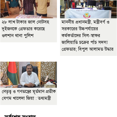
২৮ লাখ টাকার জাল নোটসহ
মাননীয় প্রধানমন্ত্রী, মন্ত্রীবর্গ ও
দুইজনকে গ্রেফতার করেছে
সরকারের উচ্চপর্যায়ের
গুলশান থানা পুলিশ
কর্মকর্তাদের সিল-স্বাক্ষর
জালিয়াতি চক্রের পাঁচ সদস্য
গ্রেফতার; বিপুল আলামত উদ্ধার
নেতৃত্ব ও গণতন্ত্রের মূর্তমান প্রতীক
বেগম খালেদা জিয়া : তথ্যমন্ত্রী