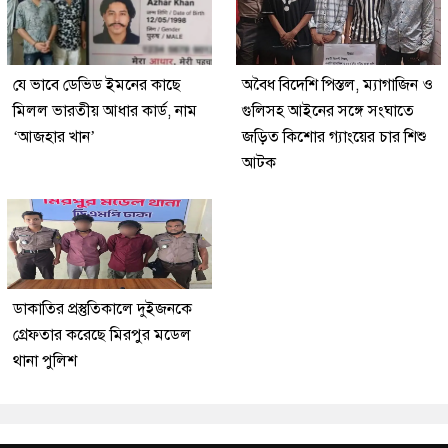
যে ভাবে ডেভিড ইমনের কাছে
অবৈধ বিদেশি পিস্তল, ম্যাগাজিন ও
মিলল ভারতীয় আধার কার্ড, নাম
গুলিসহ আইনের সঙ্গে সংঘাতে
‘আজহার খান’
জড়িত কিশোর গ্যাংয়ের চার শিশু
আটক
ডাকাতির প্রস্তুতিকালে দুইজনকে
গ্রেফতার করেছে মিরপুর মডেল
থানা পুলিশ