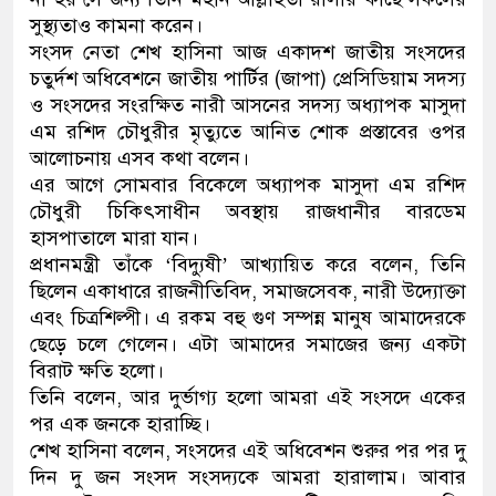
সুস্থ্যতাও কামনা করেন।
ডাকাতির প্রস্তুতিকালে দুইজনকে 
সংসদ নেতা শেখ হাসিনা আজ একাদশ জাতীয় সংসদের
চতুর্দশ অধিবেশনে জাতীয় পার্টির (জাপা) প্রেসিডিয়াম সদস্য
থানা পুলিশ
ও সংসদের সংরক্ষিত নারী আসনের সদস্য অধ্যাপক মাসুদা
এম রশিদ চৌধুরীর মৃত্যুতে আনিত শোক প্রস্তাবের ওপর
আলোচনায় এসব কথা বলেন।
এর আগে সোমবার বিকেলে অধ্যাপক মাসুদা এম রশিদ
চৌধুরী চিকিৎসাধীন অবস্থায় রাজধানীর বারডেম
হাসপাতালে মারা যান।
প্রধানমন্ত্রী তাঁকে ‘বিদ্যুষী’ আখ্যায়িত করে বলেন, তিনি
ছিলেন একাধারে রাজনীতিবিদ, সমাজসেবক, নারী উদ্যোক্তা
এবং চিত্রশিল্পী। এ রকম বহু গুণ সম্পন্ন মানুষ আমাদেরকে
ছেড়ে চলে গেলেন। এটা আমাদের সমাজের জন্য একটা
বিরাট ক্ষতি হলো।
তিনি বলেন, আর দুর্ভাগ্য হলো আমরা এই সংসদে একের
পর এক জনকে হারাচ্ছি।
শেখ হাসিনা বলেন, সংসদের এই অধিবেশন শুরুর পর পর দু
দিন দু জন সংসদ সংসদ্যকে আমরা হারালাম। আবার