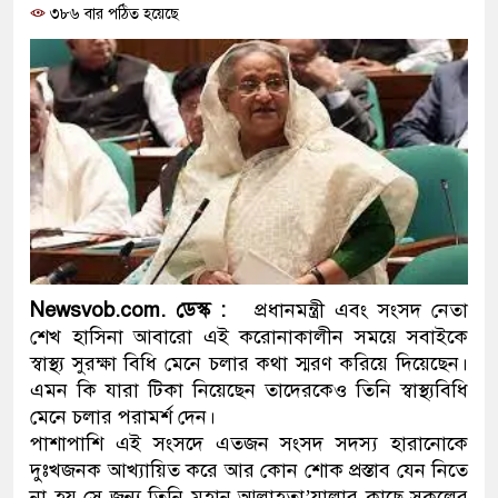
৩৮৬ বার পঠিত হয়েছে
প্রধানমন্ত্রী
মিরপুর মডেল থানার অভিযানে ৯
মাদক কারবারি গ্রেফতার
২৮ লাখ টাকার জাল নোটসহ দুইজন
থানা পুলিশ
যেকোনো সময় বেনজীরের প্রত্যাবর্
নেতৃত্ব ও গণতন্ত্রের মূর্তমান প্রতীক
Newsvob.com. ডেস্ক :
প্রধানমন্ত্রী এবং সংসদ নেতা
শেখ হাসিনা আবারো এই করোনাকালীন সময়ে সবাইকে
যে ভাবে ডেভিড ইমনের কাছে মিলল
স্বাস্থ্য সুরক্ষা বিধি মেনে চলার কথা স্মরণ করিয়ে দিয়েছেন।
এমন কি যারা টিকা নিয়েছেন তাদেরকেও তিনি স্বাস্থ্যবিধি
‘আজহার খান’
মেনে চলার পরামর্শ দেন।
অবৈধ বিদেশি পিস্তল, ম্যাগাজিন 
পাশাপাশি এই সংসদে এতজন সংসদ সদস্য হারানোকে
দুঃখজনক আখ্যায়িত করে আর কোন শোক প্রস্তাব যেন নিতে
জড়িত কিশোর গ্যাংয়ের চার শিশু আটক
না হয় সে জন্য তিনি মহান আল্লাহতা’য়ালার কাছে সকলের