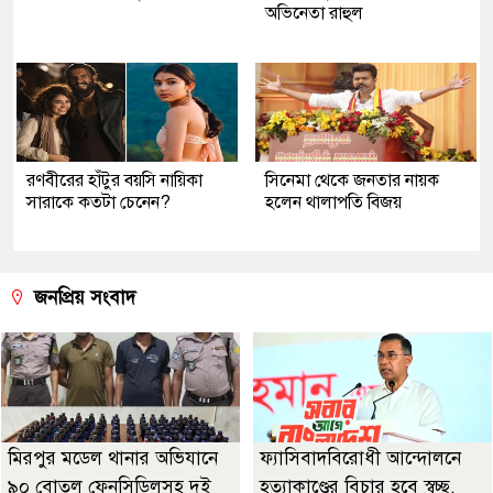
অভিনেতা রাহুল
রণবীরের হাঁটুর বয়সি নায়িকা
সিনেমা থেকে জনতার নায়ক
সারাকে কতটা চেনেন?
হলেন থালাপতি বিজয়
জনপ্রিয় সংবাদ
মিরপুর মডেল থানার অভিযানে
ফ্যাসিবাদবিরোধী আন্দোলনে
৯০ বোতল ফেনসিডিলসহ দুই
হত্যাকাণ্ডের বিচার হবে স্বচ্ছ,