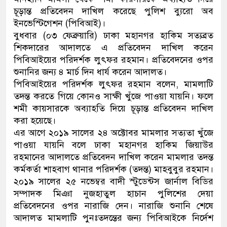
চূড়ান্ত প্রতিবেদন দাখিল করেছে পুলিশ ব্যুরো অব
নেতৃত্ব ও গণতন্ত্রের মূর্তমান প্রতীক ব
ইনভেস্টিগেশন (পিবিআই)।
বুধবার (০৩ ফেব্রুয়ারি) ঢাকা মহানগর হাকিম সত্যব্রত
শিকদারের আদালতে এ প্রতিবেদন দাখিল করেন
পিবিআইয়ের পরিদর্শক লুৎফর রহমান। প্রতিবেদনের ওপর
শুনানির জন্য ৪ মার্চ দিন ধার্য করেন আদালত।
পিবিআইয়ের পরিদর্শক লুৎফর রহমান বলেন, মামলাটি
তদন্ত করতে গিয়ে কোনও সাক্ষী খুঁজে পাওয়া যায়নি। ফলে
শমী কায়সারকে অব্যাহতি দিয়ে চূড়ান্ত প্রতিবেদন দাখিল
করা হয়েছে।
এর আগে ২০১৯ সালের ২৪ অক্টোবর মামলার সত্যতা খুঁজে
পাওয়া যায়নি বলে ঢাকা মহানগর হাকিম জিয়াউর
রহমানের আদালতে প্রতিবেদন দাখিল করেন মামলার তদন্ত
কর্মকর্তা শাহবাগ থানার পরিদর্শক (তদন্ত) মাহবুবুর রহমান।
২০১৯ সালের ২৫ নভেম্বর বাদী স্টুডেন্টস জার্নাল বিডির
সম্পাদক মিঞা নুজহাতুল হাচান পুলিশের দেয়া
প্রতিবেদনের ওপর নারাজি দেন। নারাজি শুনানি শেষে
আদালত মামলাটি পুনঃতদন্তের জন্য পিবিআইকে নির্দেশ