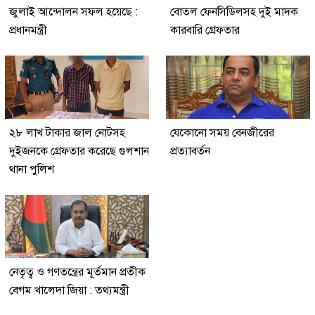
জুলাই আন্দোলন সফল হয়েছে :
বোতল ফেনসিডিলসহ দুই মাদক
প্রধানমন্ত্রী
কারবারি গ্রেফতার
২৮ লাখ টাকার জাল নোটসহ
যেকোনো সময় বেনজীরের
দুইজনকে গ্রেফতার করেছে গুলশান
প্রত্যাবর্তন
থানা পুলিশ
নেতৃত্ব ও গণতন্ত্রের মূর্তমান প্রতীক
বেগম খালেদা জিয়া : তথ্যমন্ত্রী