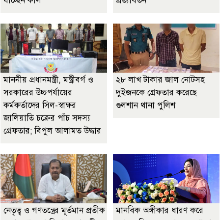
যাচ্ছেন কাল
প্রত্যাবর্তন
মাননীয় প্রধানমন্ত্রী, মন্ত্রীবর্গ ও
২৮ লাখ টাকার জাল নোটসহ
সরকারের উচ্চপর্যায়ের
দুইজনকে গ্রেফতার করেছে
কর্মকর্তাদের সিল-স্বাক্ষর
গুলশান থানা পুলিশ
জালিয়াতি চক্রের পাঁচ সদস্য
গ্রেফতার; বিপুল আলামত উদ্ধার
নেতৃত্ব ও গণতন্ত্রের মূর্তমান প্রতীক
মানবিক অঙ্গীকার ধারণ করে