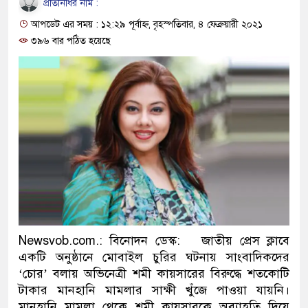
প্রতিনিধির নাম :
ও বিশ্বাসযোগ্য: প্রধানমন্ত্রী
আপডেট এর সময় : ১২:২৯ পূর্বাহ্ন, বৃহস্পতিবার, ৪ ফেব্রুয়ারী ২০২১
মাননীয় প্রধানমন্ত্রী, মন্ত্রীবর্গ ও সরক
৩৯৬ বার পঠিত হয়েছে
সিল-স্বাক্ষর জালিয়াতি চক্রের পাঁচ সদস্য
উদ্ধার
জনগণ পরিবর্তন চেয়েছে বলেই জুল
প্রধানমন্ত্রী
মিরপুর মডেল থানার অভিযানে ৯০ 
মাদক কারবারি গ্রেফতার
Newsvob.com.: বিনোদন ডেস্ক: জাতীয় প্রেস ক্লাবে
২৮ লাখ টাকার জাল নোটসহ দুইজনক
একটি অনুষ্ঠানে মোবাইল চুরির ঘটনায় সাংবাদিকদের
থানা পুলিশ
‘চোর’ বলায় অভিনেত্রী শমী কায়সারের বিরুদ্ধে শতকোটি
টাকার মানহানি মামলার সাক্ষী খুঁজে পাওয়া যায়নি।
যেকোনো সময় বেনজীরের প্রত্যাবর্ত
মানহানি মামলা থেকে শমী কায়সারকে অব্যাহতি দিয়ে