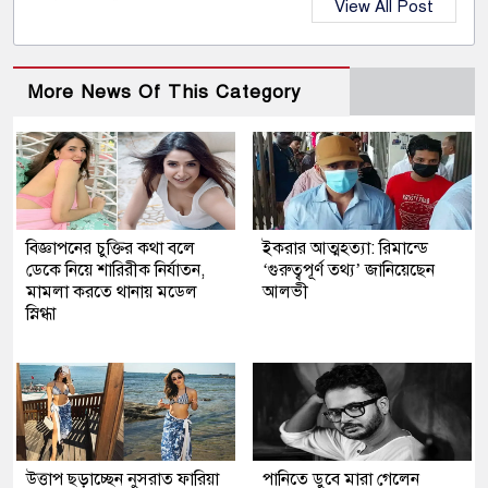
View All Post
More News Of This Category
বিজ্ঞাপনের চুক্তির কথা বলে
ইকরার আত্মহত্যা: রিমান্ডে
ডেকে নিয়ে শারিরীক নির্যাতন,
‘গুরুত্বপূর্ণ তথ্য’ জানিয়েছেন
মামলা করতে থানায় মডেল
আলভী
স্নিগ্ধা
উত্তাপ ছড়াচ্ছেন নুসরাত ফারিয়া
পানিতে ডুবে মারা গেলেন