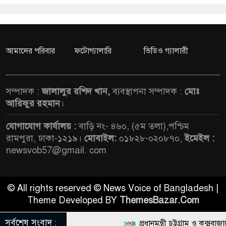
আমাদের পরিবার
ফটোগ্যালারি
ভিডিও গ্যালারী
সম্পাদক :
জালালুর রশিদ খান,
ব্যবস্থাপনা সম্পাদক :
মোঃ
আরিফুর রহমান
।
যোগাযোগ কার্যালয় :
বাড়ি নং- ৪৬০, (৫ম তলা),পশ্চিম
রামপুরা, ঢাকা-১২১৯।
মোবাইল:
০১৮২৮-০২০৮৭০,
ইমেইল :
newsvob57@gmail. com
© All rights reserved © News Voice of Bangladesh |
Theme Developed BY
ThemesBazar.Com
সর্বশেষ সংবাদ :
প্রধানমন্ত্রী চট্টগ্রাম ও কক্সবাজারে 