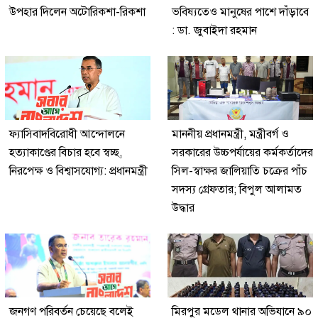
উপহার দিলেন অটোরিকশা-রিকশা
ভবিষ্যতেও মানুষের পাশে দাঁড়াবে
: ডা. জুবাইদা রহমান
ফ্যাসিবাদবিরোধী আন্দোলনে
মাননীয় প্রধানমন্ত্রী, মন্ত্রীবর্গ ও
হত্যাকাণ্ডের বিচার হবে স্বচ্ছ,
সরকারের উচ্চপর্যায়ের কর্মকর্তাদের
নিরপেক্ষ ও বিশ্বাসযোগ্য: প্রধানমন্ত্রী
সিল-স্বাক্ষর জালিয়াতি চক্রের পাঁচ
সদস্য গ্রেফতার; বিপুল আলামত
উদ্ধার
জনগণ পরিবর্তন চেয়েছে বলেই
মিরপুর মডেল থানার অভিযানে ৯০