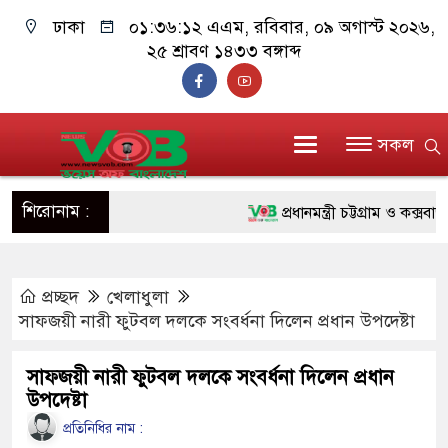
ঢাকা
০১:৩৬:১৩ এএম
, রবিবার, ০৯ অগাস্ট ২০২৬,
২৫ শ্রাবণ ১৪৩৩ বঙ্গাব্দ
সকল
শিরোনাম :
প্রধানমন্ত্রী চট্টগ্রাম ও কক্সবাজারে
জুলাই যোদ্ধাদের পাশে প্রধানমন্ত
প্রচ্ছদ
খেলাধুলা
রিকশা
সাফজয়ী নারী ফুটবল দলকে সংবর্ধনা দিলেন প্রধান উপদেষ্টা
মানবিক অঙ্গীকার ধারণ করে ড্যাব
সাফজয়ী নারী ফুটবল দলকে সংবর্ধনা দিলেন প্রধান
দাঁড়াবে : ডা. জুবাইদা রহমান
উপদেষ্টা
ফ্যাসিবাদবিরোধী আন্দোলনে হত্যাকা
প্রতিনিধির নাম :