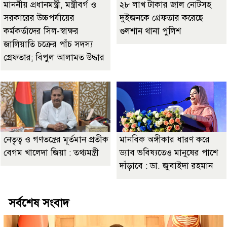
মাননীয় প্রধানমন্ত্রী, মন্ত্রীবর্গ ও
২৮ লাখ টাকার জাল নোটসহ
সরকারের উচ্চপর্যায়ের
দুইজনকে গ্রেফতার করেছে
কর্মকর্তাদের সিল-স্বাক্ষর
গুলশান থানা পুলিশ
জালিয়াতি চক্রের পাঁচ সদস্য
গ্রেফতার; বিপুল আলামত উদ্ধার
নেতৃত্ব ও গণতন্ত্রের মূর্তমান প্রতীক
মানবিক অঙ্গীকার ধারণ করে
বেগম খালেদা জিয়া : তথ্যমন্ত্রী
ড্যাব ভবিষ্যতেও মানুষের পাশে
দাঁড়াবে : ডা. জুবাইদা রহমান
সর্বশেষ সংবাদ