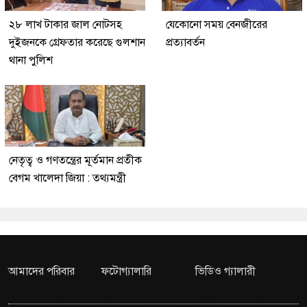
২৮ লাখ টাকার জাল নোটসহ
যেকোনো সময় বেনজীরের
দুইজনকে গ্রেফতার করেছে গুলশান
প্রত্যাবর্তন
থানা পুলিশ
নেতৃত্ব ও গণতন্ত্রের মূর্তমান প্রতীক
বেগম খালেদা জিয়া : তথ্যমন্ত্রী
আমাদের পরিবার
ফটোগ্যালারি
ভিডিও গ্যালারী