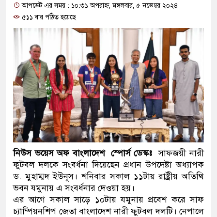
আপডেট এর সময় : ১০:৩১ অপরাহ্ন, মঙ্গলবার, ৫ নভেম্বর ২০২৪
ও বিশ্বাসযোগ্য: প্রধানমন্ত্রী
৫১১ বার পঠিত হয়েছে
মাননীয় প্রধানমন্ত্রী, মন্ত্রীবর্গ ও 
সিল-স্বাক্ষর জালিয়াতি চক্রের পাঁচ সদ
উদ্ধার
জনগণ পরিবর্তন চেয়েছে বলেই জ
প্রধানমন্ত্রী
মিরপুর মডেল থানার অভিযানে 
মাদক কারবারি গ্রেফতার
নিউস ভয়েস অফ বাংলাদেশ স্পোর্স ডেস্কঃ
সাফজয়ী নারী
ফুটবল দলকে সংবর্ধনা দিয়েছেন প্রধান উপদেষ্টা অধ্যাপক
২৮ লাখ টাকার জাল নোটসহ দুইজ
ড. মুহাম্মদ ইউনূস। শনিবার সকাল ১১টায় রাষ্ট্রীয় অতিথি
ভবন যমুনায় এ সংবর্ধনার দেওয়া হয়।
থানা পুলিশ
এর আগে সকাল সাড়ে ১০টায় যমুনায় প্রবেশ করে সাফ
চ্যাম্পিয়নশিপ জেতা বাংলাদেশ নারী ফুটবল দলটি। নেপালে
যেকোনো সময় বেনজীরের প্রত্যাবর