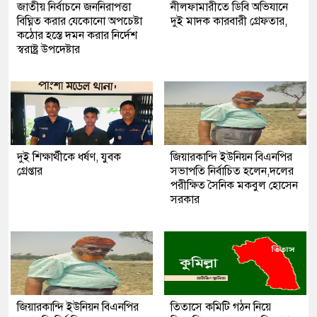
জাতীয় নির্বাচনে জননিরাপত্তা
নীলফামারীতে ডিবি অভিযানে
বিঘ্নিত করার যেকোনো অপচেষ্টা
দুই মাদক কারবারী গ্রেফতার,
কঠোর হস্তে দমন করার নির্দেশ
স্বরাষ্ট্র উপদেষ্টার
দুই শিক্ষার্থীকে ধর্ষণ, যুবক
জিয়ারকান্দি ইউনিয়ন বিএনপির
গ্রেপ্তার
সভাপতি নির্বাচিত হলেন,দলের
পরীক্ষিত সৈনিক মকবুল হোসেন
সরকার
জিয়ারকান্দি ইউনিয়ন বিএনপির
তিতাসে কমিটি গঠন নিয়ে