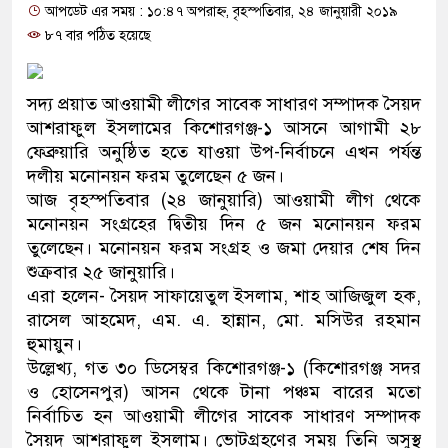
আপডেট এর সময় : ১০:৪৭ অপরাহ্ন, বৃহস্পতিবার, ২৪ জানুয়ারী ২০১৯
প্রধানমন্ত্রী
৮৭ বার পঠিত হয়েছে
মিরপুর মডেল থানার অভিযানে
মাদক কারবারি গ্রেফতার
সদ্য প্রয়াত আওয়ামী লীগের সাবেক সাধারণ সম্পাদক সৈয়দ
আশরাফুল ইসলামের কিশোরগঞ্জ-১ আসনে আগামী ২৮
২৮ লাখ টাকার জাল নোটসহ দুই
ফেব্রুয়ারি অনুষ্ঠিত হতে যাওয়া উপ-নির্বাচনে এখন পর্যন্ত
দলীয় মনোনয়ন ফরম তুলেছেন ৫ জন।
থানা পুলিশ
আজ বৃহস্পতিবার (২৪ জানুয়ারি) আওয়ামী লীগ থেকে
মনোনয়ন সংগ্রহের দ্বিতীয় দিন ৫ জন মনোনয়ন ফরম
যেকোনো সময় বেনজীরের প্রত্যা
তুলেছেন। মনোনয়ন ফরম সংগ্রহ ও জমা দেয়ার শেষ দিন
নেতৃত্ব ও গণতন্ত্রের মূর্তমান প্র
শুক্রবার ২৫ জানুয়ারি।
এরা হলেন- সৈয়দ সাফায়েতুল ইসলাম, শাহ আজিজুল হক,
যে ভাবে ডেভিড ইমনের কাছে ম
রাসেল আহমেদ, এম. এ. হান্নান, মো. মসিউর রহমান
হুমায়ুন।
‘আজহার খান’
উল্লেখ্য, গত ৩০ ডিসেম্বর কিশোরগঞ্জ-১ (কিশোরগঞ্জ সদর
ও হোসেনপুর) আসন থেকে টানা পঞ্চম বারের মতো
অবৈধ বিদেশি পিস্তল, ম্যাগাজি
নির্বাচিত হন আওয়ামী লীগের সাবেক সাধারণ সম্পাদক
জড়িত কিশোর গ্যাংয়ের চার শিশু আট
সৈয়দ আশরাফুল ইসলাম। ভোটগ্রহণের সময় তিনি অসুস্থ