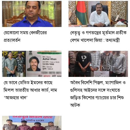
যেকোনো সময় বেনজীরের
নেতৃত্ব ও গণতন্ত্রের মূর্তমান প্রতীক
প্রত্যাবর্তন
বেগম খালেদা জিয়া : তথ্যমন্ত্রী
যে ভাবে ডেভিড ইমনের কাছে
অবৈধ বিদেশি পিস্তল, ম্যাগাজিন ও
মিলল ভারতীয় আধার কার্ড, নাম
গুলিসহ আইনের সঙ্গে সংঘাতে
‘আজহার খান’
জড়িত কিশোর গ্যাংয়ের চার শিশু
আটক