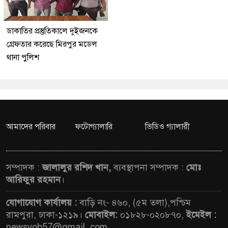
ডাকাতির প্রস্তুতিকালে দুইজনকে
গ্রেফতার করেছে মিরপুর মডেল
থানা পুলিশ
আমাদের পরিবার
ফটোগ্যালারি
ভিডিও গ্যালারী
সম্পাদক :
জালালুর রশিদ খান,
ব্যবস্থাপনা সম্পাদক :
মোঃ
আরিফুর রহমান
।
যোগাযোগ কার্যালয় :
বাড়ি নং- ৪৬০, (৫ম তলা),পশ্চিম
রামপুরা, ঢাকা-১২১৯।
মোবাইল:
০১৮২৮-০২০৮৭০,
ইমেইল :
newsvob57@gmail. com