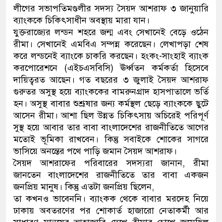
লীগের সভাপতিমণ্ডলীর সদস্য সৈয়দ আশরাফ ৩ জানুয়ারি
নেতৃত্ব ও গণতন্ত্রের মূর্তমান প্রতীক বেগম
ব্যাংককে চিকিৎসাধীন অবস্থায় মারা যান।
যুক্তরাজ্যের লন্ডন শহরে জন্ম এবং সেখানেই বেড়ে ওঠেন
রীমা। সেখানেই এমবিএ সম্পন্ন করেছেন। লেখাপড়া শেষ
করে লন্ডনেই ব্যাংকে চাকরি করছেন। হংকং-সাংহাই ব্যাংক
করপোরেশনে (এইচএসবিসি) ঊর্ধ্বতন কর্মকর্তা হিসেবে
দায়িত্বরত আছেন। গত বছরের ৩ জুলাই সৈয়দ আশরাফ
গুরুতর অসুস্থ হয়ে ব্যাংককের বামরুনগ্রাদ হাসপাতালে ভর্তি
হন। অসুস্থ বাবার শুশ্রূষার জন্য কর্মস্থল ছেড়ে ব্যাংককে ছুটে
আসেন রীমা। আশা ছিল উন্নত চিকিৎসায় অচিরেই পরিপূর্ণ
সুস্থ হয়ে আবার তার বাবা বাংলাদেশের রাজনীতিতে আগের
মতোই ভূমিকা রাখবেন। কিন্তু সবাইকে শোকের সাগরে
ভাসিয়ে অনন্তের পথে পাড়ি জমান সৈয়দ আশরাফ।
সৈয়দ আশরাফের পরিবারের সদস্যরা জানান, রীমা
জানতেন বাংলাদেশের রাজনীতিতে তার বাবা একজন
জনপ্রিয় মানুষ। কিন্তু এতটা জনপ্রিয় ছিলেন,
তা কখনও ভাবেননি। ব্যাংকক থেকে বাবার মরদেহ নিয়ে
ঢাকায় অবতরণের পর শোকার্ত হাজারো নেতাকর্মী আর