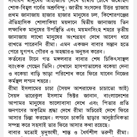
সাধারণ মানুষের আহাজারি দেখে রীমার চোখে জমেছিল
শোক-বিহ্বল গর্বের অশ্রুবিন্দু। জাতীয় সংসদের উত্তর প্লাজায়
প্রথম জানাজায় হাজার হাজার মানুষের ঢল, কিশোরগঞ্জের
ঐতিহাসিক শোলাকিয়া ময়দানে দ্বিতীয় জানাজায় তিন
লক্ষাধিক মানুষের উপস্থিতি এবং ময়মনসিংহ শহরে তৃতীয়
জানাজায় লাখো মানুষের অংশগ্রহণ দেখে আবেগ ধরে
রাখতে পারেননি রীমা। এমন একজন বাবার সন্তান হতে
পেরে যুগপৎ গৌরব ও অহঙ্কারও অনুভব করেন।
কর্তব্যের টানে গত মঙ্গলবার বাবার শেষ চিকিৎসাস্থল
ব্যাংকক গেছেন তিনি। সেখানে হাসপাতালের বকেয়া দেনা
ও বকেয়া বাড়ি ভাড়া পরিশোধ করে ফিরে যাবেন নিজের
কর্মস্থল লন্ডন শহরে।
রীমা ইসলামের চাচা (সৈয়দ আশরাফের চাচাতো ভাই)
সৈয়দ তারেকুল ইসলাম ভিক্টর জানান, বাংলাদেশের
আপামর মানুষের ভালোবাসা দেখে এবং পিতার প্রতি
জনগণের অকৃত্রিম শ্রদ্ধা দেখে রীমা অচিরেই দেশে ফিরে
আসার চিন্তা করছেন। লন্ডনে চাকরি ছাড়ার আনুষ্ঠানিকতা
সম্পন্ন করে সহসাই তার ফিরে আসার কথা রয়েছে।
বাবার মতোই মৃদুভাষী, শান্ত ও ধৈর্যশীল তরুণী রীমা।