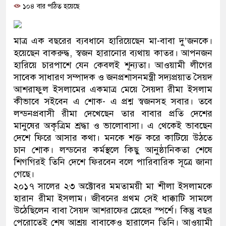
১০৪ বার পঠিত হয়েছে
ও বিশ্বাসযোগ্য: প্রধানমন্ত্রী
মাননীয় প্রধানমন্ত্রী, মন্ত্রীবর্গ ও সরকারে
মাত্র এক বছরের ব্যবধানে হারিয়েছেন মা-বাবা দু’জনকে।
সিল-স্বাক্ষর জালিয়াতি চক্রের পাঁচ সদস্য গ
হয়েছেন বাকরুদ্ধ, স্বজন হারানোর ব্যথায় কাতর। আপনজন
হারিয়ে চারপাশে যেন কেবলই শূন্যতা। আওয়ামী লীগের
উদ্ধার
সাবেক সাধারণ সম্পাদক ও জনপ্রশাসনমন্ত্রী সদ্যপ্রয়াত সৈয়দ
আশরাফুল ইসলামের একমাত্র মেয়ে সৈয়দা রীমা ইসলাম
জনগণ পরিবর্তন চেয়েছে বলেই জুলাই 
কীভাবে সইবেন এ শোক- এ প্রশ্ন স্বজনসহ সবার। তবে
লন্ডনপ্রবাসী রীমা দেখেছেন তার বাবার প্রতি দেশের
প্রধানমন্ত্রী
মানুষের অকৃত্রিম শ্রদ্ধা ও ভালোবাসা। এ থেকেই ভাবছেন
মিরপুর মডেল থানার অভিযানে ৯০ বো
দেশে ফিরে আসার কথা। মনকে শক্ত করে কাটিয়ে উঠতে
চান শোক। লন্ডনের কর্মস্থলে কিছু আনুষ্ঠানিকতা শেষে
মাদক কারবারি গ্রেফতার
শিগগিরই তিনি দেশে ফিরবেন বলে পারিবারিক সূত্রে জানা
গেছে।
২৮ লাখ টাকার জাল নোটসহ দুইজনকে গ
২০১৭ সালের ২৩ অক্টোবর মমতাময়ী মা শীলা ইসলামকে
হারান রীমা ইসলাম। জীবনের প্রথম সেই ধাক্কাটি সামলে
থানা পুলিশ
উঠেছিলেন বাবা সৈয়দ আশরাফের স্নেহের স্পর্শে। কিন্তু বছর
যেকোনো সময় বেনজীরের প্রত্যাবর্তন
পেরোতেই শেষ আশ্রয় বাবাকেও হারালেন তিনি। আওয়ামী