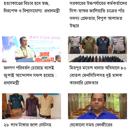
হত্যাকাণ্ডের বিচার হবে স্বচ্ছ,
সরকারের উচ্চপর্যায়ের কর্মকর্তাদের
নিরপেক্ষ ও বিশ্বাসযোগ্য: প্রধানমন্ত্রী
সিল-স্বাক্ষর জালিয়াতি চক্রের পাঁচ
সদস্য গ্রেফতার; বিপুল আলামত
উদ্ধার
জনগণ পরিবর্তন চেয়েছে বলেই
মিরপুর মডেল থানার অভিযানে ৯০
জুলাই আন্দোলন সফল হয়েছে :
বোতল ফেনসিডিলসহ দুই মাদক
প্রধানমন্ত্রী
কারবারি গ্রেফতার
২৮ লাখ টাকার জাল নোটসহ
যেকোনো সময় বেনজীরের