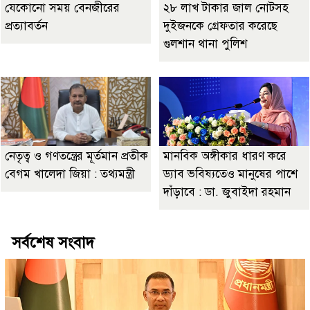
যেকোনো সময় বেনজীরের
২৮ লাখ টাকার জাল নোটসহ
প্রত্যাবর্তন
দুইজনকে গ্রেফতার করেছে
গুলশান থানা পুলিশ
নেতৃত্ব ও গণতন্ত্রের মূর্তমান প্রতীক
মানবিক অঙ্গীকার ধারণ করে
বেগম খালেদা জিয়া : তথ্যমন্ত্রী
ড্যাব ভবিষ্যতেও মানুষের পাশে
দাঁড়াবে : ডা. জুবাইদা রহমান
সর্বশেষ সংবাদ