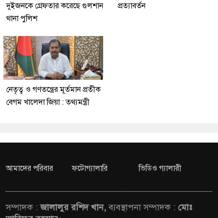
দুইজনকে গ্রেফতার করেছে গুলশান
প্রত্যাবর্তন
থানা পুলিশ
নেতৃত্ব ও গণতন্ত্রের মূর্তমান প্রতীক
বেগম খালেদা জিয়া : তথ্যমন্ত্রী
আমাদের পরিবার
ফটোগ্যালারি
ভিডিও গ্যালারী
সম্পাদক :
জালালুর রশিদ খান,
ব্যবস্থাপনা সম্পাদক :
মোঃ