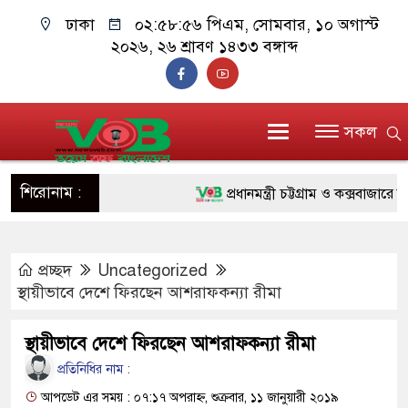
ঢাকা
০২:৫৮:৫৭ পিএম
, সোমবার, ১০ অগাস্ট
২০২৬, ২৬ শ্রাবণ ১৪৩৩ বঙ্গাব্দ
সকল
শিরোনাম :
প্রধানমন্ত্রী চট্টগ্রাম ও কক্সবাজারে যাচ্ছ
জুলাই যোদ্ধাদের পাশে প্রধানমন্ত্রী, 
প্রচ্ছদ
Uncategorized
রিকশা
স্থায়ীভাবে দেশে ফিরছেন আশরাফকন্যা রীমা
মানবিক অঙ্গীকার ধারণ করে ড্যাব ভবিষ
স্থায়ীভাবে দেশে ফিরছেন আশরাফকন্যা রীমা
দাঁড়াবে : ডা. জুবাইদা রহমান
প্রতিনিধির নাম :
ফ্যাসিবাদবিরোধী আন্দোলনে হত্যাকাণ্ডের 
আপডেট এর সময় : ০৭:১৭ অপরাহ্ন, শুক্রবার, ১১ জানুয়ারী ২০১৯