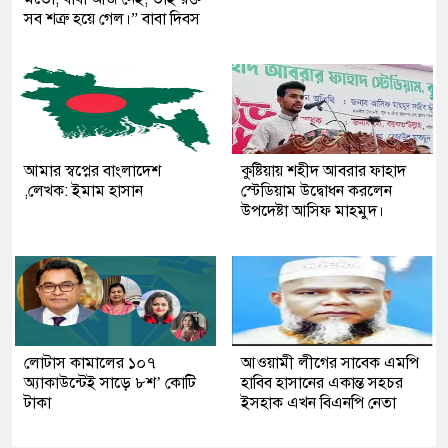
সব শত্রু হয়ে গেল।” বাবা দিবস
আমার স্বপ্নের বাংলাদেশ
কুষ্টিয়ায় শহীদ আবরার ফাহাদ
,লেখক: ইমাম হাসান
স্টেডিয়াম উদ্বোধন করলেন
উপদেষ্টা আসিফ মাহমুদ।
লোটাস কামালের ১০৭
আওয়ামী লীগের সাবেক এমপি
অ্যাকাউন্টেই সাড়ে ৮শ’ কোটি
হাবিব হাসানের একান্ত সহচর
টাকা
ইসহাক এখন বিএনপি নেতা