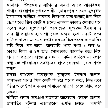
জানাযায়, উপজেলার সাঁথিয়ার জনতা ব্যাংক আতাইকুলা
নেতৃত্ব ও গণতন্ত্রের মূর্তমান প্রতী
শাখার ব্যবস্থাপক পৌরসভাধীন চোমরপুর গ্রামের মুন্জুরুল
ইসলামের বাড়িতে রোববার দিবাগত রাত আড়াই টার দিকে
রান্না ঘরের গ্রিল কেটে ৭ জনের একদল ডাকাত শোবার ঘরে
প্রবেশ করে। মুখোশধারী ডাকাতেরা মুন্জুরুল ইসলাম ও
তার স্ত্রী-কন্যাকে হাত পা বেঁধে অস্ত্রের মুখে একটি কক্ষে
আটকে রাখে। এ সময় হত্যার ভয় দেখিয়ে ঘরের আলমারির
চাবি নিয়ে নেয় তারা। আলমারি থেকে নগদ ১ লক্ষ ৪০
হাজার টাকা ও ১৭ ভরি স্বনালংকার ডাকাতি করে নিয়ে
যায়। ডাকাতেরা যাওয়ার সময় এ ঘটনা কাউকে না বলার
জন্য ওই পরিবারের সদস্যদের হাতে কোরআন রেখে শপথ
করান।
জনতা ব্যাংকের ব্যবস্থাপক মুন্জুরুল ইসলাম জানান,
ডাকাতরা ঘরের গ্রিল কেটে ভিতরে প্রবেশ করে, কিছু বুঝে
উঠার আগেই ডাকাত দল আমাদের হাত পা বেঁধে জিম্মি করে
ফেলে।
সাঁথিয়া থানার ভারপ্রাপ্ত কর্মকর্তা আনোয়ার হোসেন জানান,
ডাকাতির ঘটনায় এজাহারের প্রস্তুতি চলছে। আসামী