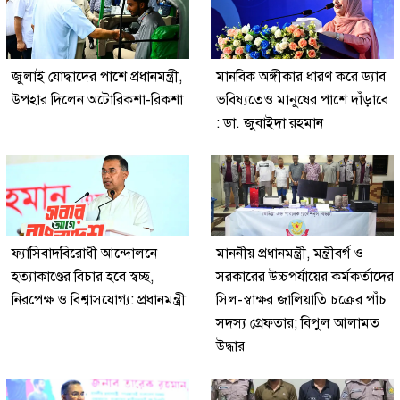
জুলাই যোদ্ধাদের পাশে প্রধানমন্ত্রী,
মানবিক অঙ্গীকার ধারণ করে ড্যাব
উপহার দিলেন অটোরিকশা-রিকশা
ভবিষ্যতেও মানুষের পাশে দাঁড়াবে
: ডা. জুবাইদা রহমান
ফ্যাসিবাদবিরোধী আন্দোলনে
মাননীয় প্রধানমন্ত্রী, মন্ত্রীবর্গ ও
হত্যাকাণ্ডের বিচার হবে স্বচ্ছ,
সরকারের উচ্চপর্যায়ের কর্মকর্তাদের
নিরপেক্ষ ও বিশ্বাসযোগ্য: প্রধানমন্ত্রী
সিল-স্বাক্ষর জালিয়াতি চক্রের পাঁচ
সদস্য গ্রেফতার; বিপুল আলামত
উদ্ধার