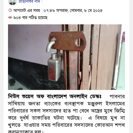
প্রতিনিধির নাম :
ও বিশ্বাসযোগ্য: প্রধানমন্ত্রী
আপডেট এর সময় : ০৭:৪৬ অপরাহ্ন, সোমবার, ৬ মে ২০২৪
মাননীয় প্রধানমন্ত্রী, মন্ত্রীবর্গ ও 
৬০৪ বার পঠিত হয়েছে
সিল-স্বাক্ষর জালিয়াতি চক্রের পাঁচ সদ
উদ্ধার
জনগণ পরিবর্তন চেয়েছে বলেই জ
প্রধানমন্ত্রী
মিরপুর মডেল থানার অভিযানে 
মাদক কারবারি গ্রেফতার
নিউস ভয়েস অফ বাংলাদেশ অনলাইন ডেস্কঃ
পাবনার
সাঁথিয়ায় জনতা ব্যাংকের ব্যবস্থাপক মঞ্জুরুল ইসলামের
২৮ লাখ টাকার জাল নোটসহ দুইজ
পরিবারের সকল সদস্যদের হাত পা বেধে অস্ত্রের মুখে জিম্মি
থানা পুলিশ
করে দুর্ধর্ষ ডাকাতির ঘটনা ঘটেছে। এ বিষয়ে মুখ না
খুলতে যাওয়ার সময় পরিবারের সদস্যদের কোরআন শপথ
যেকোনো সময় বেনজীরের প্রত্যাবর
করানডাকাত দল।