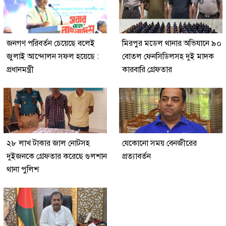
জনগণ পরিবর্তন চেয়েছে বলেই
মিরপুর মডেল থানার অভিযানে ৯০
জুলাই আন্দোলন সফল হয়েছে :
বোতল ফেনসিডিলসহ দুই মাদক
প্রধানমন্ত্রী
কারবারি গ্রেফতার
২৮ লাখ টাকার জাল নোটসহ
যেকোনো সময় বেনজীরের
দুইজনকে গ্রেফতার করেছে গুলশান
প্রত্যাবর্তন
থানা পুলিশ