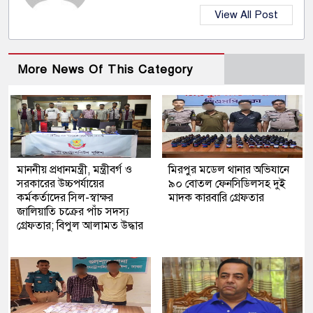
View All Post
More News Of This Category
মাননীয় প্রধানমন্ত্রী, মন্ত্রীবর্গ ও
মিরপুর মডেল থানার অভিযানে
সরকারের উচ্চপর্যায়ের
৯০ বোতল ফেনসিডিলসহ দুই
কর্মকর্তাদের সিল-স্বাক্ষর
মাদক কারবারি গ্রেফতার
জালিয়াতি চক্রের পাঁচ সদস্য
গ্রেফতার; বিপুল আলামত উদ্ধার