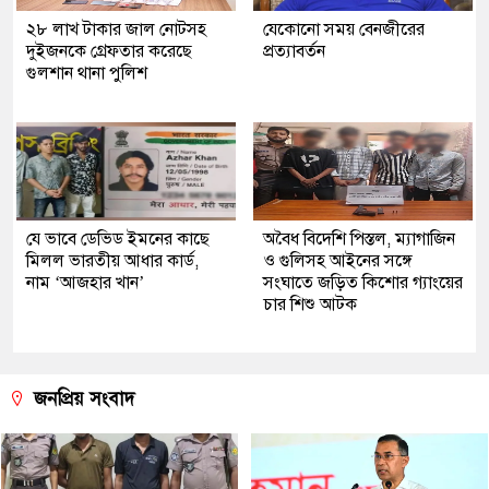
২৮ লাখ টাকার জাল নোটসহ
যেকোনো সময় বেনজীরের
দুইজনকে গ্রেফতার করেছে
প্রত্যাবর্তন
গুলশান থানা পুলিশ
যে ভাবে ডেভিড ইমনের কাছে
অবৈধ বিদেশি পিস্তল, ম্যাগাজিন
মিলল ভারতীয় আধার কার্ড,
ও গুলিসহ আইনের সঙ্গে
নাম ‘আজহার খান’
সংঘাতে জড়িত কিশোর গ্যাংয়ের
চার শিশু আটক
জনপ্রিয় সংবাদ