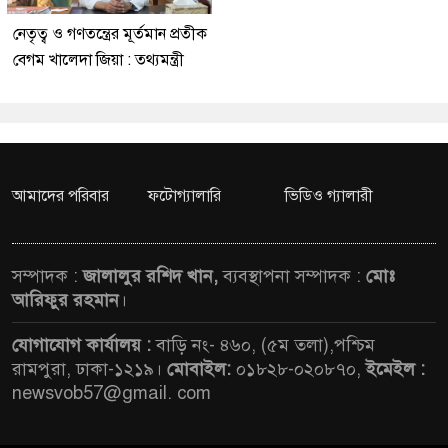
নেতৃত্ব ও গণতন্ত্রের মূর্তমান প্রতীক
বেগম খালেদা জিয়া : তথ্যমন্ত্রী
আমাদের পরিবার
ফটোগ্যালারি
ভিডিও গ্যালারী
সম্পাদক :
জালালুর রশিদ খান,
ব্যবস্থাপনা সম্পাদক :
মোঃ
আরিফুর রহমান
।
যোগাযোগ কার্যালয় :
বাড়ি নং- ৪৬০, (৫ম তলা),পশ্চিম
রামপুরা, ঢাকা-১২১৯।
মোবাইল:
০১৮২৮-০২০৮৭০,
ইমেইল :
newsvob57@gmail. com