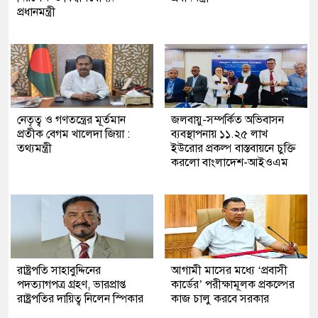
প্রধানমন্ত্রী
নেতৃত্ব ও গণতন্ত্রের মূর্তমান
জলবায়ু-সম্পর্কিত অভিবাসন
প্রতীক বেগম খালেদা জিয়া :
ব্যবস্থাপনায় ১১.২৫ লাখ
তথ্যমন্ত্রী
ইউরোর প্রকল্প বাস্তবায়নে চুক্তি
করলো বাংলাদেশ-আইওএম
রাষ্ট্রপতি সাহাবুদ্দিনের
আগামী মাসের মধ্যে ‘প্রবাসী
পদত্যাগপত্র গ্রহণ, ভারপ্রাপ্ত
কার্ডের’ পরীক্ষামূলক প্রকল্পের
রাষ্ট্রপতির দায়িত্ব নিলেন স্পিকার
কাজ চালু করবে সরকার