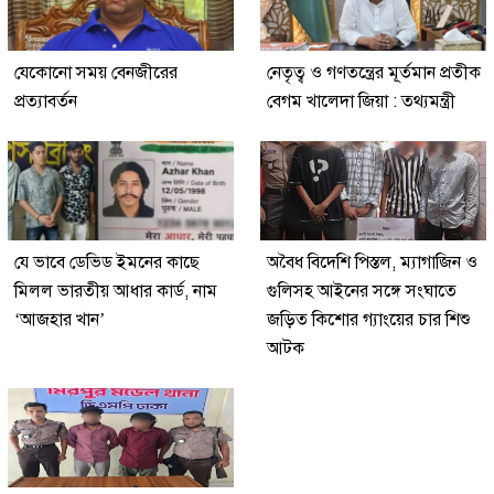
যেকোনো সময় বেনজীরের
নেতৃত্ব ও গণতন্ত্রের মূর্তমান প্রতীক
প্রত্যাবর্তন
বেগম খালেদা জিয়া : তথ্যমন্ত্রী
যে ভাবে ডেভিড ইমনের কাছে
অবৈধ বিদেশি পিস্তল, ম্যাগাজিন ও
মিলল ভারতীয় আধার কার্ড, নাম
গুলিসহ আইনের সঙ্গে সংঘাতে
‘আজহার খান’
জড়িত কিশোর গ্যাংয়ের চার শিশু
আটক