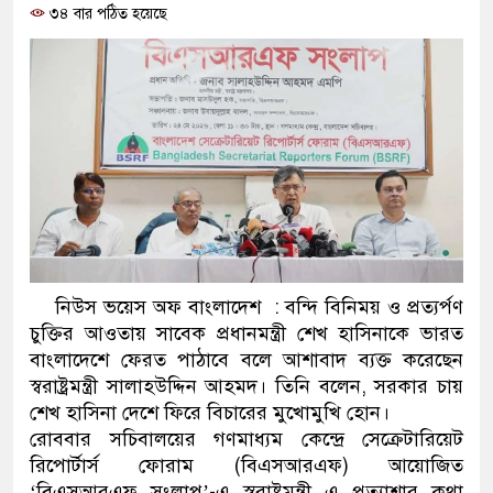
৩৪ বার পঠিত হয়েছে
প্রধানমন্ত্রী
মিরপুর মডেল থানার অভিযানে
মাদক কারবারি গ্রেফতার
২৮ লাখ টাকার জাল নোটসহ দুই
থানা পুলিশ
যেকোনো সময় বেনজীরের প্রত্যাব
নেতৃত্ব ও গণতন্ত্রের মূর্তমান প্র
নিউস ভয়েস অফ বাংলাদেশ : বন্দি বিনিময় ও প্রত্যর্পণ
চুক্তির আওতায় সাবেক প্রধানমন্ত্রী শেখ হাসিনাকে ভারত
যে ভাবে ডেভিড ইমনের কাছে ম
বাংলাদেশে ফেরত পাঠাবে বলে আশাবাদ ব্যক্ত করেছেন
স্বরাষ্ট্রমন্ত্রী সালাহউদ্দিন আহমদ। তিনি বলেন, সরকার চায়
‘আজহার খান’
শেখ হাসিনা দেশে ফিরে বিচারের মুখোমুখি হোন।
অবৈধ বিদেশি পিস্তল, ম্যাগাজি
রোববার সচিবালয়ের গণমাধ্যম কেন্দ্রে সেক্রেটারিয়েট
রিপোর্টার্স ফোরাম (বিএসআরএফ) আয়োজিত
জড়িত কিশোর গ্যাংয়ের চার শিশু আট
‘বিএসআরএফ সংলাপ’-এ স্বরাষ্ট্রমন্ত্রী এ প্রত্যাশার কথা