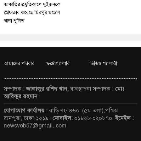
ডাকাতির প্রস্তুতিকালে দুইজনকে
গ্রেফতার করেছে মিরপুর মডেল
থানা পুলিশ
আমাদের পরিবার
ফটোগ্যালারি
ভিডিও গ্যালারী
সম্পাদক :
জালালুর রশিদ খান,
ব্যবস্থাপনা সম্পাদক :
মোঃ
আরিফুর রহমান
।
যোগাযোগ কার্যালয় :
বাড়ি নং- ৪৬০, (৫ম তলা),পশ্চিম
রামপুরা, ঢাকা-১২১৯।
মোবাইল:
০১৮২৮-০২০৮৭০,
ইমেইল :
newsvob57@gmail. com