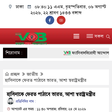
ঢাকা
০৮:৪০:১২ এএম
, বৃহস্পতিবার, ০৬ অগাস্ট
২০২৬, ২২ শ্রাবণ ১৪৩৩ বঙ্গাব্দ
সকল
শিরোনাম :
ফ্যাসিবাদবিরোধী আন্দোলনে হত্যাক
ও বিশ্বাসযোগ্য: প্রধানমন্ত্রী
প্রচ্ছদ
জাতীয়
মাননীয় প্রধানমন্ত্রী, মন্ত্রীবর্গ 
হাসিনাকে ফেরত পাঠাবে ভারত, আশা স্বরাষ্ট্রমন্ত্রীর
সিল-স্বাক্ষর জালিয়াতি চক্রের পাঁচ 
হাসিনাকে ফেরত পাঠাবে ভারত, আশা স্বরাষ্ট্রমন্ত্রীর
উদ্ধার
প্রতিনিধির নাম :
জনগণ পরিবর্তন চেয়েছে বলেই 
আপডেট এর সময় : ১১:৩০ অপরাহ্ন, রবিবার, ২৪ মে ২০২৬