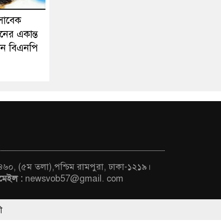
সাবেক
নের একান্ত
ন বিএনপি
 ৪৬০, (৫ম তলা),পশ্চিম রামপুরা, ঢাকা-১২১৯।
মেইল :
newsvob57@gmail. com
ThemesBazar.Com