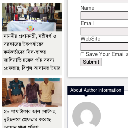
Name
Email
মাননীয় প্রধানমন্ত্রী, মন্ত্রীবর্গ ও
WebSite
সরকারের উচ্চপর্যায়ের
কর্মকর্তাদের সিল-স্বাক্ষর
Save Your Email a
জালিয়াতি চক্রের পাঁচ সদস্য
গ্রেফতার; বিপুল আলামত উদ্ধার
About Author Information
২৮ লাখ টাকার জাল নোটসহ
দুইজনকে গ্রেফতার করেছে
গুলশান থানা পুলিশ