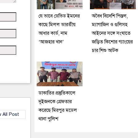
যে ভাবে ডেভিড ইমনের
অবৈধ বিদেশি পিস্তল,
কাছে মিলল ভারতীয়
ম্যাগাজিন ও গুলিসহ
আধার কার্ড, নাম
আইনের সঙ্গে সংঘাতে
‘আজহার খান’
জড়িত কিশোর গ্যাংয়ের
চার শিশু আটক
ডাকাতির প্রস্তুতিকালে
দুইজনকে গ্রেফতার
করেছে মিরপুর মডেল
 All Post
থানা পুলিশ