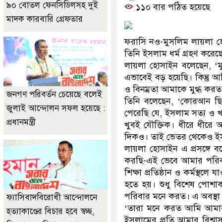
৯০ বোতল ফেনসিডিলসহ দুই
ডাকাতির প্রস্তুত
১১০ বার পঠিত হয়েছে
মাদক কারবারি গ্রেফতার
ফরাসি নও-মুসলিম লায়লা হো
তিনি ইসলাম ধর্ম গ্রহণ করেছ
লায়লা হোসাইন বলেছেন, ‘মু
এভাবেই বড় হয়েছি। কিন্তু আ
ও বিনম্রতা আমাকে মুগ্ধ করত
জনগণ পরিবর্তন চেয়েছে বলেই
তিনি বলেছেন, ‘কোরআন ছিল 
জুলাই আন্দোলন সফল হয়েছে :
পেরেছি যে, ইসলাম সত্য ও খা
প্রধানমন্ত্রী
খুবই যৌক্তিক। ধীরে ধীরে আ
দিকও। তাই ভেতর থেকেও ইস
লায়লা হোসাইন এ প্রসঙ্গে 
করছি-এই ভেবে আমার পরিবার উ
শিক্ষা প্রতিষ্ঠান ও কর্মস্
হতে হয়। শুধু বিশেষ পোশ
পরিবার মনে করত। এ অবস্থা 
ফ্যাসিবাদবিরোধী আন্দোলনে
‘তারা মনে করত আমি আমার
হত্যাকাণ্ডের বিচার হবে স্বচ্ছ,
ইসলামের প্রতি আমার বিশ্ব