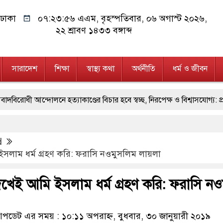
ঢাকা
০৭:২৩:৫৭ এএম
, বৃহস্পতিবার, ০৬ অগাস্ট ২০২৬,
২২ শ্রাবণ ১৪৩৩ বঙ্গাব্দ
সারাদেশ
শিক্ষা
স্বাস্থ্য কথা
অর্থনীতি
ধর্ম ও জীবন
্দোলনে হত্যাকাণ্ডের বিচার হবে স্বচ্ছ, নিরপেক্ষ ও বিশ্বাসযোগ্য: প্রধানমন্ত্রী
রী, মন্ত্রীবর্গ ও সরকারের উচ্চপর্যায়ের কর্মকর্তাদের সিল-স্বাক্ষর জালিয়াতি চক্র
d
য়েছে বলেই জুলাই আন্দোলন সফল হয়েছে : প্রধানমন্ত্রী
মিরপুর মডেল
 ইসলাম ধর্ম গ্রহণ করি: ফরাসি নওমুসলিম লায়লা
াল নোটসহ দুইজনকে গ্রেফতার করেছে গুলশান থানা পুলিশ
যেকোনো সম
দেখেই আমি ইসলাম ধর্ম গ্রহণ করি: ফরাসি ন
ের মূর্তমান প্রতীক বেগম খালেদা জিয়া : তথ্যমন্ত্রী
যে ভাবে ডেভিড ইমনের
্তল, ম্যাগাজিন ও গুলিসহ আইনের সঙ্গে সংঘাতে জড়িত কিশোর গ্যাংয়ের চার শ
ডেট এর সময় : ১০:১১ অপরাহ্ন, বুধবার, ৩০ জানুয়ারী ২০১৯