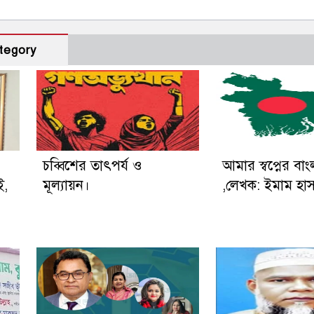
tegory
চব্বিশের তাৎপর্য ও
আমার স্বপ্নের বা
ই,
মূল্যায়ন।
,লেখক: ইমাম হা