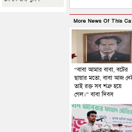
More News Of This Ca
“বাবা আমার বাবা, বটের
ছায়ার মতো, বাবা আজ নে
তাই রক্ত সব শত্রু হয়ে
গেল।” বাবা দিবস