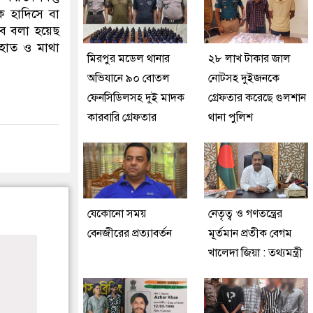
ক হাদিসে বা
াবে বলা হয়েছ
হাত ও মাথা
মিরপুর মডেল থানার
২৮ লাখ টাকার জাল
অভিযানে ৯০ বোতল
নোটসহ দুইজনকে
ফেনসিডিলসহ দুই মাদক
গ্রেফতার করেছে গুলশান
কারবারি গ্রেফতার
থানা পুলিশ
যেকোনো সময়
নেতৃত্ব ও গণতন্ত্রের
বেনজীরের প্রত্যাবর্তন
মূর্তমান প্রতীক বেগম
খালেদা জিয়া : তথ্যমন্ত্রী