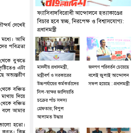
ফ্যাসিবাদবিরোধী আন্দোলনে হত্যাকাণ্ডের
বিচার হবে স্বচ্ছ, নিরপেক্ষ ও বিশ্বাসযোগ্য:
্দর্য দেখেই
প্রধানমন্ত্রী
 মধ্যে। আমি
দের পবিত্রতা
 থেকে বুঝতে
মাননীয় প্রধানমন্ত্রী,
জনগণ পরিবর্তন চেয়েছে
ৃষ্টিতেও এটা
 অভ্যন্তরীণ
মন্ত্রীবর্গ ও সরকারের
বলেই জুলাই আন্দোলন
উচ্চপর্যায়ের কর্মকর্তাদের
সফল হয়েছে : প্রধানমন্ত্রী
থেকে বঞ্চিত
সিল-স্বাক্ষর জালিয়াতি
া মাথায় দিয়ে
চক্রের পাঁচ সদস্য
 থেকে বঞ্চিত
গ্রেফতার; বিপুল
ি বলে আমার
আলামত উদ্ধার
 ভালো হতো।
করত। কিন্তু