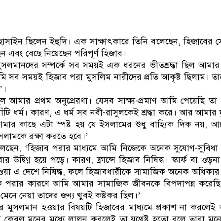
িকালে দুইজনকে গ্রেফতার করেছে মিরপুর মডেল থানা পুলিশ
সাইন ছিলেন ইহুদি। এক সাক্ষাৎকারে তিনি বলেছেন, হিজাবের সৌন
েন এবং বেছে নিয়েছেন পরিপূর্ণ হিজাব।
সলমানদের সম্পর্কে সব সময়ই এক ধরনের ভীতশ্রদ্ধা ছিল আমার
মি সব সময়ই হিজাব পরা মুসলিম নারীদের প্রতি আকৃষ্ট ছিলাম। তা
’।
আমার প্রথম অনুপ্রেরণা। যেসব সাক্ষ্য-প্রমাণ আমি পেয়েছি তা
ঁটি ধর্ম। কারণ, এ ধর্ম সব নবী-রাসুলকেই শ্রদ্ধা করে। আর আমার দ
মার কাছে এটা স্পষ্ট হয় যে ইসলামের শুধু বাহ্যিক দিক নয়, আছে
লামকে রক্ষা করতে হবে।’
বলেছেন, ‘হিজাব পরার মাধ্যমে আমি নিজেকে অনেক সুযোগ-সুবিধা 
দ্বিগ্ন হয়ে পড়ে। কারণ, ফ্রান্সে হিজাব নিষিদ্ধ। স্কার্ফ বা ওড়ন
থলে যাওয়া এ দেশে নিষিদ্ধ, ফলে হিজাবধারীকে সামাজিক অনেক অধিকার
াক পরার কারণে আমি আমার সামাজিক জীবনকে বিপদাপন্ন করেছ
মেনে নেয়া তাদের জন্য খুবই কষ্টকর ছিল।’
 মুসলমান হওয়ার বিষয়টি হিজাবের মাধ্যমে প্রকাশ না করলেই
াস কেবল মনের মধ্যে লালন করলেই তা যথেষ্ট হতো বলে তারা মনে 