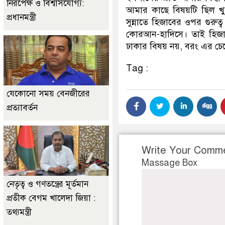
নিরপেক্ষ ও বিশ্বাসযোগ্য:
আমার কাছে বিষয়টি ছিল খুব
প্রধানমন্ত্রী
সুন্নাতে হিজাবের ওপর গুরুত
কোরআন-হাদিসে। তাই হিজা
ঢাকার বিষয় নয়, বরং এর চে
Tag :
যেকোনো সময় বেনজীরের
প্রত্যাবর্তন
Write Your Comm
Massage Box
নেতৃত্ব ও গণতন্ত্রের মূর্তমান
প্রতীক বেগম খালেদা জিয়া :
তথ্যমন্ত্রী