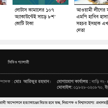
লোটাস কামালের ১০৭
আওয়ামী লীগের 
অ্যাকাউন্টেই সাড়ে ৮শ’
এমপি হাবিব হাসা
কোটি টাকা
সহচর ইসহাক এখ
নেতা
ভিডিও গ্যালারী
সম্পাদক :
মোঃ আরিফুর রহমান
।
যোগাযোগ কার্যালয় :
বাড়ি নং-
মোবাইল:
০১৮২৮-০২০৮৭০,
ই
যাকাণ্ডের বিচার হবে স্বচ্ছ, নিরপেক্ষ ও বিশ্বাসযোগ্য: প্রধানমন্ত্রী
rved © News Voice of Bangladesh | Theme Developed BY