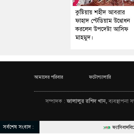
কুষ্টিয়ায় শহীদ আবরার
ফাহাদ স্টেডিয়াম উদ্বোধন
করলেন উপদেষ্টা আসিফ
মাহমুদ।
আমাদের পরিবার
ফটোগ্যালারি
সম্পাদক :
জালালুর রশিদ খান,
ব্যবস্থাপনা 
সর্বশেষ সংবাদ :
ফ্যাসিবাদবিরোধী আন্দোলনে হত্
© All rights rese