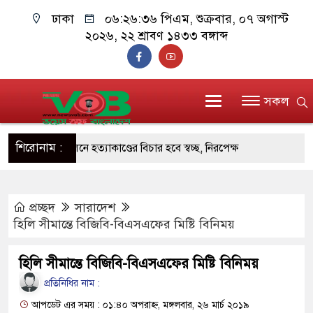
ঢাকা
০৬:২৬:৩৭ পিএম
, শুক্রবার, ০৭ অগাস্ট
২০২৬, ২২ শ্রাবণ ১৪৩৩ বঙ্গাব্দ
সকল
শিরোনাম :
িরোধী আন্দোলনে হত্যাকাণ্ডের বিচার হবে স্বচ্ছ, নিরপেক্ষ
রধানমন্ত্রী
ানমন্ত্রী, মন্ত্রীবর্গ ও সরকারের উচ্চপর্যায়ের কর্মকর্তাদের
প্রচ্ছদ
সারাদেশ
হিলি সীমান্তে বিজিবি-বিএসএফের মিষ্টি বিনিময়
ালিয়াতি চক্রের পাঁচ সদস্য গ্রেফতার; বিপুল আলামত
হিলি সীমান্তে বিজিবি-বিএসএফের মিষ্টি বিনিময়
প্রতিনিধির নাম :
বর্তন চেয়েছে বলেই জুলাই আন্দোলন সফল হয়েছে :
আপডেট এর সময় : ০১:৪০ অপরাহ্ন, মঙ্গলবার, ২৬ মার্চ ২০১৯