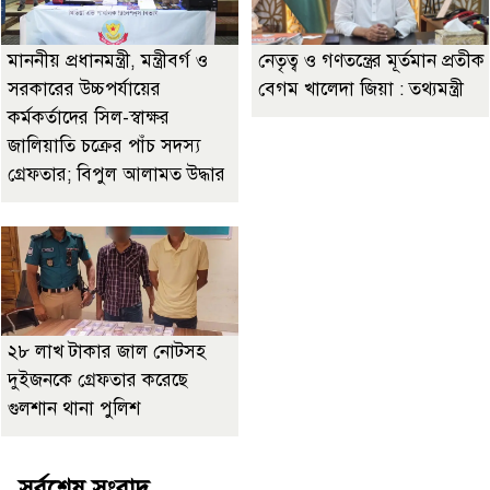
মাননীয় প্রধানমন্ত্রী, মন্ত্রীবর্গ ও
নেতৃত্ব ও গণতন্ত্রের মূর্তমান প্রতীক
সরকারের উচ্চপর্যায়ের
বেগম খালেদা জিয়া : তথ্যমন্ত্রী
কর্মকর্তাদের সিল-স্বাক্ষর
জালিয়াতি চক্রের পাঁচ সদস্য
গ্রেফতার; বিপুল আলামত উদ্ধার
২৮ লাখ টাকার জাল নোটসহ
দুইজনকে গ্রেফতার করেছে
গুলশান থানা পুলিশ
সর্বশেষ সংবাদ