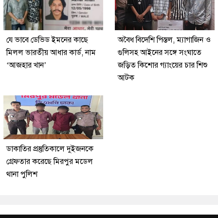
যে ভাবে ডেভিড ইমনের কাছে
অবৈধ বিদেশি পিস্তল, ম্যাগাজিন ও
মিলল ভারতীয় আধার কার্ড, নাম
গুলিসহ আইনের সঙ্গে সংঘাতে
‘আজহার খান’
জড়িত কিশোর গ্যাংয়ের চার শিশু
আটক
ডাকাতির প্রস্তুতিকালে দুইজনকে
গ্রেফতার করেছে মিরপুর মডেল
থানা পুলিশ