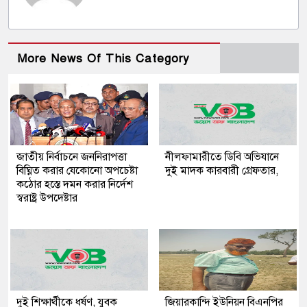
More News Of This Category
জাতীয় নির্বাচনে জননিরাপত্তা
নীলফামারীতে ডিবি অভিযানে
বিঘ্নিত করার যেকোনো অপচেষ্টা
দুই মাদক কারবারী গ্রেফতার,
কঠোর হস্তে দমন করার নির্দেশ
স্বরাষ্ট্র উপদেষ্টার
দুই শিক্ষার্থীকে ধর্ষণ, যুবক
জিয়ারকান্দি ইউনিয়ন বিএনপির