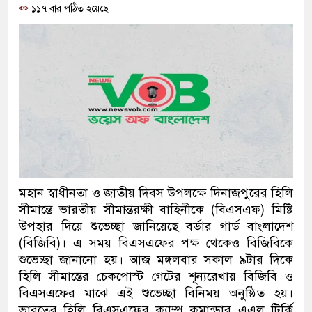
১১৭ বার পঠিত হয়েছে
ডেল থানার অভিযানে ৯০ বোতল ফেনসিডিলসহ দুই
্রেফতার
াকার জাল নোটসহ দুইজনকে গ্রেফতার করেছে গুলশান
য় বেনজীরের প্রত্যাবর্তন
ণতন্ত্রের মূর্তমান প্রতীক বেগম খালেদা জিয়া : তথ্যমন্ত্রী
মহান স্বাধীনতা ও জাতীয় দিবস উপলক্ষে দিনাজপুরের হিলি
সীমান্তে ভারতীয় সীমান্তরক্ষী বাহিনীকে (বিএসএফ) মিষ্টি
ডেভিড ইমনের কাছে মিলল ভারতীয় আধার কার্ড, নাম
উপহার দিয়ে শুভেচ্ছা জানিয়েছে বর্ডার গার্ড বাংলাদেশ
(বিজিবি)। এ সময় বিএসএফের পক্ষ থেকেও বিজিবিকে
শুভেচ্ছা জানানো হয়। আজ মঙ্গলবার সকাল ৯টার দিকে
হিলি সীমান্তের চেকপোস্ট গেটের শূন্যরেখায় বিজিবি ও
শি পিস্তল, ম্যাগাজিন ও গুলিসহ আইনের সঙ্গে সংঘাতে
বিএসএফের মাঝে এই শুভেচ্ছা বিনিময় অনুষ্ঠিত হয়।
যাংয়ের চার শিশু আটক
ভারতের হিলি বিএসএফের ক্যাম্প কমান্ডার এএল টির্কি