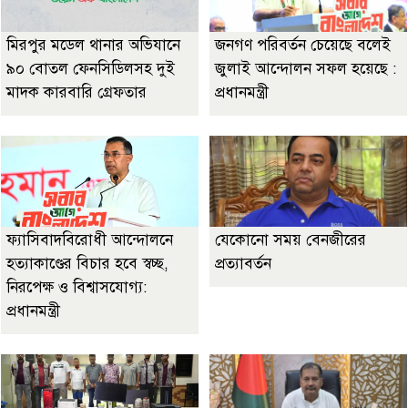
মিরপুর মডেল থানার অভিযানে
জনগণ পরিবর্তন চেয়েছে বলেই
৯০ বোতল ফেনসিডিলসহ দুই
জুলাই আন্দোলন সফল হয়েছে :
মাদক কারবারি গ্রেফতার
প্রধানমন্ত্রী
ফ্যাসিবাদবিরোধী আন্দোলনে
যেকোনো সময় বেনজীরের
হত্যাকাণ্ডের বিচার হবে স্বচ্ছ,
প্রত্যাবর্তন
নিরপেক্ষ ও বিশ্বাসযোগ্য:
প্রধানমন্ত্রী