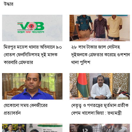
উদ্ধার
মিরপুর মডেল থানার অভিযানে ৯০
২৮ লাখ টাকার জাল নোটসহ
বোতল ফেনসিডিলসহ দুই মাদক
দুইজনকে গ্রেফতার করেছে গুলশান
কারবারি গ্রেফতার
থানা পুলিশ
যেকোনো সময় বেনজীরের
নেতৃত্ব ও গণতন্ত্রের মূর্তমান প্রতীক
প্রত্যাবর্তন
বেগম খালেদা জিয়া : তথ্যমন্ত্রী