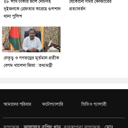
২৮ লাখ টাকার জাল নোটসহ
যেকোনো সময় বেনজীরের
দুইজনকে গ্রেফতার করেছে গুলশান
প্রত্যাবর্তন
থানা পুলিশ
নেতৃত্ব ও গণতন্ত্রের মূর্তমান প্রতীক
বেগম খালেদা জিয়া : তথ্যমন্ত্রী
আমাদের পরিবার
ফটোগ্যালারি
ভিডিও গ্যালারী
সম্পাদক :
জালালুর রশিদ খান,
ব্যবস্থাপনা সম্পাদক :
মোঃ