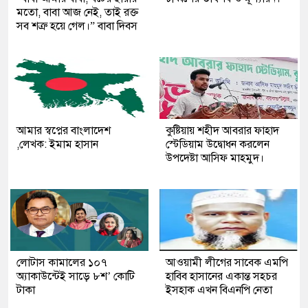
মতো, বাবা আজ নেই, তাই রক্ত
সব শত্রু হয়ে গেল।” বাবা দিবস
আমার স্বপ্নের বাংলাদেশ
কুষ্টিয়ায় শহীদ আবরার ফাহাদ
,লেখক: ইমাম হাসান
স্টেডিয়াম উদ্বোধন করলেন
উপদেষ্টা আসিফ মাহমুদ।
লোটাস কামালের ১০৭
আওয়ামী লীগের সাবেক এমপি
অ্যাকাউন্টেই সাড়ে ৮শ’ কোটি
হাবিব হাসানের একান্ত সহচর
টাকা
ইসহাক এখন বিএনপি নেতা