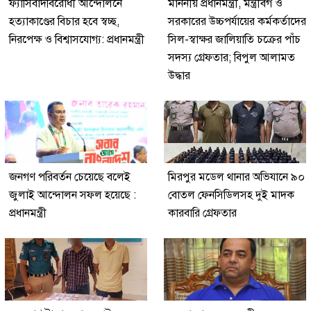
ফ্যাসিবাদবিরোধী আন্দোলনে
মাননীয় প্রধানমন্ত্রী, মন্ত্রীবর্গ ও
হত্যাকাণ্ডের বিচার হবে স্বচ্ছ,
সরকারের উচ্চপর্যায়ের কর্মকর্তাদের
নিরপেক্ষ ও বিশ্বাসযোগ্য: প্রধানমন্ত্রী
সিল-স্বাক্ষর জালিয়াতি চক্রের পাঁচ
সদস্য গ্রেফতার; বিপুল আলামত
উদ্ধার
জনগণ পরিবর্তন চেয়েছে বলেই
মিরপুর মডেল থানার অভিযানে ৯০
জুলাই আন্দোলন সফল হয়েছে :
বোতল ফেনসিডিলসহ দুই মাদক
প্রধানমন্ত্রী
কারবারি গ্রেফতার