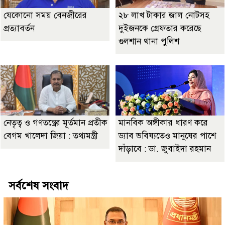
যেকোনো সময় বেনজীরের
২৮ লাখ টাকার জাল নোটসহ
প্রত্যাবর্তন
দুইজনকে গ্রেফতার করেছে
গুলশান থানা পুলিশ
নেতৃত্ব ও গণতন্ত্রের মূর্তমান প্রতীক
মানবিক অঙ্গীকার ধারণ করে
বেগম খালেদা জিয়া : তথ্যমন্ত্রী
ড্যাব ভবিষ্যতেও মানুষের পাশে
দাঁড়াবে : ডা. জুবাইদা রহমান
সর্বশেষ সংবাদ