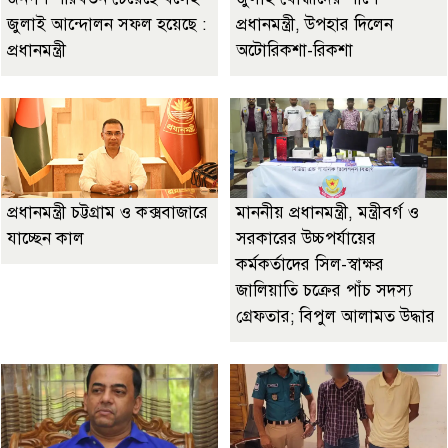
জুলাই আন্দোলন সফল হয়েছে :
প্রধানমন্ত্রী, উপহার দিলেন
প্রধানমন্ত্রী
অটোরিকশা-রিকশা
প্রধানমন্ত্রী চট্টগ্রাম ও কক্সবাজারে
মাননীয় প্রধানমন্ত্রী, মন্ত্রীবর্গ ও
যাচ্ছেন কাল
সরকারের উচ্চপর্যায়ের
কর্মকর্তাদের সিল-স্বাক্ষর
জালিয়াতি চক্রের পাঁচ সদস্য
গ্রেফতার; বিপুল আলামত উদ্ধার