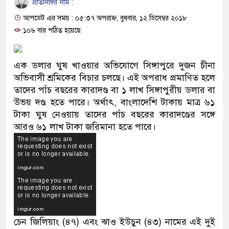
প্রতিনিধির নাম :
ও বিশ্বাসযোগ্য: প্রধানমন্ত্রী
আপডেট এর সময় : ০৫:৩৭ অপরাহ্ন, বুধবার, ১২ ডিসেম্বর ২০১৮
মাননীয় প্রধানমন্ত্রী, মন্ত্রীবর্গ ও সরকারে
১০৬ বার পঠিত হয়েছে
সিল-স্বাক্ষর জালিয়াতি চক্রের পাঁচ সদস্য গ্
এক ডলার ঘুষ খাওয়ার অভিযোগে সিঙ্গাপুরে দুজন চীনা
উদ্ধার
অভিবাসী শ্রমিকের বিচার চলছে। এই অপরাধ প্রমাণিত হলে
তাদের পাঁচ বছরের কারাদণ্ড বা ১ লাখ সিঙ্গাপুরীয় ডলার বা
জনগণ পরিবর্তন চেয়েছে বলেই জুলাই 
উভয় দণ্ড হতে পারে। অর্থাৎ, বাংলাদেশি টাকায় মাত্র ৬১
টাকা ঘুষ নেওয়ায় তাদের পাঁচ বছরের কারাদণ্ডের সঙ্গে
প্রধানমন্ত্রী
আরও ৬১ লাখ টাকা জরিমানা হতে পারে।
মিরপুর মডেল থানার অভিযানে ৯০ বো
মাদক কারবারি গ্রেফতার
২৮ লাখ টাকার জাল নোটসহ দুইজনকে গ
থানা পুলিশ
চেন জিলিয়াং (৪৭) এবং ঝাও ইউচুন (৪৩) নামের এই দুই
যেকোনো সময় বেনজীরের প্রত্যাবর্তন