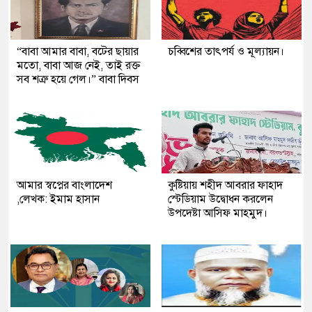
“বাবা আমার বাবা, বটের ছায়ার
চব্বিশের তাৎপর্য ও মূল্যায়ন।
মতো, বাবা আজ নেই, তাই রক্ত
সব শত্রু হয়ে গেল।” বাবা দিবস
আমার স্বপ্নের বাংলাদেশ
কুষ্টিয়ায় শহীদ আবরার ফাহাদ
,লেখক: ইমাম হাসান
স্টেডিয়াম উদ্বোধন করলেন
উপদেষ্টা আসিফ মাহমুদ।