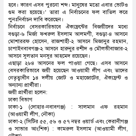
হবে। কারণ এসব পুরনো শব্দ। মানুষের মতো এবার ভোটও
ডাকাতির প্রস্তুতিকালে দুইজনকে গ্রেফতার ক
গুম করা হয়েছে।’ তারা এ নির্বাচনের ফল বাতিল করে
পুনঃনির্বাচন দাবি করেছেন।
থানা পুলিশ
নির্বাচনে বেসরকারিভাবে ঐক্যফ্রন্টের বিজয়ীদের মধ্যে
বগুড়া-৬ মির্জা ফখরুল ইসলাম আলমগী, বগুড়া-৪ আসনে
মোশাররফ হোসেন, রাজশাহী-২ আসনে মিজানুর রহমান,
চাপাইনবাবগঞ্জ-২ আসনে হারুনুর রশীদ ও মৌলভীবাজার-২
আসনে সুলতান মনসুর আহমেদ রয়েছেন।
এছাড়া ২৮৪ আসনের ফল পাওয়া গেছে। এসব আসনে
বেসরকারিভাবে জয়ী হয়েছেন আওয়ামী লীগ এবং তাদের
নেতৃত্বাধীন ১৪ দলীয় জোট ও মহাজোটের, ঐক্যফ্রন্ট ও
অন্যান্য প্রার্থীরা।
জয়ী প্রার্থীরা হলেন:
ঢাকা বিভাগ
ঢাকা-১ (দোহার-নবাবগঞ্জ) : সালমান এফ রহমান
(আওয়ামী লীগ, নৌকা)
ঢাকা-২ (সিটির ৫৫, ৫৬ ও ৫৭ নম্বর ওয়ার্ড এবং কেরানীগঞ্জ
ও সাভার আংশিক) : কামরুল ইসলাম (আওয়ামী লীগ,