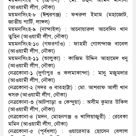
ময়মনসিংহ ৭ (ত্রিশাল) : মো. রুহুল আমিন মাদানী
(আওয়ামী লীগ, নৌকা)
ময়মনসিংহ-৮ (ঈশ্বরগঞ্জ) : ফখরুল ইমাম (মহাজোট,
জাতীয় পার্টি, লাঙ্গল)
ময়মনসিংহ-৯ (নান্দাইল) : আনোয়ারুল আবেদিন খান
তুহিন (আওয়ামী লীগ, নৌকা)
ময়মনসিংহ-১০ (গফরগাঁও) : ফাহমী গোলন্দাজ বাবেল
(আওয়ামী লীগ, নৌকা)
ময়মনসিংহ-১১ (ভালুকা) : কাজিম উদ্দিন আহামেদ ধনু
(আওয়ামী লীগ, নৌকা)
নেত্রকোনা-১ (দুর্গাপুর ও কলমাকান্দা) : মানু মজুমদার
(আওয়ামী লীগ, নৌকা)
নেত্রকোনা-২ (সদর ও বারহাট্টা) : মো. আশরাফ আলী খান
খসরু (আওয়ামী লীগ, নৌকা)
নেত্রকোনা-৩ (আটপাড়া ও কেন্দুয়া) : অসীম কুমার উকিল
(আওয়ামী লীগ, নৌকা)
নেত্রকোনা-৪ (মদন, মোহনগঞ্জ ও খালিয়াজুরী) : রেবেকা
মমিন (আওয়ামী লীগ, নৌকা)
নেত্রকোনা-৫ (পূর্বধলা) : ওয়ারেসাত হোসেন বেলাল