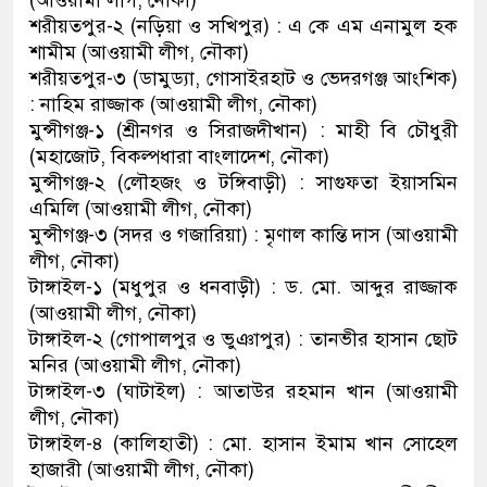
(আওয়ামী লীগ, নৌকা)
শরীয়তপুর-২ (নড়িয়া ও সখিপুর) : এ কে এম এনামুল হক
শামীম (আওয়ামী লীগ, নৌকা)
শরীয়তপুর-৩ (ডামুড্যা, গোসাইরহাট ও ভেদরগঞ্জ আংশিক)
: নাহিম রাজ্জাক (আওয়ামী লীগ, নৌকা)
মুন্সীগঞ্জ-১ (শ্রীনগর ও সিরাজদীখান) : মাহী বি চৌধুরী
(মহাজোট, বিকল্পধারা বাংলাদেশ, নৌকা)
মুন্সীগঞ্জ-২ (লৌহজং ও টঙ্গিবাড়ী) : সাগুফতা ইয়াসমিন
এমিলি (আওয়ামী লীগ, নৌকা)
মুন্সীগঞ্জ-৩ (সদর ও গজারিয়া) : মৃণাল কান্তি দাস (আওয়ামী
লীগ, নৌকা)
টাঙ্গাইল-১ (মধুপুর ও ধনবাড়ী) : ড. মো. আব্দুর রাজ্জাক
(আওয়ামী লীগ, নৌকা)
টাঙ্গাইল-২ (গোপালপুর ও ভুঞাপুর) : তানভীর হাসান ছোট
মনির (আওয়ামী লীগ, নৌকা)
টাঙ্গাইল-৩ (ঘাটাইল) : আতাউর রহমান খান (আওয়ামী
লীগ, নৌকা)
টাঙ্গাইল-৪ (কালিহাতী) : মো. হাসান ইমাম খান সোহেল
হাজারী (আওয়ামী লীগ, নৌকা)