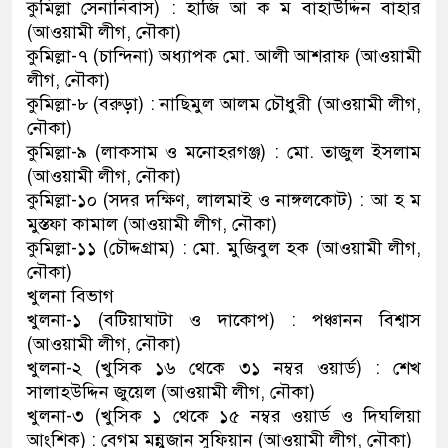
কুমিল্লা সেনানিবাস) : হাজি আ ক ম বাহাউদ্দিন বাহার
(আওয়ামী লীগ, নৌকা)
কুমিল্লা-৭ (চান্দিনা) অধ্যাপক মো. আলী আশরাফ (আওয়ামী
লীগ, নৌকা)
কুমিল্লা-৮ (বরুড়া) : নাছিমুল আলম চৌধুরী (আওয়ামী লীগ,
নৌকা)
কুমিল্লা-৯ (লাকসাম ও মনোহরগঞ্জ) : মো. তাজুল ইসলাম
(আওয়ামী লীগ, নৌকা)
কুমিল্লা-১০ (সদর দক্ষিণ, লালমাই ও নাঙ্গলকোট) : আ হ ম
মুস্তফা কামাল (আওয়ামী লীগ, নৌকা)
কুমিল্লা-১১ (চৌদ্দগ্রাম) : মো. মুজিবুল হক (আওয়ামী লীগ,
নৌকা)
খুলনা বিভাগ
খুলনা-১ (বটিয়াঘাটা ও দাকোপ) : পঞ্চানন বিশ্বাস
(আওয়ামী লীগ, নৌকা)
খুলনা-২ (খুসিক ১৬ থেকে ৩১ নম্বর ওয়ার্ড) : শেখ
সালাহউদ্দিন জুয়েল (আওয়ামী লীগ, নৌকা)
খুলনা-৩ (খুসিক ১ থেকে ১৫ নম্বর ওয়ার্ড ও দিঘলিয়া
আংশিক) : বেগম মন্নুজান সুফিয়ান (আওয়ামী লীগ, নৌকা)