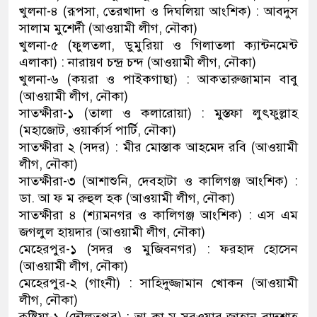
খুলনা-৪ (রূপসা, তেরখাদা ও দিঘলিয়া আংশিক) : আবদুস
সালাম মুশের্দী (আওয়ামী লীগ, নৌকা)
খুলনা-৫ (ফুলতলা, ডুমুরিয়া ও গিলাতলা ক্যান্টনমেন্ট
এলাকা) : নারায়ণ চন্দ্র চন্দ (আওয়ামী লীগ, নৌকা)
খুলনা-৬ (কয়রা ও পাইকগাছা) : আকতারুজামান বাবু
(আওয়ামী লীগ, নৌকা)
সাতক্ষীরা-১ (তালা ও কলারোয়া) : মুস্তফা লুৎফুল্লাহ
(মহাজোট, ওয়ার্কার্স পার্টি, নৌকা)
সাতক্ষীরা ২ (সদর) : মীর মোস্তাক আহমেদ রবি (আওয়ামী
লীগ, নৌকা)
সাতক্ষীরা-৩ (আশাশুনি, দেবহাটা ও কালিগঞ্জ আংশিক) :
ডা. আ ফ ম রুহুল হক (আওয়ামী লীগ, নৌকা)
সাতক্ষীরা ৪ (শ্যামনগর ও কালিগঞ্জ আংশিক) : এস এম
জগলুল হায়দার (আওয়ামী লীগ, নৌকা)
মেহেরপুর-১ (সদর ও মুজিবনগর) : ফরহাদ হোসেন
(আওয়ামী লীগ, নৌকা)
মেহেরপুর-২ (গাংনী) : সাহিদুজ্জামান খোকন (আওয়ামী
লীগ, নৌকা)