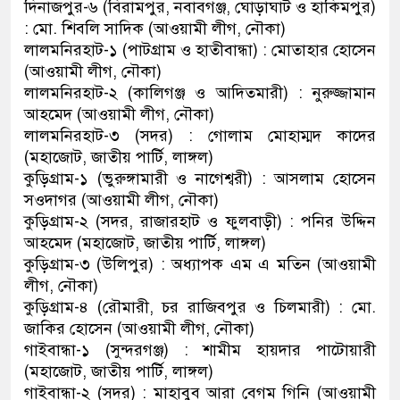
দিনাজপুর-৬ (বিরামপুর, নবাবগঞ্জ, ঘোড়াঘাট ও হাকিমপুর)
: মো. শিবলি সাদিক (আওয়ামী লীগ, নৌকা)
লালমনিরহাট-১ (পাটগ্রাম ও হাতীবান্ধা) : মোতাহার হোসেন
(আওয়ামী লীগ, নৌকা)
লালমনিরহাট-২ (কালিগঞ্জ ও আদিতমারী) : নুরুজ্জামান
আহমেদ (আওয়ামী লীগ, নৌকা)
লালমনিরহাট-৩ (সদর) : গোলাম মোহাম্মদ কাদের
(মহাজোট, জাতীয় পার্টি, লাঙ্গল)
কুড়িগ্রাম-১ (ভুরুঙ্গামারী ও নাগেশ্বরী) : আসলাম হোসেন
সওদাগর (আওয়ামী লীগ, নৌকা)
কুড়িগ্রাম-২ (সদর, রাজারহাট ও ফুলবাড়ী) : পনির উদ্দিন
আহমেদ (মহাজোট, জাতীয় পার্টি, লাঙ্গল)
কুড়িগ্রাম-৩ (উলিপুর) : অধ্যাপক এম এ মতিন (আওয়ামী
লীগ, নৌকা)
কুড়িগ্রাম-৪ (রৌমারী, চর রাজিবপুর ও চিলমারী) : মো.
জাকির হোসেন (আওয়ামী লীগ, নৌকা)
গাইবান্ধা-১ (সুন্দরগঞ্জ) : শামীম হায়দার পাটোয়ারী
(মহাজোট, জাতীয় পার্টি, লাঙ্গল)
গাইবান্ধা-২ (সদর) : মাহাবুব আরা বেগম গিনি (আওয়ামী