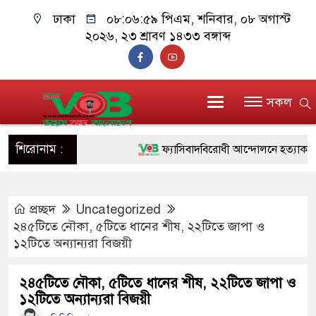
ঢাকা
০৮:০৭:০০ পিএম
, শনিবার, ০৮ অগাস্ট
২০২৬, ২৩ শ্রাবণ ১৪৩৩ বঙ্গাব্দ
সকল
শিরোনাম :
ফ্যাসিবাদবিরোধী আন্দোলনে হত্যাকাণ্ডের বিচার 
ও বিশ্বাসযোগ্য: প্রধানমন্ত্রী
প্রচ্ছদ
Uncategorized
মাননীয় প্রধানমন্ত্রী, মন্ত্রীবর্গ ও সরকারের উচ্চপ
২৪৫টিতে নৌকা, ৫টিতে ধানের শীষ, ২২টিতে জাপা ও
সিল-স্বাক্ষর জালিয়াতি চক্রের পাঁচ সদস্য গ্রেফতা
১২টিতে অন্যান্যরা বিজয়ী
উদ্ধার
২৪৫টিতে নৌকা, ৫টিতে ধানের শীষ, ২২টিতে জাপা ও
১২টিতে অন্যান্যরা বিজয়ী
জনগণ পরিবর্তন চেয়েছে বলেই জুলাই আন্দো