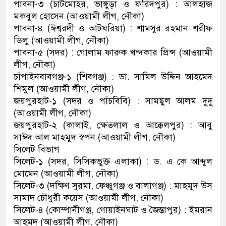
পাবনা-৩ (চাটমোহর, ভাঙ্গুড়া ও ফরিদপুর) : আলহাজ
মকবুল হোসেন (আওয়ামী লীগ, নৌকা)
পাবনা-৪ (ঈশ্বরদী ও আটঘরিয়া) : শামসুর রহমান শরীফ
ডিলু (আওয়ামী লীগ, নৌকা)
পাবনা-৫ (সদর) : গোলাম ফারুক খন্দকার প্রিন্স (আওয়ামী
লীগ, নৌকা)
চাঁপাইনবাবগঞ্জ-১ (শিবগঞ্জ) : ডা. সামিল উদ্দিন আহমেদ
শিমুল (আওয়ামী লীগ, নৌকা)
জয়পুরহাট-১ (সদর ও পাঁচবিবি) : সামছুল আলম দুদু
(আওয়ামী লীগ, নৌকা)
জয়পুরহাট-২ (কালাই, ক্ষেতলাল ও আক্কেলপুর) : আবু
সাঈদ আল মাহমুদ স্বপন (আওয়ামী লীগ, নৌকা)
সিলেট বিভাগ
সিলেট-১ (সদর, সিসিকভুক্ত এলাকা) : ড. এ কে আব্দুল
মোমেন (আওয়ামী লীগ, নৌকা)
সিলেট-৩ (দক্ষিণ সুরমা, ফেঞ্চুগঞ্জ ও বালাগঞ্জ) : মাহমুদ উস
সামাদ চৌধুরী কয়েস (আওয়ামী লীগ, নৌকা)
সিলেট-৪ (কোম্পানীগঞ্জ, গোয়াইনঘাট ও জৈন্তাপুর) : ইমরান
আহমদ (আওয়ামী লীগ, নৌকা)