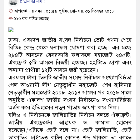
প্রতিনিধির নাম :
প্রধানমন্ত্রী
আপডেট এর সময় : ০১:৫৯ পূর্বাহ্ন, সোমবার, ৩১ ডিসেম্বর ২০১৮
মিরপুর মডেল থানার অভিযানে ৯০ বোতল ফে
১১০ বার পঠিত হয়েছে
মাদক কারবারি গ্রেফতার
ঢাকা: একাদশ জাতীয় সংসদ নির্বাচনে ভোট গণনা শেষে
২৮ লাখ টাকার জাল নোটসহ দুইজনকে গ্রেফত
বিভিন্ন কেন্দ্র থেকে ফলাফল ঘোষণা করা হচ্ছে। এর মধ্যে
২৮৪টি আসনের বেসরকারি ফলাফলে মহাজোট ২৪৫টি,
থানা পুলিশ
ঐক্যফ্রন্ট ৫টি আসনে বিজয়ী হয়েছে। ২২টিতে জাপা এবং
অন্যান্য প্রার্থীরা ১২টি আসনে জয়ী হয়েছেন।
যেকোনো সময় বেনজীরের প্রত্যাবর্তন
এরফলে টানা তিনটি জাতীয় সংসদ নির্বাচনে সংখ্যাগরিষ্ঠতা
নেতৃত্ব ও গণতন্ত্রের মূর্তমান প্রতীক বেগম খালেদ
পেল আওয়ামী লীগ নেতৃত্বাধীন মহাজোট। শেখ হাসিনার
নেতৃত্বাধীন মহাজোট ২০০৮, ২০১৪ সালের পর ২০১৮ সালে
যে ভাবে ডেভিড ইমনের কাছে মিলল ভারতীয় আ
অনুষ্ঠিত একাদশ জাতীয় সংসদ নির্বাচনেও সংখ্যাগরিষ্ঠতা
অর্জন করে ইতিহাসের নতুন পাতায় জায়গা করে নিল।
‘আজহার খান’
যদিও এ নির্বাচনকে জালিয়াতির নির্বাচন বলছে ঐক্যফ্রন্ট।
জাতীয় ঐক্যফ্রন্টের আহ্বায়ক ড. কামাল হোসেন
অবৈধ বিদেশি পিস্তল, ম্যাগাজিন ও গুলিসহ আ
বলেছেন,‘এটাকে ভোট বলে না। ভোট জালিয়াতি, ভোট
জড়িত কিশোর গ্যাংয়ের চার শিশু আটক
ডাকাতির চাইতেও কঠিন কোনও শব্দ থাকলে তা বলতে