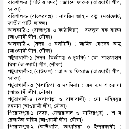
বরিশাল-৫ (সিটি ও সদর) : জাহিদ ফারুক (আওয়ামী লীগ,
নৌকা)
বরিশাল-৬ (বাকেরগঞ্জ) : নাসরিন জাহান রত্না (মহাজোট,
জাতীয় পার্টি, লাঙ্গল)
ঝালকাঠি-১ (রাজাপুর ও কাঠালিয়া) : বজলুল হক হারুন
(আওয়ামী লীগ, নৌকা)
ঝালকাঠি-২ (সদর ও নলছিটি) : আমির হোসেন আমু
(আওয়ামী লীগ, নৌকা)
পটুয়াখালী-১ (সদর, মির্জাগঞ্জ ও দুমকি) : মো. শাহজাহান
মিয়া (আওয়ামী লীগ, নৌকা)
পটুয়াখালী-২ (বাউফল) : আ স ম ফিরোজ (আওয়ামী লীগ,
নৌকা)
পটুয়াখালী-৩ (গলাচিপা ও দশমিনা) : এস এম শাহজাদা
(আওয়ামী লীগ, নৌকা)
পটুয়াখালী-৪ (কলাপাড়া ও রাঙ্গাবালী) : মো. মহিববুর
রহমান (আওয়ামী লীগ, নৌকা)
পিরোজপুর-১ (সদর, নেছারাবাদ ও নাজিরপুর) : শ ম
রেজাউল করিম (আওয়ামী লীগ, নৌকা)
পিরোজপুর-২ (কাউখালি, ভাণ্ডারিয়া ও ইন্দুরকানী) :