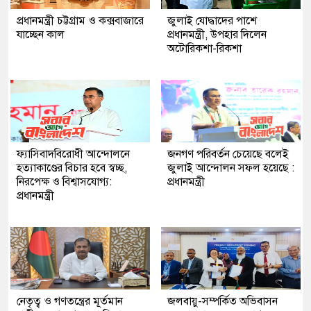
প্রধানমন্ত্রী চট্টগ্রাম ও কক্সবাজারে
জুলাই যোদ্ধাদের পাশে
যাচ্ছেন কাল
প্রধানমন্ত্রী, উপহার দিলেন
অটোরিকশা-রিকশা
ফ্যাসিবাদবিরোধী আন্দোলনে
জনগণ পরিবর্তন চেয়েছে বলেই
হত্যাকাণ্ডের বিচার হবে স্বচ্ছ,
জুলাই আন্দোলন সফল হয়েছে :
নিরপেক্ষ ও বিশ্বাসযোগ্য:
প্রধানমন্ত্রী
প্রধানমন্ত্রী
নেতৃত্ব ও গণতন্ত্রের মূর্তমান
জলবায়ু-সম্পর্কিত অভিবাসন