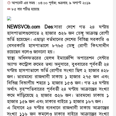
আপডেট এর সময় : ০৩:০০ পূর্বাহ্ন, শুক্রবার, ৯ অগাস্ট ২০১৯
ও বিশ্বাসযোগ্য: প্রধানমন্ত্রী
৮৫ বার পঠিত হয়েছে
মাননীয় প্রধানমন্ত্রী, মন্ত্রীবর্গ ও 
সিল-স্বাক্ষর জালিয়াতি চক্রের পাঁচ সদ
NEWSVOb.com Des
:সারা দেশে গত ২৪ ঘণ্টায়
হাসপাতালগুলোতে ২ হাজার ৩২৬ জন ডেঙ্গু আক্রান্ত রোগী
উদ্ধার
ভর্তি হয়েছেন। এছাড়া বর্তমানের দেশের বিভিন্ন সরকারি ও
বেসরকারি হাসপাতালে ৮৭৬৫ ডেঙ্গু রোগী কিৎসাধীন
জনগণ পরিবর্তন চেয়েছে বলেই জ
রয়েছেন বলেও জাননো হয়।
স্বাস্থ্য অধিদফতরের হেলথ ইমার্জেন্সি অপারেশন সেন্টার
প্রধানমন্ত্রী
অ্যান্ড কন্ট্রোল রুমের তথ্য অনুসারে, বুধবারের পূর্ববর্তী ২৪
মিরপুর মডেল থানার অভিযানে 
ঘণ্টায় হাসপাতালে ভর্তি রোগীর সংখ্যা ছিল ২ হাজার ৪২৮
জন। তারমধ্যে রাজধানী ঢাকায় ১ হাজার ২৭৫ জন এবং
মাদক কারবারি গ্রেফতার
বিভিন্ন বিভাগীয় শহরে ১ হাজার ১৫৩ জন। গত ২৪ ঘণ্টায়
অর্থাৎ বৃহস্পতিবারের পূর্ববর্তী ২৪ ঘণ্টায় আক্রান্তের সংখ্যা
২৮ লাখ টাকার জাল নোটসহ দুইজ
কমে দাঁড়িয়েছে ২ হাজার ৩২৬ জন। তারমধ্যে ঢাকায় ১
হাজার ১৫৯ জন এবং ঢাকার বাইরে ১ হাজার ১৬৭ জন।
থানা পুলিশ
এ হিসাবে ২৪ ঘণ্টার ব্যবধানে রাজধানী ঢাকায় আক্রান্তের
যেকোনো সময় বেনজীরের প্রত্যাবর
সংখ্যা ১১৬ জন কমলেও ঢাকার বাইরে আক্রান্তের সংখ্যা