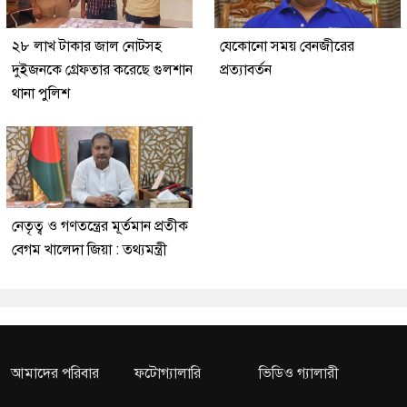
২৮ লাখ টাকার জাল নোটসহ
যেকোনো সময় বেনজীরের
দুইজনকে গ্রেফতার করেছে গুলশান
প্রত্যাবর্তন
থানা পুলিশ
নেতৃত্ব ও গণতন্ত্রের মূর্তমান প্রতীক
বেগম খালেদা জিয়া : তথ্যমন্ত্রী
আমাদের পরিবার
ফটোগ্যালারি
ভিডিও গ্যালারী