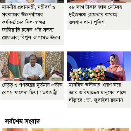
মাননীয় প্রধানমন্ত্রী, মন্ত্রীবর্গ ও
২৮ লাখ টাকার জাল নোটসহ
সরকারের উচ্চপর্যায়ের
দুইজনকে গ্রেফতার করেছে
কর্মকর্তাদের সিল-স্বাক্ষর
গুলশান থানা পুলিশ
জালিয়াতি চক্রের পাঁচ সদস্য
গ্রেফতার; বিপুল আলামত উদ্ধার
নেতৃত্ব ও গণতন্ত্রের মূর্তমান প্রতীক
মানবিক অঙ্গীকার ধারণ করে
বেগম খালেদা জিয়া : তথ্যমন্ত্রী
ড্যাব ভবিষ্যতেও মানুষের পাশে
দাঁড়াবে : ডা. জুবাইদা রহমান
সর্বশেষ সংবাদ