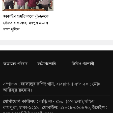
ডাকাতির প্রস্তুতিকালে দুইজনকে
গ্রেফতার করেছে মিরপুর মডেল
থানা পুলিশ
আমাদের পরিবার
ফটোগ্যালারি
ভিডিও গ্যালারী
সম্পাদক :
জালালুর রশিদ খান,
ব্যবস্থাপনা সম্পাদক :
মোঃ
আরিফুর রহমান
।
যোগাযোগ কার্যালয় :
বাড়ি নং- ৪৬০, (৫ম তলা),পশ্চিম
রামপুরা, ঢাকা-১২১৯।
মোবাইল:
০১৮২৮-০২০৮৭০,
ইমেইল :