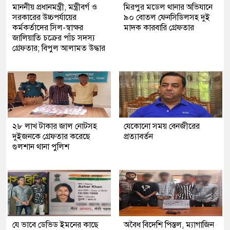
মাননীয় প্রধানমন্ত্রী, মন্ত্রীবর্গ ও
মিরপুর মডেল থানার অভিযানে
সরকারের উচ্চপর্যায়ের
৯০ বোতল ফেনসিডিলসহ দুই
কর্মকর্তাদের সিল-স্বাক্ষর
মাদক কারবারি গ্রেফতার
জালিয়াতি চক্রের পাঁচ সদস্য
গ্রেফতার; বিপুল আলামত উদ্ধার
২৮ লাখ টাকার জাল নোটসহ
যেকোনো সময় বেনজীরের
দুইজনকে গ্রেফতার করেছে
প্রত্যাবর্তন
গুলশান থানা পুলিশ
যে ভাবে ডেভিড ইমনের কাছে
অবৈধ বিদেশি পিস্তল, ম্যাগাজিন