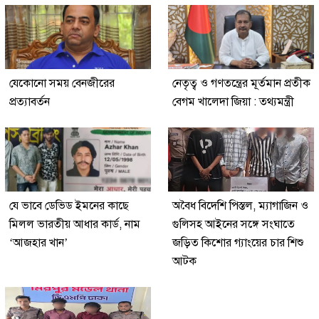
যেকোনো সময় বেনজীরের
নেতৃত্ব ও গণতন্ত্রের মূর্তমান প্রতীক
প্রত্যাবর্তন
বেগম খালেদা জিয়া : তথ্যমন্ত্রী
যে ভাবে ডেভিড ইমনের কাছে
অবৈধ বিদেশি পিস্তল, ম্যাগাজিন ও
মিলল ভারতীয় আধার কার্ড, নাম
গুলিসহ আইনের সঙ্গে সংঘাতে
‘আজহার খান’
জড়িত কিশোর গ্যাংয়ের চার শিশু
আটক