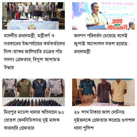
মাননীয় প্রধানমন্ত্রী, মন্ত্রীবর্গ ও
জনগণ পরিবর্তন চেয়েছে বলেই
সরকারের উচ্চপর্যায়ের কর্মকর্তাদের
জুলাই আন্দোলন সফল হয়েছে :
সিল-স্বাক্ষর জালিয়াতি চক্রের পাঁচ
প্রধানমন্ত্রী
সদস্য গ্রেফতার; বিপুল আলামত
উদ্ধার
মিরপুর মডেল থানার অভিযানে ৯০
২৮ লাখ টাকার জাল নোটসহ
বোতল ফেনসিডিলসহ দুই মাদক
দুইজনকে গ্রেফতার করেছে গুলশান
কারবারি গ্রেফতার
থানা পুলিশ