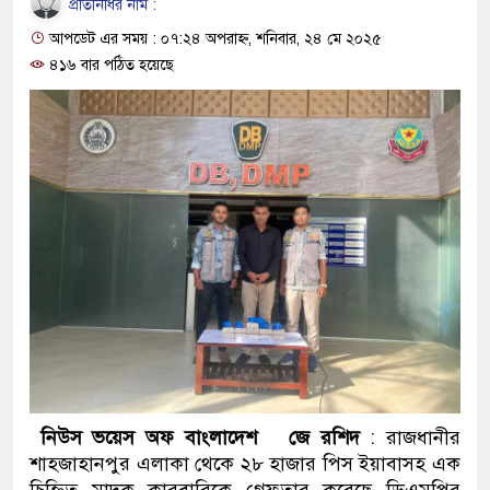
প্রতিনিধির নাম :
প্রধানমন্ত্রী
আপডেট এর সময় : ০৭:২৪ অপরাহ্ন, শনিবার, ২৪ মে ২০২৫
মিরপুর মডেল থানার অভিযানে
৪১৬ বার পঠিত হয়েছে
মাদক কারবারি গ্রেফতার
২৮ লাখ টাকার জাল নোটসহ দুই
থানা পুলিশ
যেকোনো সময় বেনজীরের প্রত্যাব
নেতৃত্ব ও গণতন্ত্রের মূর্তমান প্র
যে ভাবে ডেভিড ইমনের কাছে মি
‘আজহার খান’
অবৈধ বিদেশি পিস্তল, ম্যাগাজিন
নিউস ভয়েস অফ বাংলাদেশ জে রশিদ
: রাজধানীর
শাহজাহানপুর এলাকা থেকে ২৮ হাজার পিস ইয়াবাসহ এক
জড়িত কিশোর গ্যাংয়ের চার শিশু আট
চিহ্নিত মাদক কারবারিকে গ্রেফতার করেছে ডিএমপির