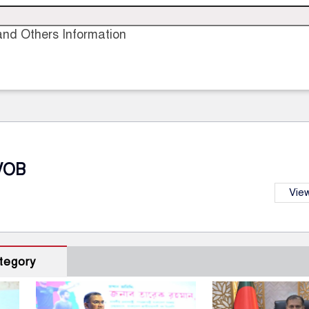
nd Others Information
VOB
View
tegory