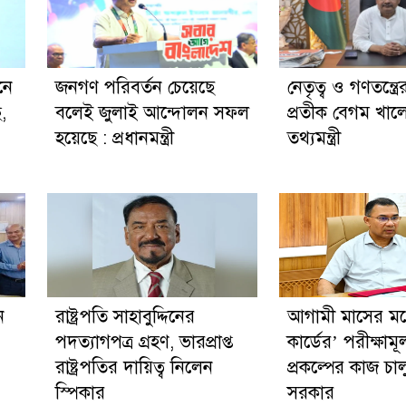
নে
জনগণ পরিবর্তন চেয়েছে
নেতৃত্ব ও গণতন্ত্রে
ছ,
বলেই জুলাই আন্দোলন সফল
প্রতীক বেগম খালে
হয়েছে : প্রধানমন্ত্রী
তথ্যমন্ত্রী
ন
রাষ্ট্রপতি সাহাবুদ্দিনের
আগামী মাসের মধ্য
পদত্যাগপত্র গ্রহণ, ভারপ্রাপ্ত
কার্ডের’ পরীক্ষাম
রাষ্ট্রপতির দায়িত্ব নিলেন
প্রকল্পের কাজ চা
স্পিকার
সরকার