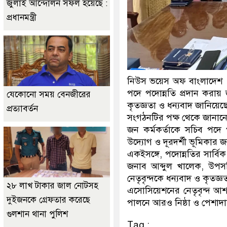
জুলাই আন্দোলন সফল হয়েছে :
প্রধানমন্ত্রী
নিউস ভয়েস অফ বাংলাদেশ প
পদে পদোন্নতি প্রদান করায় 
যেকোনো সময় বেনজীরের
কৃতজ্ঞতা ও ধন্যবাদ জানিয়েছে
প্রত্যাবর্তন
সংগঠনটির পক্ষ থেকে জানানো 
জন কর্মকর্তাকে সচিব পদে প
উদ্যোগ ও দূরদর্শী ভূমিকার জ
একইসঙ্গে, পদোন্নতির সার্বিক 
জনাব আব্দুল খালেক, উপসচ
নেতৃবৃন্দকে ধন্যবাদ ও কৃতজ্
২৮ লাখ টাকার জাল নোটসহ
এসোসিয়েশনের নেতৃবৃন্দ আশা 
দুইজনকে গ্রেফতার করেছে
পালনে আরও নিষ্ঠা ও পেশাদার
গুলশান থানা পুলিশ
Tag :