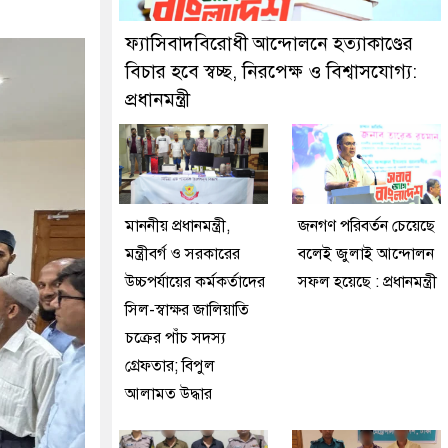
ুইজনকে গ্রেফতার করেছে মিরপুর মডেল থানা পুলিশ
ফ্যাসিবাদবিরোধী আন্দোলনে হত্যাকাণ্ডের
বিচার হবে স্বচ্ছ, নিরপেক্ষ ও বিশ্বাসযোগ্য:
প্রধানমন্ত্রী
মাননীয় প্রধানমন্ত্রী,
জনগণ পরিবর্তন চেয়েছে
মন্ত্রীবর্গ ও সরকারের
বলেই জুলাই আন্দোলন
উচ্চপর্যায়ের কর্মকর্তাদের
সফল হয়েছে : প্রধানমন্ত্রী
সিল-স্বাক্ষর জালিয়াতি
চক্রের পাঁচ সদস্য
গ্রেফতার; বিপুল
আলামত উদ্ধার