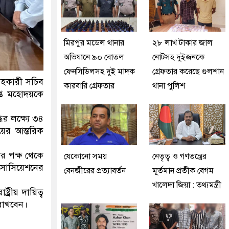
মিরপুর মডেল থানার
২৮ লাখ টাকার জাল
অভিযানে ৯০ বোতল
নোটসহ দুইজনকে
ফেনসিডিলসহ দুই মাদক
গ্রেফতার করেছে গুলশান
সহকারী সচিব
কারবারি গ্রেফতার
থানা পুলিশ
াপ্ত মহোদয়কে
র লক্ষ্যে ৩৪
লয়ের আন্তরিক
দের পক্ষ থেকে
যেকোনো সময়
নেতৃত্ব ও গণতন্ত্রের
সোসিয়েশনের
বেনজীরের প্রত্যাবর্তন
মূর্তমান প্রতীক বেগম
খালেদা জিয়া : তথ্যমন্ত্রী
্রীয় দায়িত্ব
 রাখবেন।