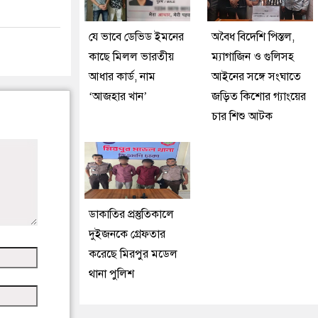
যে ভাবে ডেভিড ইমনের
অবৈধ বিদেশি পিস্তল,
কাছে মিলল ভারতীয়
ম্যাগাজিন ও গুলিসহ
আধার কার্ড, নাম
আইনের সঙ্গে সংঘাতে
‘আজহার খান’
জড়িত কিশোর গ্যাংয়ের
চার শিশু আটক
ডাকাতির প্রস্তুতিকালে
দুইজনকে গ্রেফতার
করেছে মিরপুর মডেল
থানা পুলিশ