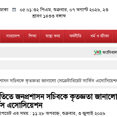
ঢাকা
০৫:০১:৩৩ পিএম
, শুক্রবার, ০৭ অগাস্ট ২০২৬, ২৩
শ্রাবণ ১৪৩৩ বঙ্গাব্দ
সারাদেশ
শিক্ষা
স্বাস্থ্য কথা
অর্থনীতি
ধর্ম ও জীবন
ফ্যাসিবাদবিরোধী আন্দোলনে হ
মাননীয় প্রধানমন্ত্রী, মন্ত
জনগণ পরিবর্তন চেয়েছে বল
াসন সচিবকে কৃতজ্ঞতা জানালো সেক্রেটারিয়েট সার্ভিস এসোসিয়েশ
২৮ লাখ টাকার জাল নোটস
তিতে জনপ্রশাসন সচিবকে কৃতজ্ঞতা জানাল
নেতৃত্ব ও গণতন্ত্রের মূর্তম
্ভিস এসোসিয়েশন
অবৈধ বিদেশি পিস্তল, ম্
ডেট এর সময় : ১১:২৮ অপরাহ্ন, শুক্রবার, ৩ জুলাই ২০২৬