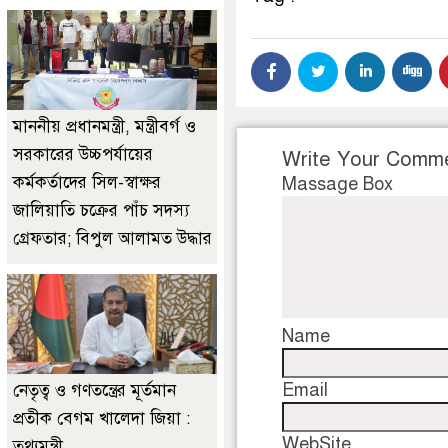
মাননীয় প্রধানমন্ত্রী, মন্ত্রীবর্গ ও
সরকারের উচ্চপর্যায়ের
Write Your Comm
কর্মকর্তাদের সিল-স্বাক্ষর
Massage Box
জালিয়াতি চক্রের পাঁচ সদস্য
গ্রেফতার; বিপুল আলামত উদ্ধার
Name
Email
নেতৃত্ব ও গণতন্ত্রের মূর্তমান
প্রতীক বেগম খালেদা জিয়া :
WebSite
তথ্যমন্ত্রী