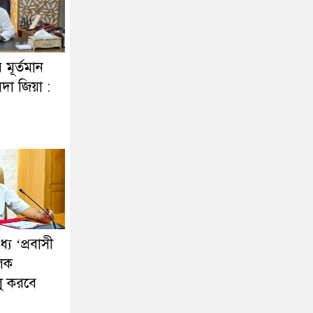
র মূর্তমান
দা জিয়া :
ে ‘প্রবাসী
ূলক
লু করবে