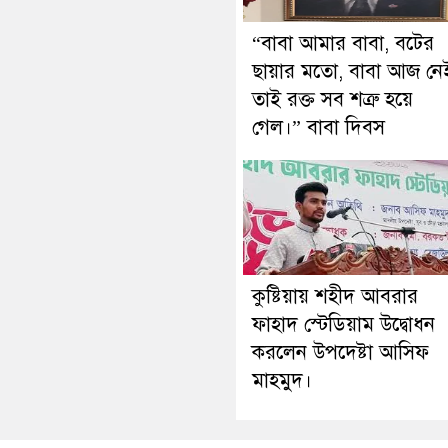
“বাবা আমার বাবা, বটের
ছায়ার মতো, বাবা আজ নে
তাই রক্ত সব শত্রু হয়ে
গেল।” বাবা দিবস
কুষ্টিয়ায় শহীদ আবরার
ফাহাদ স্টেডিয়াম উদ্বোধন
করলেন উপদেষ্টা আসিফ
মাহমুদ।