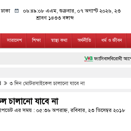
ঢাকা
০৬:৪৯:০৯ এএম
, শুক্রবার, ০৭ অগাস্ট ২০২৬, ২৩
শ্রাবণ ১৪৩৩ বঙ্গাব্দ
সারাদেশ
শিক্ষা
স্বাস্থ্য কথা
অর্থনীতি
ধর্ম ও জীবন
ফ্যাসিবাদবিরোধী আন্দোলনে হত্যাকাণ্ডে
মাননীয় প্রধানমন্ত্রী, মন্ত্রীবর্গ ও
d
৩ দিন মোটরসাইকেল চালানো যাবে না
জনগণ পরিবর্তন চেয়েছে বলেই জুলাই
২৮ লাখ টাকার জাল নোটসহ দুইজনক
ল চালানো যাবে না
নেতৃত্ব ও গণতন্ত্রের মূর্তমান প্রতীক
ডেট এর সময় : ০৫:৩৬ অপরাহ্ন, রবিবার, ২৩ ডিসেম্বর ২০১৮
অবৈধ বিদেশি পিস্তল, ম্যাগাজিন 