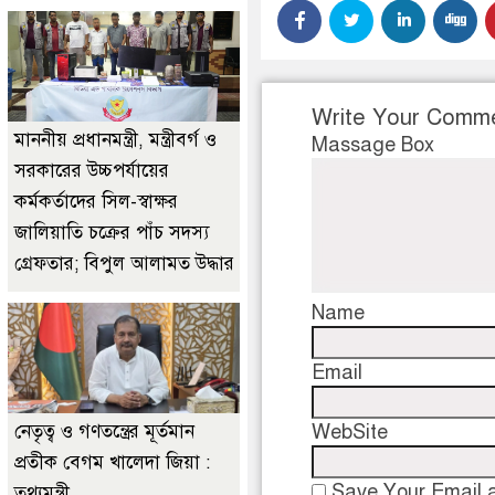
Write Your Comm
মাননীয় প্রধানমন্ত্রী, মন্ত্রীবর্গ ও
Massage Box
সরকারের উচ্চপর্যায়ের
কর্মকর্তাদের সিল-স্বাক্ষর
জালিয়াতি চক্রের পাঁচ সদস্য
গ্রেফতার; বিপুল আলামত উদ্ধার
Name
Email
নেতৃত্ব ও গণতন্ত্রের মূর্তমান
WebSite
প্রতীক বেগম খালেদা জিয়া :
Save Your Email a
তথ্যমন্ত্রী