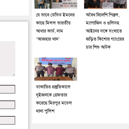
যে ভাবে ডেভিড ইমনের
অবৈধ বিদেশি পিস্তল,
কাছে মিলল ভারতীয়
ম্যাগাজিন ও গুলিসহ
আধার কার্ড, নাম
আইনের সঙ্গে সংঘাতে
‘আজহার খান’
জড়িত কিশোর গ্যাংয়ের
চার শিশু আটক
ডাকাতির প্রস্তুতিকালে
দুইজনকে গ্রেফতার
করেছে মিরপুর মডেল
থানা পুলিশ