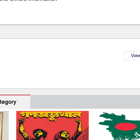
View
tegory