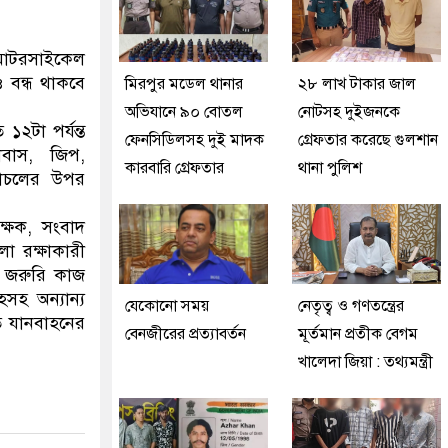
মোটরসাইকেল
 বন্ধ থাকবে
মিরপুর মডেল থানার
২৮ লাখ টাকার জাল
অভিযানে ৯০ বোতল
নোটসহ দুইজনকে
২টা পর্যন্ত
ফেনসিডিলসহ দুই মাদক
গ্রেফতার করেছে গুলশান
োবাস, জিপ,
কারবারি গ্রেফতার
থানা পুলিশ
চলাচলের উপর
ক্ষক, সংবাদ
লা রক্ষাকারী
িপয় জরুরি কাজ
হসহ অন্যান্য
যেকোনো সময়
নেতৃত্ব ও গণতন্ত্রের
ত যানবাহনের
বেনজীরের প্রত্যাবর্তন
মূর্তমান প্রতীক বেগম
খালেদা জিয়া : তথ্যমন্ত্রী