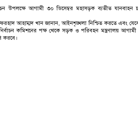
ডাকাতির প্রস্তুতিকালে দুইজনকে গ
াচন উপলক্ষে আগামী ৩০ ডিসেম্বর মহাসড়ক ব্যতীত যানবাহন চ
িব ফরহাদ আহাম্মদ খান জানান, আইনশৃঙ্খলা নিশ্চিত করতে এবং য
ির্বাচন কমিশনের পক্ষ থেকে সড়ক ও পরিবহন মন্ত্রণালয় আগামী
রি করবে।