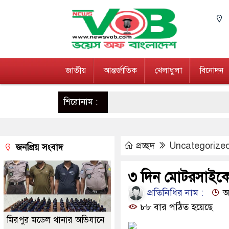
জাতীয়
আন্তর্জাতিক
খেলাধুলা
বিনোদন
শিরোনাম :
প্রচ্ছদ
Uncategorize
জনপ্রিয় সংবাদ
৩ দিন মোটরসাইকে
প্রতিনিধির নাম :
আপ
৮৮ বার পঠিত হয়েছে
মিরপুর মডেল থানার অভিযানে