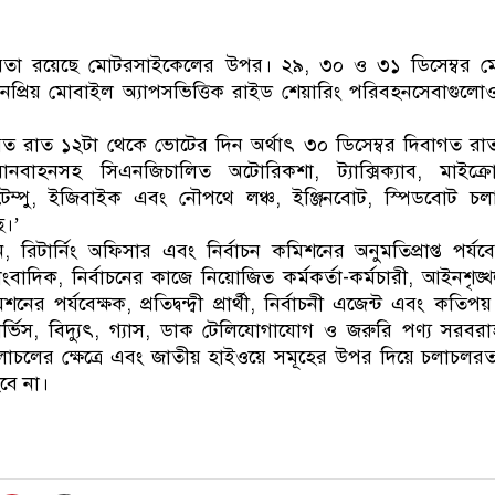
ঠোরতা রয়েছে মোটরসাইকেলের উপর। ২৯, ৩০ ও ৩১ ডিসেম্বর 
নপ্রিয় মোবাইল অ্যাপসভিত্তিক রাইড শেয়ারিং পরিবহনসেবাগুলোও
ত রাত ১২টা থেকে ভোটের দিন অর্থাৎ ৩০ ডিসেম্বর দিবাগত রাত ১
নবাহনসহ সিএনজিচালিত অটোরিকশা, ট্যাক্সিক্যাব, মাইক্র
 টেম্পু, ইজিবাইক এবং নৌপথে লঞ্চ, ইঞ্জিনবোট, স্পিডবোট 
ে।’
রিটার্নিং অফিসার এবং নির্বাচন কমিশনের অনুমতিপ্রাপ্ত পর্যবে
বাদিক, নির্বাচনের কাজে নিয়োজিত কর্মকর্তা-কর্মচারী, আইনশৃঙ্খ
নের পর্যবেক্ষক, প্রতিদ্বন্দ্বী প্রার্থী, নির্বাচনী এজেন্ট এবং কত
 সার্ভিস, বিদ্যুৎ, গ্যাস, ডাক টেলিযোগাযোগ ও জরুরি পণ্য সরবরা
লাচলের ক্ষেত্রে এবং জাতীয় হাইওয়ে সমূহের উপর দিয়ে চলাচলর
হবে না।