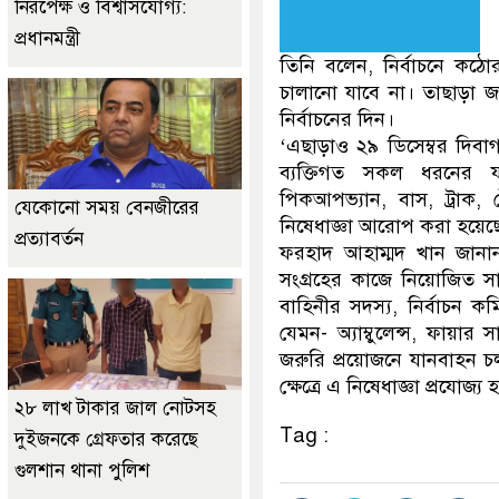
নিরপেক্ষ ও বিশ্বাসযোগ্য:
প্রধানমন্ত্রী
তিনি বলেন, নির্বাচনে ক
চালানো যাবে না। তাছাড়া জ
নির্বাচনের দিন।
‘এছাড়াও ২৯ ডিসেম্বর দিবাগ
ব্যক্তিগত সকল ধরনের যা
পিকআপভ্যান, বাস, ট্রাক,
যেকোনো সময় বেনজীরের
নিষেধাজ্ঞা আরোপ করা হয়েছ
প্রত্যাবর্তন
ফরহাদ আহাম্মদ খান জানান, 
সংগ্রহের কাজে নিয়োজিত সাং
বাহিনীর সদস্য, নির্বাচন কমিশ
যেমন- অ্যাম্বুলেন্স, ফায়ার
জরুরি প্রয়োজনে যানবাহন চ
ক্ষেত্রে এ নিষেধাজ্ঞা প্রযোজ্য 
২৮ লাখ টাকার জাল নোটসহ
Tag :
দুইজনকে গ্রেফতার করেছে
গুলশান থানা পুলিশ