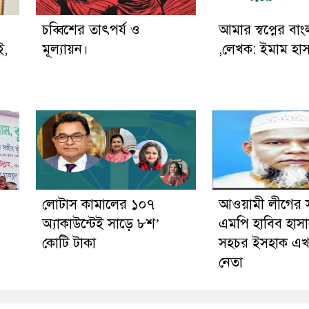
চব্বিশের তাৎপর্য ও
আমার স্বপ্নের বা
ই,
মূল্যায়ন।
,লেখক: ইমাম হা
লোটাস কামালের ১০৭
আওয়ামী লীগের 
অ্যাকাউন্টেই সাড়ে ৮শ’
এমপি হাবিব হাসা
কোটি টাকা
সহচর ইসহাক এখ
নেতা