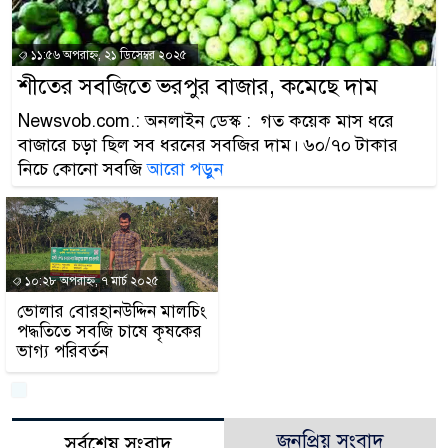
প্রধানমন্ত্রী
১১:৫৬ অপরাহ্ন, ২১ ডিসেম্বর ২০২৫
মিরপুর মডেল থানার অভ
শীতের সবজিতে ভরপুর বাজার, কমেছে দাম
মাদক কারবারি গ্রেফতার
Newsvob.com.: অনলাইন ডেস্ক : গত কয়েক মাস ধরে
২৮ লাখ টাকার জাল নোট
বাজারে চড়া ছিল সব ধরনের সবজির দাম। ৬০/৭০ টাকার
নিচে কোনো সবজি
আরো পড়ুন
থানা পুলিশ
যেকোনো সময় বেনজীরের প
নেতৃত্ব ও গণতন্ত্রের মূর্ত
১০:২৮ অপরাহ্ন, ৭ মার্চ ২০২৫
ভোলার বোরহানউদ্দিন মালচিং
যে ভাবে ডেভিড ইমনের ক
পদ্ধতিতে সবজি চাষে কৃষকের
ভাগ্য পরিবর্তন
‘আজহার খান’
অবৈধ বিদেশি পিস্তল, ম্
জড়িত কিশোর গ্যাংয়ের চার শ
জনপ্রিয় সংবাদ
সর্বশেষ সংবাদ