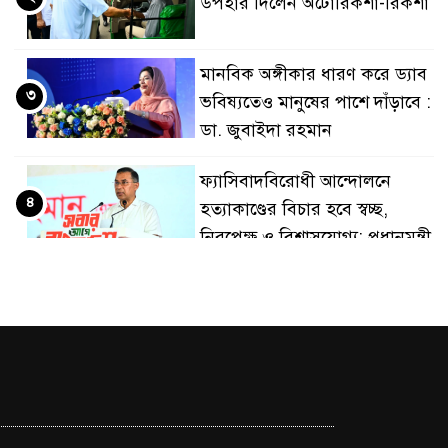
উপহার দিলেন অটোরিকশা-রিকশা
ন্ত্রের মূর্তমান প্রতীক বেগম খালেদা জিয়া : তথ্যমন্ত্রী
মানবিক অঙ্গীকার ধারণ করে ড্যাব
৩
ভবিষ্যতেও মানুষের পাশে দাঁড়াবে :
ডা. জুবাইদা রহমান
ফ্যাসিবাদবিরোধী আন্দোলনে
৪
হত্যাকাণ্ডের বিচার হবে স্বচ্ছ,
নিরপেক্ষ ও বিশ্বাসযোগ্য: প্রধানমন্ত্রী
মাননীয় প্রধানমন্ত্রী, মন্ত্রীবর্গ ও
৫
সরকারের উচ্চপর্যায়ের
কর্মকর্তাদের সিল-স্বাক্ষর জালিয়াতি
চক্রের পাঁচ সদস্য গ্রেফতার; বিপুল আলামত উদ্ধার
জনগণ পরিবর্তন চেয়েছে বলেই
৬