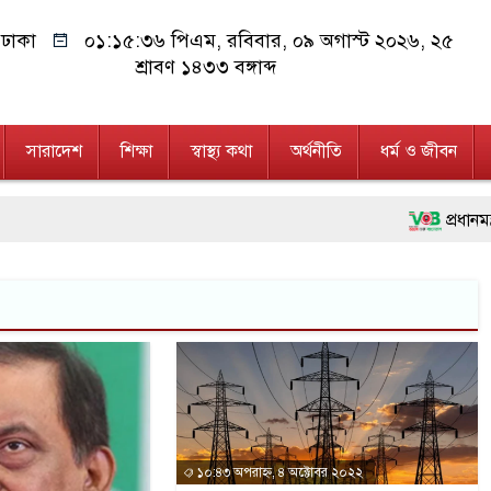
ঢাকা
০১:১৫:৩৭ পিএম
, রবিবার, ০৯ অগাস্ট ২০২৬, ২৫
শ্রাবণ ১৪৩৩ বঙ্গাব্দ
সারাদেশ
শিক্ষা
স্বাস্থ্য কথা
অর্থনীতি
ধর্ম ও জীবন
প্রধানমন্ত্রী
মানবিক অঙ্গ
ফ্যাসিবাদবিরো
মাননীয় প্রধান
জনগণ পরিবর্
২৮ লাখ টাক
১০:৪৩ অপরাহ্ন, ৪ অক্টোবর ২০২২