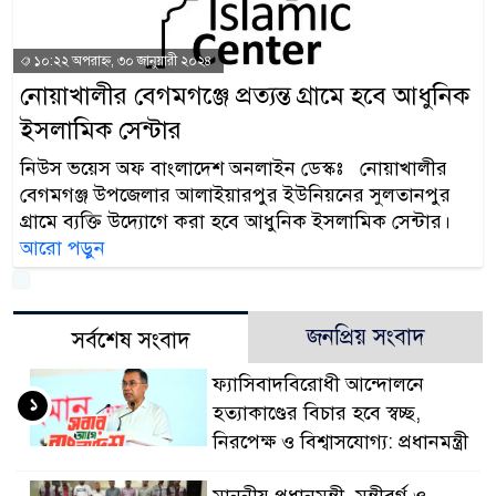
প্রধানমন্ত্রী
১০:২২ অপরাহ্ন, ৩০ জানুয়ারী ২০২৪
মিরপুর মডেল থানার অভি
নোয়াখালীর বেগমগঞ্জে প্রত্যন্ত গ্রামে হবে আধুনিক
মাদক কারবারি গ্রেফতার
ইসলামিক সেন্টার
২৮ লাখ টাকার জাল নোটসহ
নিউস ভয়েস অফ বাংলাদেশ অনলাইন ডেস্কঃ নোয়াখালীর
বেগমগঞ্জ উপজেলার আলাইয়ারপুর ইউনিয়নের সুলতানপুর
থানা পুলিশ
গ্রামে ব্যক্তি উদ্যোগে করা হবে আধুনিক ইসলামিক সেন্টার।
আরো পড়ুন
যেকোনো সময় বেনজীরের প্র
নেতৃত্ব ও গণতন্ত্রের মূর্তমা
জনপ্রিয় সংবাদ
সর্বশেষ সংবাদ
যে ভাবে ডেভিড ইমনের কা
ফ্যাসিবাদবিরোধী আন্দোলনে
‘আজহার খান’
১
হত্যাকাণ্ডের বিচার হবে স্বচ্ছ,
অবৈধ বিদেশি পিস্তল, ম্যা
নিরপেক্ষ ও বিশ্বাসযোগ্য: প্রধানমন্ত্রী
জড়িত কিশোর গ্যাংয়ের চার শিশ