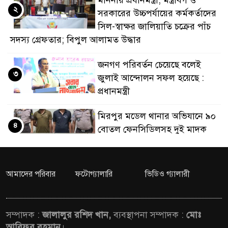
মাননীয় প্রধানমন্ত্রী, মন্ত্রীবর্গ ও
২
সরকারের উচ্চপর্যায়ের কর্মকর্তাদের
ডাকাতির প্রস্তুতিকালে দু
সিল-স্বাক্ষর জালিয়াতি চক্রের পাঁচ
থানা পুলিশ
সদস্য গ্রেফতার; বিপুল আলামত উদ্ধার
জনগণ পরিবর্তন চেয়েছে বলেই
৩
জুলাই আন্দোলন সফল হয়েছে :
প্রধানমন্ত্রী
মিরপুর মডেল থানার অভিযানে ৯০
৪
বোতল ফেনসিডিলসহ দুই মাদক
কারবারি গ্রেফতার
২৮ লাখ টাকার জাল নোটসহ
আমাদের পরিবার
ফটোগ্যালারি
ভিডিও গ্যালারী
৫
দুইজনকে গ্রেফতার করেছে গুলশান
থানা পুলিশ
সম্পাদক :
জালালুর রশিদ খান,
ব্যবস্থাপনা সম্পাদক :
মোঃ
যেকোনো সময় বেনজীরের
আরিফুর রহমান
।