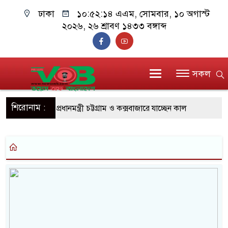
ঢাকা
১০:৫২:১৪ এএম
, সোমবার, ১০ অগাস্ট
২০২৬, ২৬ শ্রাবণ ১৪৩৩ বঙ্গাব্দ
সকল
শিরোনাম :
প্রধানমন্ত্রী চট্টগ্রাম ও কক্সবাজারে যাচ্ছেন কাল
জুলাই যোদ্ধাদের পাশে প্রধানমন্ত্রী, উপহার দিলেন অটোরিকশ
রিকশা
মানবিক অঙ্গীকার ধারণ করে ড্যাব ভবিষ্যতেও মানুষের পাশে
দাঁড়াবে : ডা. জুবাইদা রহমান
ফ্যাসিবাদবিরোধী আন্দোলনে হত্যাকাণ্ডের বিচার হবে স্বচ্ছ, নি