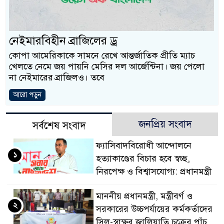
প্রধানমন্ত্রী
মিরপুর মডেল থানার অ
নেইমারবিহীন ব্রাজিলের ড্র
মাদক কারবারি গ্রেফতার
কোপা আমেরিকাকে সামনে রেখে আন্তর্জাতিক প্রীতি ম্যাচ
খেলতে নেমে জয় পায়নি মেসির দল আর্জেন্টিনা। জয় পেলো
২৮ লাখ টাকার জাল নো
না নেইমারের ব্রাজিলও। তবে
থানা পুলিশ
আরো পড়ুন
যেকোনো সময় বেনজীরের প
জনপ্রিয় সংবাদ
সর্বশেষ সংবাদ
নেতৃত্ব ও গণতন্ত্রের মূর্
ফ্যাসিবাদবিরোধী আন্দোলনে
১
যে ভাবে ডেভিড ইমনের 
হত্যাকাণ্ডের বিচার হবে স্বচ্ছ,
নিরপেক্ষ ও বিশ্বাসযোগ্য: প্রধানমন্ত্রী
‘আজহার খান’
মাননীয় প্রধানমন্ত্রী, মন্ত্রীবর্গ ও
অবৈধ বিদেশি পিস্তল, ম
২
সরকারের উচ্চপর্যায়ের কর্মকর্তাদের
জড়িত কিশোর গ্যাংয়ের চার 
সিল-স্বাক্ষর জালিয়াতি চক্রের পাঁচ