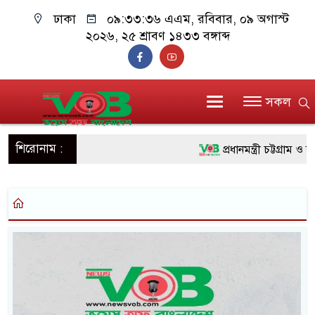
ঢাকা
০৯:৩৩:৩৬ এএম
, রবিবার, ০৯ অগাস্ট
২০২৬, ২৫ শ্রাবণ ১৪৩৩ বঙ্গাব্দ
সকল
শিরোনাম :
প্রধানমন্ত্রী চট্টগ্রাম ও
জুলাই যোদ্ধাদের পাশে প
রিকশা
মানবিক অঙ্গীকার ধারণ 
দাঁড়াবে : ডা. জুবাইদা রহমান
ফ্যাসিবাদবিরোধী আন্দোলন