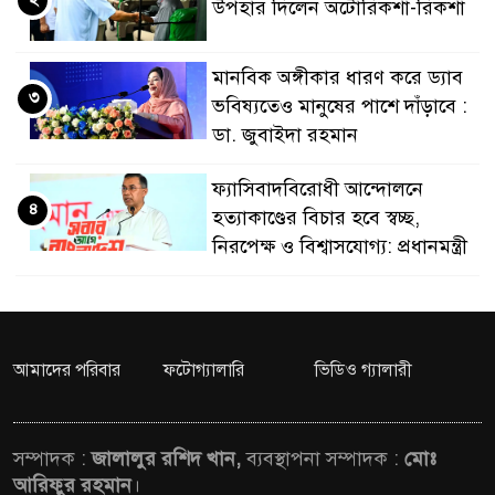
উপহার দিলেন অটোরিকশা-রিকশা
নেতৃত্ব ও গণতন্ত্রের মূর্
মানবিক অঙ্গীকার ধারণ করে ড্যাব
৩
ভবিষ্যতেও মানুষের পাশে দাঁড়াবে :
ডা. জুবাইদা রহমান
ফ্যাসিবাদবিরোধী আন্দোলনে
৪
হত্যাকাণ্ডের বিচার হবে স্বচ্ছ,
নিরপেক্ষ ও বিশ্বাসযোগ্য: প্রধানমন্ত্রী
মাননীয় প্রধানমন্ত্রী, মন্ত্রীবর্গ ও
৫
সরকারের উচ্চপর্যায়ের কর্মকর্তাদের
সিল-স্বাক্ষর জালিয়াতি চক্রের পাঁচ
আমাদের পরিবার
ফটোগ্যালারি
ভিডিও গ্যালারী
সদস্য গ্রেফতার; বিপুল আলামত উদ্ধার
জনগণ পরিবর্তন চেয়েছে বলেই
সম্পাদক :
জালালুর রশিদ খান,
ব্যবস্থাপনা সম্পাদক :
মোঃ
৬
জুলাই আন্দোলন সফল হয়েছে :
আরিফুর রহমান
।