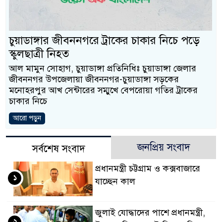
ও বিশ্বাসযোগ্য: প্রধানমন্ত্রী
মাননীয় প্রধানমন্ত্রী, মন্ত
চুয়াডাঙ্গার জীবননগরে ট্রাকের চাকার নিচে পড়ে
সিল-স্বাক্ষর জালিয়াতি চক্রে
স্কুলছাত্রী নিহত
আল মামুন সোহাগ, চুয়াডাঙ্গা প্রতিনিধিঃ চুয়াডাঙ্গা জেলার
উদ্ধার
জীবননগর উপজেলায়া জীবননগর-চুয়াডাঙ্গা সড়কের
মনোহরপুর আখ সেন্টারের সম্মুখে বেপরোয়া গতির ট্রাকের
জনগণ পরিবর্তন চেয়েছ
চাকার নিচে
প্রধানমন্ত্রী
আরো পড়ুন
মিরপুর মডেল থানার অ
জনপ্রিয় সংবাদ
সর্বশেষ সংবাদ
মাদক কারবারি গ্রেফতার
প্রধানমন্ত্রী চট্টগ্রাম ও কক্সবাজারে
২৮ লাখ টাকার জাল নো
১
যাচ্ছেন কাল
থানা পুলিশ
জুলাই যোদ্ধাদের পাশে প্রধানমন্ত্রী,
যেকোনো সময় বেনজীরের প
২