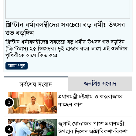
ও বিশ্বাসযোগ্য: প্রধানমন্ত্রী
মাননীয় প্রধানমন্ত্রী, মন্ত্রী
খ্রিস্টান ধর্মাবলম্বীদের সবচেয়ে বড় ধর্মীয় উৎসব
সিল-স্বাক্ষর জালিয়াতি চক্রের প
শুভ বড়দিন
খ্রিস্টান ধর্মাবলম্বীদের সবচেয়ে বড় ধর্মীয় উৎসব শুভ বড়দিন
উদ্ধার
(ক্রিস্টমাস) ২৫ ডিসেম্বর। দুই হাজার বছর আগে এই শুভদিনে
পৃথিবীকে আলোকিত করে
জনগণ পরিবর্তন চেয়েছে ব
আরো পড়ুন
প্রধানমন্ত্রী
মিরপুর মডেল থানার অভি
জনপ্রিয় সংবাদ
সর্বশেষ সংবাদ
মাদক কারবারি গ্রেফতার
প্রধানমন্ত্রী চট্টগ্রাম ও কক্সবাজারে
১
যাচ্ছেন কাল
২৮ লাখ টাকার জাল নোটসহ
থানা পুলিশ
জুলাই যোদ্ধাদের পাশে প্রধানমন্ত্রী,
২
উপহার দিলেন অটোরিকশা-রিকশা
যেকোনো সময় বেনজীরের প্র