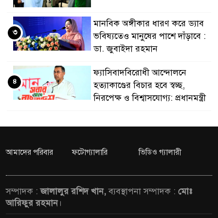
নেতৃত্ব ও গণতন্ত্রের মূর্তমা
মানবিক অঙ্গীকার ধারণ করে ড্যাব
৩
ভবিষ্যতেও মানুষের পাশে দাঁড়াবে :
ডা. জুবাইদা রহমান
ফ্যাসিবাদবিরোধী আন্দোলনে
৪
হত্যাকাণ্ডের বিচার হবে স্বচ্ছ,
নিরপেক্ষ ও বিশ্বাসযোগ্য: প্রধানমন্ত্রী
মাননীয় প্রধানমন্ত্রী, মন্ত্রীবর্গ ও
৫
সরকারের উচ্চপর্যায়ের কর্মকর্তাদের
সিল-স্বাক্ষর জালিয়াতি চক্রের পাঁচ
আমাদের পরিবার
ফটোগ্যালারি
ভিডিও গ্যালারী
সদস্য গ্রেফতার; বিপুল আলামত উদ্ধার
জনগণ পরিবর্তন চেয়েছে বলেই
সম্পাদক :
জালালুর রশিদ খান,
ব্যবস্থাপনা সম্পাদক :
মোঃ
৬
জুলাই আন্দোলন সফল হয়েছে :
আরিফুর রহমান
।
প্রধানমন্ত্রী