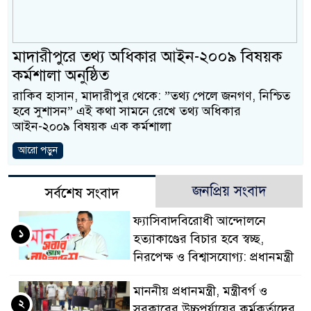
প্রধানমন্ত্রী
মিরপুর মডেল থানার অভিযা
মাদারীপুরে তথ্য অধিকার আইন-২০০৯ বিষয়ক
মাদক কারবারি গ্রেফতার
কর্মশালা অনুষ্ঠিত
রাকিব হাসান, মাদারীপুর থেকে: ‍”তথ্য পেলে জনগণ, ‍নিশ্চিত
২৮ লাখ টাকার জাল নোটসহ দ
হবে সুশাসন” এই কথা সামনে রেখে তথ্য অধিকার
আইন-২০০৯ বিষয়ক এক কর্মশালা
থানা পুলিশ
আরো পড়ুন
যেকোনো সময় বেনজীরের প্রত্
নেতৃত্ব ও গণতন্ত্রের মূর্তমান 
জনপ্রিয় সংবাদ
সর্বশেষ সংবাদ
যে ভাবে ডেভিড ইমনের কাছে
ফ্যাসিবাদবিরোধী আন্দোলনে
১
হত্যাকাণ্ডের বিচার হবে স্বচ্ছ,
‘আজহার খান’
নিরপেক্ষ ও বিশ্বাসযোগ্য: প্রধানমন্ত্রী
অবৈধ বিদেশি পিস্তল, ম্যাগা
মাননীয় প্রধানমন্ত্রী, মন্ত্রীবর্গ ও
২
জড়িত কিশোর গ্যাংয়ের চার শিশু
সরকারের উচ্চপর্যায়ের কর্মকর্তাদের