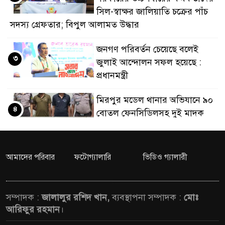
সিল-স্বাক্ষর জালিয়াতি চক্রের পাঁচ
ডাকাতির প্রস্তুতিকালে দুইজ
সদস্য গ্রেফতার; বিপুল আলামত উদ্ধার
থানা পুলিশ
জনগণ পরিবর্তন চেয়েছে বলেই
৩
জুলাই আন্দোলন সফল হয়েছে :
প্রধানমন্ত্রী
মিরপুর মডেল থানার অভিযানে ৯০
৪
বোতল ফেনসিডিলসহ দুই মাদক
কারবারি গ্রেফতার
২৮ লাখ টাকার জাল নোটসহ
আমাদের পরিবার
ফটোগ্যালারি
ভিডিও গ্যালারী
৫
দুইজনকে গ্রেফতার করেছে গুলশান
থানা পুলিশ
সম্পাদক :
জালালুর রশিদ খান,
ব্যবস্থাপনা সম্পাদক :
মোঃ
যেকোনো সময় বেনজীরের
আরিফুর রহমান
।
৬
প্রত্যাবর্তন