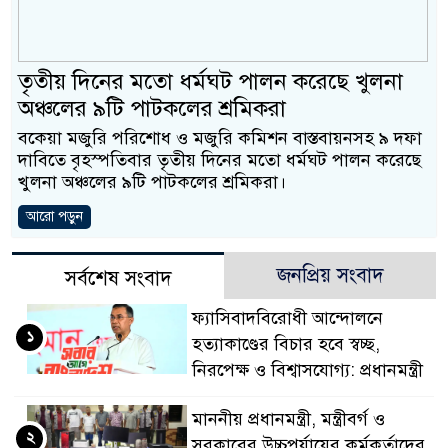
প্রধানমন্ত্রী
মিরপুর মডেল থানার অভ
তৃতীয় দিনের মতো ধর্মঘট পালন করেছে খুলনা
মাদক কারবারি গ্রেফতার
অঞ্চলের ৯টি পাটকলের শ্রমিকরা
বকেয়া মজুরি পরিশোধ ও মজুরি কমিশন বাস্তবায়নসহ ৯ দফা
২৮ লাখ টাকার জাল নোট
দাবিতে বৃহস্পতিবার তৃতীয় দিনের মতো ধর্মঘট পালন করেছে
খুলনা অঞ্চলের ৯টি পাটকলের শ্রমিকরা।
থানা পুলিশ
আরো পড়ুন
যেকোনো সময় বেনজীরের প্
নেতৃত্ব ও গণতন্ত্রের মূর্ত
জনপ্রিয় সংবাদ
সর্বশেষ সংবাদ
যে ভাবে ডেভিড ইমনের ক
ফ্যাসিবাদবিরোধী আন্দোলনে
১
হত্যাকাণ্ডের বিচার হবে স্বচ্ছ,
‘আজহার খান’
নিরপেক্ষ ও বিশ্বাসযোগ্য: প্রধানমন্ত্রী
অবৈধ বিদেশি পিস্তল, ম্
মাননীয় প্রধানমন্ত্রী, মন্ত্রীবর্গ ও
২
জড়িত কিশোর গ্যাংয়ের চার শ
সরকারের উচ্চপর্যায়ের কর্মকর্তাদের