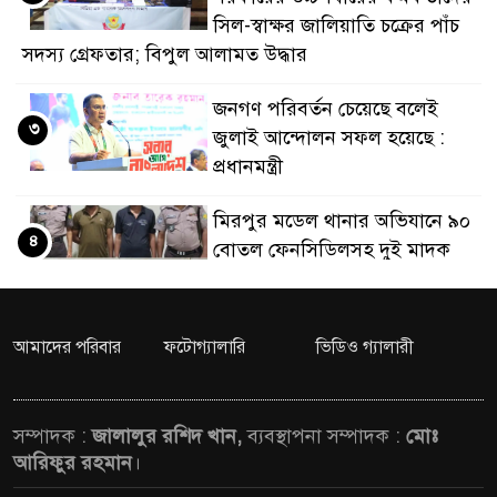
সিল-স্বাক্ষর জালিয়াতি চক্রের পাঁচ
ডাকাতির প্রস্তুতিকালে 
সদস্য গ্রেফতার; বিপুল আলামত উদ্ধার
থানা পুলিশ
জনগণ পরিবর্তন চেয়েছে বলেই
৩
জুলাই আন্দোলন সফল হয়েছে :
প্রধানমন্ত্রী
মিরপুর মডেল থানার অভিযানে ৯০
৪
বোতল ফেনসিডিলসহ দুই মাদক
কারবারি গ্রেফতার
২৮ লাখ টাকার জাল নোটসহ
আমাদের পরিবার
ফটোগ্যালারি
ভিডিও গ্যালারী
৫
দুইজনকে গ্রেফতার করেছে গুলশান
থানা পুলিশ
সম্পাদক :
জালালুর রশিদ খান,
ব্যবস্থাপনা সম্পাদক :
মোঃ
যেকোনো সময় বেনজীরের
আরিফুর রহমান
।
৬
প্রত্যাবর্তন