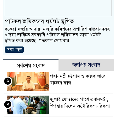
ও বিশ্বাসযোগ্য: প্রধানমন্ত্রী
মাননীয় প্রধানমন্ত্রী, মন্ত্রী
পাটকল শ্রমিকদের ধর্মঘট স্থগিত
সিল-স্বাক্ষর জালিয়াতি চক্রের প
বকেয়া মজুরি আদায়, মজুরি কমিশনের সুপারিশ বাস্তবায়নসহ
৯ দফা দাবিতে সরকারি পাটকল শ্রমিকদের ডাকা ধর্মঘট
উদ্ধার
স্থগিত করা হয়েছে। গতকাল সোমবার
জনগণ পরিবর্তন চেয়েছে ব
আরো পড়ুন
প্রধানমন্ত্রী
জনপ্রিয় সংবাদ
সর্বশেষ সংবাদ
মিরপুর মডেল থানার অভি
প্রধানমন্ত্রী চট্টগ্রাম ও কক্সবাজারে
১
মাদক কারবারি গ্রেফতার
যাচ্ছেন কাল
২৮ লাখ টাকার জাল নোটসহ
জুলাই যোদ্ধাদের পাশে প্রধানমন্ত্রী,
থানা পুলিশ
২
উপহার দিলেন অটোরিকশা-রিকশা
যেকোনো সময় বেনজীরের প্র