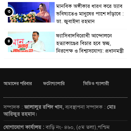
মানবিক অঙ্গীকার ধারণ করে ড্যাব
নেতৃত্ব ও গণতন্ত্রের মূর্তমা
৩
ভবিষ্যতেও মানুষের পাশে দাঁড়াবে :
ডা. জুবাইদা রহমান
ফ্যাসিবাদবিরোধী আন্দোলনে
৪
হত্যাকাণ্ডের বিচার হবে স্বচ্ছ,
নিরপেক্ষ ও বিশ্বাসযোগ্য: প্রধানমন্ত্রী
মাননীয় প্রধানমন্ত্রী, মন্ত্রীবর্গ ও
৫
সরকারের উচ্চপর্যায়ের কর্মকর্তাদের
সিল-স্বাক্ষর জালিয়াতি চক্রের পাঁচ
আমাদের পরিবার
ফটোগ্যালারি
ভিডিও গ্যালারী
সদস্য গ্রেফতার; বিপুল আলামত উদ্ধার
জনগণ পরিবর্তন চেয়েছে বলেই
সম্পাদক :
জালালুর রশিদ খান,
ব্যবস্থাপনা সম্পাদক :
মোঃ
৬
জুলাই আন্দোলন সফল হয়েছে :
আরিফুর রহমান
।
প্রধানমন্ত্রী
যোগাযোগ কার্যালয় :
বাড়ি নং- ৪৬০, (৫ম তলা),পশ্চিম