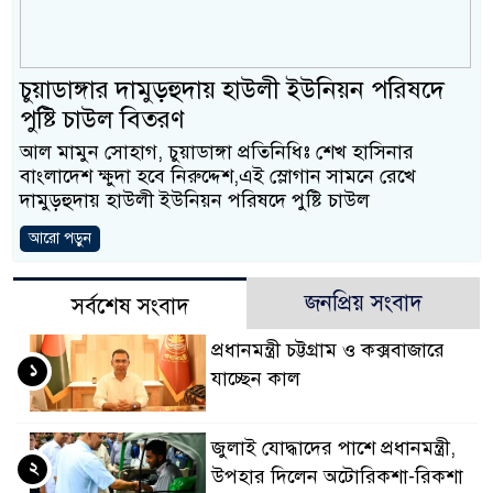
ও বিশ্বাসযোগ্য: প্রধানমন্ত্রী
মাননীয় প্রধানমন্ত্রী, মন্ত্রী
চুয়াডাঙ্গার দামুড়হুদায় হাউলী ইউনিয়ন পরিষদে
সিল-স্বাক্ষর জালিয়াতি চক্রের প
পুষ্টি চাউল বিতরণ
আল মামুন সোহাগ, চুয়াডাঙ্গা প্রতিনিধিঃ শেখ হাসিনার
উদ্ধার
বাংলাদেশ ক্ষুদা হবে নিরুদ্দেশ,এই স্লোগান সামনে রেখে
দামুড়হুদায় হাউলী ইউনিয়ন পরিষদে পুষ্টি চাউল
জনগণ পরিবর্তন চেয়েছে 
আরো পড়ুন
প্রধানমন্ত্রী
মিরপুর মডেল থানার অভি
জনপ্রিয় সংবাদ
সর্বশেষ সংবাদ
মাদক কারবারি গ্রেফতার
প্রধানমন্ত্রী চট্টগ্রাম ও কক্সবাজারে
১
যাচ্ছেন কাল
২৮ লাখ টাকার জাল নোটসহ
থানা পুলিশ
জুলাই যোদ্ধাদের পাশে প্রধানমন্ত্রী,
২
উপহার দিলেন অটোরিকশা-রিকশা
যেকোনো সময় বেনজীরের প্র