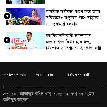
নেতৃত্ব ও গণতন্ত্রের মূর্তমা
মানবিক অঙ্গীকার ধারণ করে ড্যাব
৩
ভবিষ্যতেও মানুষের পাশে দাঁড়াবে :
ডা. জুবাইদা রহমান
ফ্যাসিবাদবিরোধী আন্দোলনে
৪
হত্যাকাণ্ডের বিচার হবে স্বচ্ছ,
নিরপেক্ষ ও বিশ্বাসযোগ্য: প্রধানমন্ত্রী
মাননীয় প্রধানমন্ত্রী, মন্ত্রীবর্গ ও
৫
সরকারের উচ্চপর্যায়ের কর্মকর্তাদের
সিল-স্বাক্ষর জালিয়াতি চক্রের পাঁচ
আমাদের পরিবার
ফটোগ্যালারি
ভিডিও গ্যালারী
সদস্য গ্রেফতার; বিপুল আলামত উদ্ধার
জনগণ পরিবর্তন চেয়েছে বলেই
সম্পাদক :
জালালুর রশিদ খান,
ব্যবস্থাপনা সম্পাদক :
মোঃ
৬
জুলাই আন্দোলন সফল হয়েছে :
আরিফুর রহমান
।
প্রধানমন্ত্রী