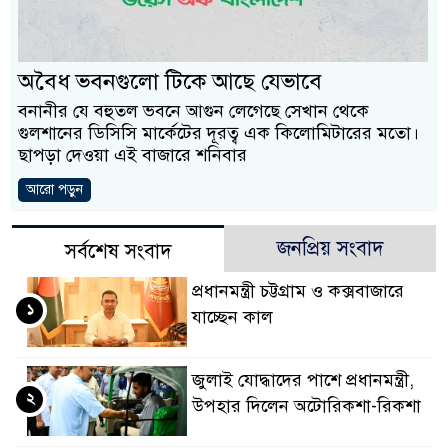
ও বিশ্বাসযোগ্য: প্রধানমন্ত্রী
মাননীয় প্রধানমন্ত্রী, মন
অবৈধ ভবনগুলো টিকে আছে যেভাবে
সিল-স্বাক্ষর জালিয়াতি চক্র
বনানীর যে বহুতল ভবনে আগুন লেগেছে সেখান থেকে
গুলশানের ডিসিসি মার্কেটের দূরত্ব এক কিলোমিটারের মতো।
উদ্ধার
ছাপড়া দেওয়া এই বাজারে শনিবার
জনগণ পরিবর্তন চেয়ে
আরো পড়ুন
প্রধানমন্ত্রী
জনপ্রিয় সংবাদ
সর্বশেষ সংবাদ
মিরপুর মডেল থানার 
প্রধানমন্ত্রী চট্টগ্রাম ও কক্সবাজারে
১
মাদক কারবারি গ্রেফতার
যাচ্ছেন কাল
২৮ লাখ টাকার জাল ন
জুলাই যোদ্ধাদের পাশে প্রধানমন্ত্রী,
থানা পুলিশ
২
উপহার দিলেন অটোরিকশা-রিকশা
যেকোনো সময় বেনজীরের 