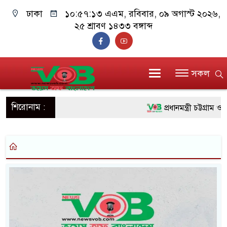
ঢাকা
১০:৫৭:১৩ এএম
, রবিবার, ০৯ অগাস্ট ২০২৬,
২৫ শ্রাবণ ১৪৩৩ বঙ্গাব্দ
সকল
শিরোনাম :
প্রধানমন্ত্রী চট্টগ্রাম 
জুলাই যোদ্ধাদের পাশে 
রিকশা
মানবিক অঙ্গীকার ধারণ
দাঁড়াবে : ডা. জুবাইদা রহমা
ফ্যাসিবাদবিরোধী আন্দোল