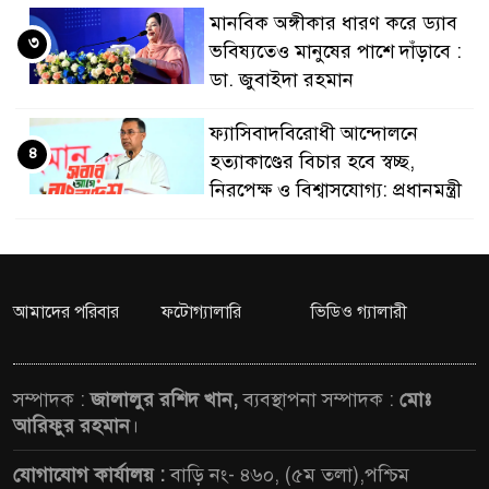
মানবিক অঙ্গীকার ধারণ করে ড্যাব
নেতৃত্ব ও গণতন্ত্রের মূ
৩
ভবিষ্যতেও মানুষের পাশে দাঁড়াবে :
ডা. জুবাইদা রহমান
ফ্যাসিবাদবিরোধী আন্দোলনে
৪
হত্যাকাণ্ডের বিচার হবে স্বচ্ছ,
নিরপেক্ষ ও বিশ্বাসযোগ্য: প্রধানমন্ত্রী
মাননীয় প্রধানমন্ত্রী, মন্ত্রীবর্গ ও
৫
সরকারের উচ্চপর্যায়ের কর্মকর্তাদের
সিল-স্বাক্ষর জালিয়াতি চক্রের পাঁচ
আমাদের পরিবার
ফটোগ্যালারি
ভিডিও গ্যালারী
সদস্য গ্রেফতার; বিপুল আলামত উদ্ধার
জনগণ পরিবর্তন চেয়েছে বলেই
সম্পাদক :
জালালুর রশিদ খান,
ব্যবস্থাপনা সম্পাদক :
মোঃ
৬
জুলাই আন্দোলন সফল হয়েছে :
আরিফুর রহমান
।
প্রধানমন্ত্রী
যোগাযোগ কার্যালয় :
বাড়ি নং- ৪৬০, (৫ম তলা),পশ্চিম