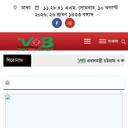
ঢাকা
১১:২৮:৪২ এএম
, সোমবার, ১০ অগাস্ট
২০২৬, ২৬ শ্রাবণ ১৪৩৩ বঙ্গাব্দ
সকল
শিরোনাম :
প্রধানমন্ত্রী চট্টগ্রাম ও ক
জুলাই যোদ্ধাদের পাশে প্র
রিকশা
মানবিক অঙ্গীকার ধারণ কর
দাঁড়াবে : ডা. জুবাইদা রহমান
ফ্যাসিবাদবিরোধী আন্দোলনে 