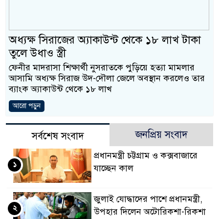
ও বিশ্বাসযোগ্য: প্রধানমন্ত্রী
মাননীয় প্রধানমন্ত্রী, মন্ত্র
অধ্যক্ষ সিরাজের অ্যাকাউন্ট থেকে ১৮ লাখ টাকা
সিল-স্বাক্ষর জালিয়াতি চক্রের 
তুলে উধাও স্ত্রী
ফেনীর মাদরাসা শিক্ষার্থী নুসরাতকে পুড়িয়ে হত্যা মামলার
উদ্ধার
আসামি অধ্যক্ষ সিরাজ উদ-দৌলা জেলে অবস্থান করলেও তার
ব্যাংক অ্যাকাউন্ট থেকে ১৮ লাখ
জনগণ পরিবর্তন চেয়েছে 
আরো পড়ুন
প্রধানমন্ত্রী
মিরপুর মডেল থানার অভ
জনপ্রিয় সংবাদ
সর্বশেষ সংবাদ
মাদক কারবারি গ্রেফতার
প্রধানমন্ত্রী চট্টগ্রাম ও কক্সবাজারে
১
যাচ্ছেন কাল
২৮ লাখ টাকার জাল নোটস
থানা পুলিশ
জুলাই যোদ্ধাদের পাশে প্রধানমন্ত্রী,
২
উপহার দিলেন অটোরিকশা-রিকশা
যেকোনো সময় বেনজীরের প্