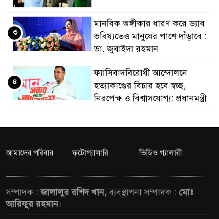
নেতৃত্ব ও গণতন্ত্রের মূর্তম
মানবিক অঙ্গীকার ধারণ করে ড্যাব
৩
ভবিষ্যতেও মানুষের পাশে দাঁড়াবে :
ডা. জুবাইদা রহমান
ফ্যাসিবাদবিরোধী আন্দোলনে
৪
হত্যাকাণ্ডের বিচার হবে স্বচ্ছ,
নিরপেক্ষ ও বিশ্বাসযোগ্য: প্রধানমন্ত্রী
মাননীয় প্রধানমন্ত্রী, মন্ত্রীবর্গ ও
৫
সরকারের উচ্চপর্যায়ের কর্মকর্তাদের
সিল-স্বাক্ষর জালিয়াতি চক্রের পাঁচ
আমাদের পরিবার
ফটোগ্যালারি
ভিডিও গ্যালারী
সদস্য গ্রেফতার; বিপুল আলামত উদ্ধার
জনগণ পরিবর্তন চেয়েছে বলেই
সম্পাদক :
জালালুর রশিদ খান,
ব্যবস্থাপনা সম্পাদক :
মোঃ
৬
জুলাই আন্দোলন সফল হয়েছে :
আরিফুর রহমান
।
প্রধানমন্ত্রী