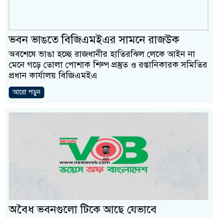
প্রধানমন্ত্রী
মিরপুর মডেল থানার অভিযানে
ভবন ভাঙতে বিজিএমইএর সামনে রাজউক
মাদক কারবারি গ্রেফতার
অবশেষে ভাঙা হচ্ছে রাজধানীর হাতিরঝিল লেকে আইন না
মেনে গড়ে তোলা পোশাক শিল্প প্রস্তুত ও রপ্তানিকারক সমিতির
২৮ লাখ টাকার জাল নোটসহ দুই
প্রধান কার্যালয় বিজিএমইএ
থানা পুলিশ
আরো পড়ুন
যেকোনো সময় বেনজীরের প্রত্যাব
নেতৃত্ব ও গণতন্ত্রের মূর্তমান প্র
যে ভাবে ডেভিড ইমনের কাছে ম
‘আজহার খান’
অবৈধ বিদেশি পিস্তল, ম্যাগাজি
অবৈধ ভবনগুলো টিকে আছে যেভাবে
জড়িত কিশোর গ্যাংয়ের চার শিশু আট