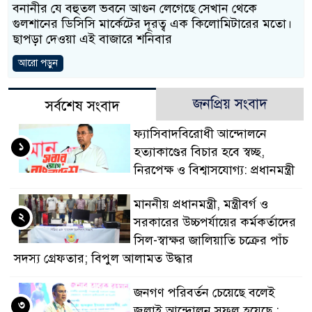
বনানীর যে বহুতল ভবনে আগুন লেগেছে সেখান থেকে
ডাকাতির প্রস্তুতিকালে দুইজনক
গুলশানের ডিসিসি মার্কেটের দূরত্ব এক কিলোমিটারের মতো।
ছাপড়া দেওয়া এই বাজারে শনিবার
থানা পুলিশ
আরো পড়ুন
জনপ্রিয় সংবাদ
সর্বশেষ সংবাদ
ফ্যাসিবাদবিরোধী আন্দোলনে
১
হত্যাকাণ্ডের বিচার হবে স্বচ্ছ,
নিরপেক্ষ ও বিশ্বাসযোগ্য: প্রধানমন্ত্রী
মাননীয় প্রধানমন্ত্রী, মন্ত্রীবর্গ ও
২
সরকারের উচ্চপর্যায়ের কর্মকর্তাদের
সিল-স্বাক্ষর জালিয়াতি চক্রের পাঁচ
সদস্য গ্রেফতার; বিপুল আলামত উদ্ধার
জনগণ পরিবর্তন চেয়েছে বলেই
৩
জুলাই আন্দোলন সফল হয়েছে :