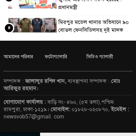
প্রধানমন্ত্রী
মিরপুর মডেল থানার অভিযানে ৯০
৪
বোতল ফেনসিডিলসহ দুই মাদক
কারবারি গ্রেফতার
২৮ লাখ টাকার জাল নোটসহ
আমাদের পরিবার
ফটোগ্যালারি
ভিডিও গ্যালারী
৫
দুইজনকে গ্রেফতার করেছে গুলশান
থানা পুলিশ
সম্পাদক :
জালালুর রশিদ খান,
ব্যবস্থাপনা সম্পাদক :
মোঃ
যেকোনো সময় বেনজীরের
আরিফুর রহমান
।
৬
প্রত্যাবর্তন
যোগাযোগ কার্যালয় :
বাড়ি নং- ৪৬০, (৫ম তলা),পশ্চিম
রামপুরা, ঢাকা-১২১৯।
মোবাইল:
০১৮২৮-০২০৮৭০,
ইমেইল :
নেতৃত্ব ও গণতন্ত্রের মূর্তমান প্রতীক
newsvob57@gmail. com
৭
বেগম খালেদা জিয়া : তথ্যমন্ত্রী