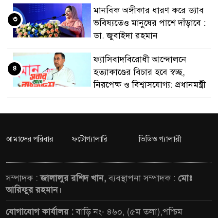
মানবিক অঙ্গীকার ধারণ করে ড্যাব
নেতৃত্ব ও গণতন্ত্রের মূর্তমা
৩
ভবিষ্যতেও মানুষের পাশে দাঁড়াবে :
ডা. জুবাইদা রহমান
ফ্যাসিবাদবিরোধী আন্দোলনে
৪
হত্যাকাণ্ডের বিচার হবে স্বচ্ছ,
নিরপেক্ষ ও বিশ্বাসযোগ্য: প্রধানমন্ত্রী
মাননীয় প্রধানমন্ত্রী, মন্ত্রীবর্গ ও
৫
সরকারের উচ্চপর্যায়ের কর্মকর্তাদের
সিল-স্বাক্ষর জালিয়াতি চক্রের পাঁচ
আমাদের পরিবার
ফটোগ্যালারি
ভিডিও গ্যালারী
সদস্য গ্রেফতার; বিপুল আলামত উদ্ধার
জনগণ পরিবর্তন চেয়েছে বলেই
সম্পাদক :
জালালুর রশিদ খান,
ব্যবস্থাপনা সম্পাদক :
মোঃ
৬
জুলাই আন্দোলন সফল হয়েছে :
আরিফুর রহমান
।
প্রধানমন্ত্রী
যোগাযোগ কার্যালয় :
বাড়ি নং- ৪৬০, (৫ম তলা),পশ্চিম