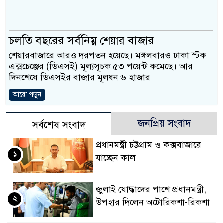
ও বিশ্বাসযোগ্য: প্রধানমন্ত্রী
মাননীয় প্রধানমন্ত্রী, মন্ত্রী
চলতি বছরের সর্বনিম্ন শেয়ার বাজার
সিল-স্বাক্ষর জালিয়াতি চক্রের প
শেয়ারবাজারে আরও দরপতন হয়েছে। মঙ্গলবারও ঢাকা স্টক
এক্সচেঞ্জের (ডিএসই) মূল্যসূচক ৫৩ পয়েন্ট কমেছে। আর
উদ্ধার
দিনশেষে ডিএসইর বাজার মূলধন ৬ হাজার
জনগণ পরিবর্তন চেয়েছে ব
আরো পড়ুন
প্রধানমন্ত্রী
জনপ্রিয় সংবাদ
সর্বশেষ সংবাদ
মিরপুর মডেল থানার অভিয
প্রধানমন্ত্রী চট্টগ্রাম ও কক্সবাজারে
১
মাদক কারবারি গ্রেফতার
যাচ্ছেন কাল
২৮ লাখ টাকার জাল নোটসহ
জুলাই যোদ্ধাদের পাশে প্রধানমন্ত্রী,
থানা পুলিশ
২
উপহার দিলেন অটোরিকশা-রিকশা
যেকোনো সময় বেনজীরের প্রত