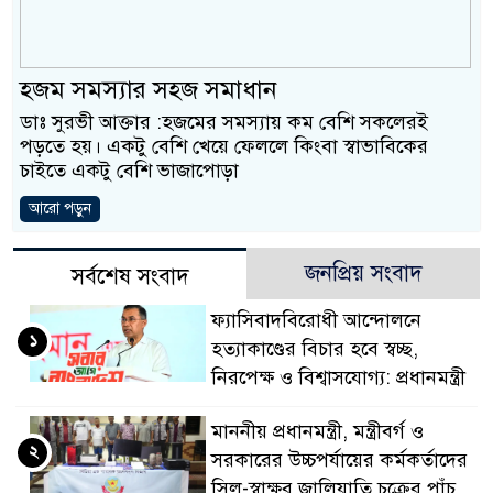
প্রধানমন্ত্রী
মিরপুর মডেল থানার 
হজম সমস্যার সহজ সমাধান
মাদক কারবারি গ্রেফতার
ডাঃ সুরভী আক্তার :হজমের সমস্যায় কম বেশি সকলেরই
পড়তে হয়। একটু বেশি খেয়ে ফেললে কিংবা স্বাভাবিকের
২৮ লাখ টাকার জাল ন
চাইতে একটু বেশি ভাজাপোড়া
থানা পুলিশ
আরো পড়ুন
যেকোনো সময় বেনজীরের
জনপ্রিয় সংবাদ
সর্বশেষ সংবাদ
নেতৃত্ব ও গণতন্ত্রের মূ
ফ্যাসিবাদবিরোধী আন্দোলনে
১
যে ভাবে ডেভিড ইমনে
হত্যাকাণ্ডের বিচার হবে স্বচ্ছ,
নিরপেক্ষ ও বিশ্বাসযোগ্য: প্রধানমন্ত্রী
‘আজহার খান’
মাননীয় প্রধানমন্ত্রী, মন্ত্রীবর্গ ও
অবৈধ বিদেশি পিস্তল, 
২
সরকারের উচ্চপর্যায়ের কর্মকর্তাদের
জড়িত কিশোর গ্যাংয়ের চার
সিল-স্বাক্ষর জালিয়াতি চক্রের পাঁচ