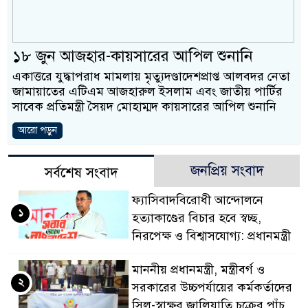
প্রধানমন্ত্রী
মিরপুর মডেল থানার অভিযানে ৯০ বোতল ফেনসিডিলস
১৮ জুন আজহার-কায়সারের আপিল শুনানি
মাদক কারবারি গ্রেফতার
একাত্তরে যুদ্ধাপরাধ মামলায় মৃত্যুদণ্ডাদেশপ্রাপ্ত আলবদর নেতা
জামায়াতের এটিএম আজহারুল ইসলাম এবং জাতীয় পার্টির
২৮ লাখ টাকার জাল নোটসহ দুইজনকে গ্রেফতার করে
সাবেক প্রতিমন্ত্রী সৈয়দ মোহাম্মদ কায়সারের আপিল শুনানি
থানা পুলিশ
আরো পড়ুন
যেকোনো সময় বেনজীরের প্রত্যাবর্তন
জনপ্রিয় সংবাদ
সর্বশেষ সংবাদ
নেতৃত্ব ও গণতন্ত্রের মূর্তমান প্রতীক বেগম খালেদা জিয়া : 
ফ্যাসিবাদবিরোধী আন্দোলনে
১
যে ভাবে ডেভিড ইমনের কাছে মিলল ভারতীয় আধার কার
হত্যাকাণ্ডের বিচার হবে স্বচ্ছ,
নিরপেক্ষ ও বিশ্বাসযোগ্য: প্রধানমন্ত্রী
‘আজহার খান’
মাননীয় প্রধানমন্ত্রী, মন্ত্রীবর্গ ও
অবৈধ বিদেশি পিস্তল, ম্যাগাজিন ও গুলিসহ আইনের সঙ্
২
সরকারের উচ্চপর্যায়ের কর্মকর্তাদের
জড়িত কিশোর গ্যাংয়ের চার শিশু আটক
সিল-স্বাক্ষর জালিয়াতি চক্রের পাঁচ