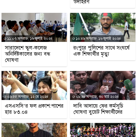
উদাহরণ
ডাকাতির প্রস্তুতিকালে দু
থানা পুলিশ
১১:০৩ অপরাহ্ন, ১৬ জুলাই ২০২৪
১০:৪৯ অপরাহ্ন, ১৬ জুলাই ২০২৪
সারাদেশে স্কুল-কলেজ
রংপুরে পুলিশের সাথে সংঘর্ষে
অনির্দিষ্টকালের জন্য বন্ধ
এক শিক্ষার্থীর মৃত্যু
ঘোষণা
০৯:৫৫ অপরাহ্ন, ১২ মে ২০২৪
০৮:৪৪ অপরাহ্ন, ৩০ মার্চ ২০২৪
এসএসসি’র ফল প্রকাশ:পাশের
দাবি আদায়ে ফের কর্মসূচি
হার ৮৩.০৪
ঘোষণা বুয়েট শিক্ষার্থীদের