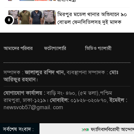
মিরপুর মডেল থানার অভিযানে ৯০
৪
বোতল ফেনসিডিলসহ দুই মাদক
কারবারি গ্রেফতার
২৮ লাখ টাকার জাল নোটসহ
আমাদের পরিবার
ফটোগ্যালারি
ভিডিও গ্যালারী
৫
দুইজনকে গ্রেফতার করেছে গুলশান
থানা পুলিশ
সম্পাদক :
জালালুর রশিদ খান,
ব্যবস্থাপনা সম্পাদক :
মোঃ
যেকোনো সময় বেনজীরের
আরিফুর রহমান
।
৬
প্রত্যাবর্তন
যোগাযোগ কার্যালয় :
বাড়ি নং- ৪৬০, (৫ম তলা),পশ্চিম
রামপুরা, ঢাকা-১২১৯।
মোবাইল:
০১৮২৮-০২০৮৭০,
ইমেইল :
নেতৃত্ব ও গণতন্ত্রের মূর্তমান প্রতীক
newsvob57@gmail. com
৭
বেগম খালেদা জিয়া : তথ্যমন্ত্রী
যে ভাবে ডেভিড ইমনের কাছে
সর্বশেষ সংবাদ :
© All rights reserved © News Voice of Bangladesh |
ফ্যাসিবাদবিরোধী আন্দোলনে হ
৮