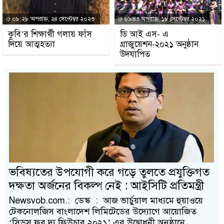
০৮:২৮ অপরাহ্ন, ২৪ সেপ্টেম্বর ২০২৩
০৯:৪৩ অপরাহ্ন, ১৮ সেপ্টেম্বর ২০২১
কুবি’র শিক্ষার্থী গলায় ফাঁস
ডি আই এস- এ
দিয়ে আত্মহত্যা
গ্রাজুয়েশন-২০২১ অনুষ্ঠান
উদযাপিত
ভবিষ্যতের উপযোগী করে গড়ে তুলতে প্রযুক্তিগত
দক্ষতা অর্জনের বিকল্প নেই : আইসিটি প্রতিমন্ত্রী
Newsvob.com.: ডেস্ক : আজ ভার্চুয়াল মাধ্যমে হুয়াওয়ে
টেকনোলজিস বাংলাদেশ লিমিটেডের উদ্যোগে আয়োজিত
‘সিডস ফর দ্য ফিউচার ২০২১’ এর উদ্বোধনী অনুষ্ঠানে