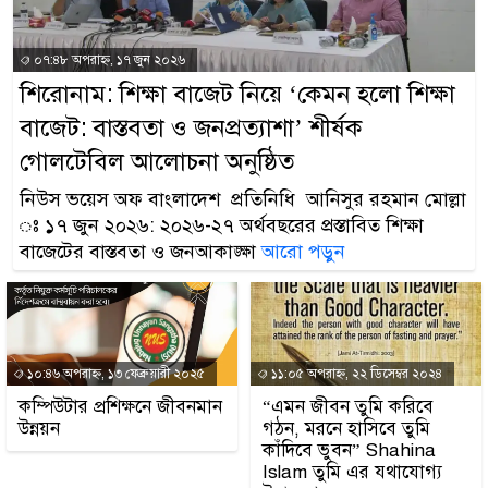
প্রধানমন্ত্রী
০৭:৪৮ অপরাহ্ন, ১৭ জুন ২০২৬
মিরপুর মডেল থানার অভিয
শিরোনাম: শিক্ষা বাজেট নিয়ে ‘কেমন হলো শিক্ষা
মাদক কারবারি গ্রেফতার
বাজেট: বাস্তবতা ও জনপ্রত্যাশা’ শীর্ষক
২৮ লাখ টাকার জাল নোটসহ
গোলটেবিল আলোচনা অনুষ্ঠিত
নিউস ভয়েস অফ বাংলাদেশ প্রতিনিধি আনিসুর রহমান মোল্লা
থানা পুলিশ
ঃ ১৭ জুন ২০২৬: ২০২৬-২৭ অর্থবছরের প্রস্তাবিত শিক্ষা
যেকোনো সময় বেনজীরের প্রত
বাজেটের বাস্তবতা ও জনআকাঙ্ক্ষা
আরো পড়ুন
নেতৃত্ব ও গণতন্ত্রের মূর্তমা
যে ভাবে ডেভিড ইমনের কাছ
১০:৪৬ অপরাহ্ন, ১৩ ফেব্রুয়ারী ২০২৫
১১:০৫ অপরাহ্ন, ২২ ডিসেম্বর ২০২৪
‘আজহার খান’
কম্পিউটার প্রশিক্ষনে জীবনমান
“এমন জীবন তুমি করিবে
উন্নয়ন
গঠন, মরনে হাসিবে তুমি
অবৈধ বিদেশি পিস্তল, ম্যা
কাঁদিবে ভুবন” Shahina
Islam তুমি এর যথাযোগ্য
জড়িত কিশোর গ্যাংয়ের চার শিশ