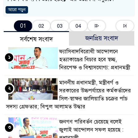
আরো পড়ুন
01
02
03
04
জনপ্রিয় সংবাদ
সর্বশেষ সংবাদ
ফ্যাসিবাদবিরোধী আন্দোলনে
১
হত্যাকাণ্ডের বিচার হবে স্বচ্ছ,
নিরপেক্ষ ও বিশ্বাসযোগ্য: প্রধানমন্ত্রী
মাননীয় প্রধানমন্ত্রী, মন্ত্রীবর্গ ও
২
সরকারের উচ্চপর্যায়ের কর্মকর্তাদের
সিল-স্বাক্ষর জালিয়াতি চক্রের পাঁচ
সদস্য গ্রেফতার; বিপুল আলামত উদ্ধার
জনগণ পরিবর্তন চেয়েছে বলেই
৩
জুলাই আন্দোলন সফল হয়েছে :
প্রধানমন্ত্রী