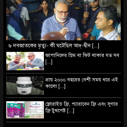
৬ নবজাতকের মৃত্যু- কী ঘটেছিল আদ্‌-দ্বীন [...]
জাপানিদের স্লিম বা ফিট থাকার যত সব
[...]
প্রায় ২০০০ বছরের বেশী সময় ধরে এই
কালো [...]
ফ্লোরাইড ফ্রি, প্যারাবেন ফ্রি এবং সুগার
ফ্রি টুথপেষ্ট [...]