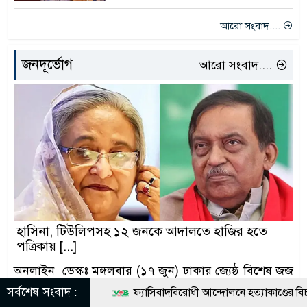
আরো সংবাদ....
জনদূর্ভোগ
আরো সংবাদ....
হাসিনা, টিউলিপসহ ১২ জনকে আদালতে হাজির হতে
পত্রিকায় [...]
অনলাইন ডেস্কঃ মঙ্গলবার (১৭ জুন) ঢাকার জ্যেষ্ঠ বিশেষ জজ
জাকির
বিস্তারিত...
সর্বশেষ সংবাদ :
ফ্যাসিবাদবিরোধী আন্দোলনে হত্যাকাণ্ডের বিচার হবে স্বচ্ছ, 