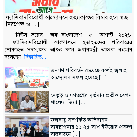
অবৈধ বিদেশি পিস্তল, ম্যাগাজিন
ও গুলিসহ আইনের সঙ্গে [...]
ফ্যাসিবাদবিরোধী আন্দোলনে হত্যাকাণ্ডের বিচার হবে স্বচ্ছ,
৯
নিরপেক্ষ ও [...]
নিউস ভয়েস অফ বাংলাদেশ ৫ আগস্ট, ২০২৬
ডাকাতির প্রস্তুতিকালে দুইজনকে
:ফ্যাসিবাদবিরোধী আন্দোলনে হতাহতদের পরিবারের
গ্রেফতার করেছে মিরপুর মডেল
১০
শোকাহত সদস্যদের আশ্বস্ত করে প্রধানমন্ত্রী তারেক রহমান
থানা [...]
বলেছেন,
বিস্তারিত...
জনগণ পরিবর্তন চেয়েছে বলেই জুলাই
আন্দোলন সফল হয়েছে [...]
নেতৃত্ব ও গণতন্ত্রের মূর্তমান প্রতীক বেগম
খালেদা জিয়া [...]
জলবায়ু-সম্পর্কিত অভিবাসন
ব্যবস্থাপনায় ১১.২৫ লাখ ইউরোর প্রকল্প
বাস্তবায়নে [...]