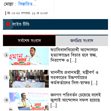
মোল্লা :
বিস্তারিত...
০৯:২৯ অপরাহ্ন, ১১ মে ২০২৫
লাইভ টিভি
সর্বশেষ সংবাদ
জনপ্রিয় সংবাদ
ফ্যাসিবাদবিরোধী আন্দোলনে
হত্যাকাণ্ডের বিচার হবে স্বচ্ছ,
১
নিরপেক্ষ ও [...]
মাননীয় প্রধানমন্ত্রী, মন্ত্রীবর্গ ও
সরকারের উচ্চপর্যায়ের
২
কর্মকর্তাদের সিল-স্বাক্ষর [...]
জনগণ পরিবর্তন চেয়েছে বলেই
জুলাই আন্দোলন সফল হয়েছে
৩
[...]