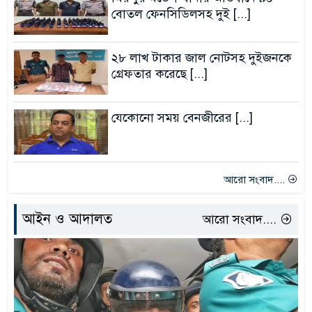
বোতল ফেনসিডিলসহ দুই [...]
২৮ লাখ টাকার জাল নোটসহ দুইজনকে
গ্রেফতার করেছে [...]
যেকোনো সময় বেনজীরের [...]
আরো সংবাদ....
আইন ও আদালত
আরো সংবাদ....