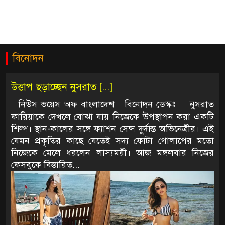
বিনোদন
উত্তাপ ছড়াচ্ছেন নুসরাত [...]
নিউস ভয়েস অফ বাংলাদেশ বিনোদন ডেস্কঃ নুসরাত
ফারিয়াকে দেখলে বোঝা যায় নিজেকে উপস্থাপন করা একটি
র
শিল্প। স্থান-কালের সঙ্গে ফ্যাশন সেন্স দুর্দান্ত অভিনেত্রীর। এই
র
যেমন প্রকৃতির কাছে যেতেই সদ্য ফোটা গোলাপের মতো
ে
নিজেকে মেলে ধরলেন লাস্যময়ী। আজ মঙ্গলবার নিজের
।
ফেসবুকে
বিস্তারিত...
ে