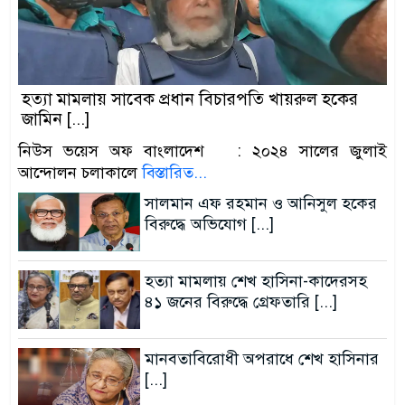
হত্যা মামলায় সাবেক প্রধান বিচারপতি খায়রুল হকের
জামিন [...]
নিউস ভয়েস অফ বাংলাদেশ : ২০২৪ সালের জুলাই
আন্দোলন চলাকালে
বিস্তারিত...
সালমান এফ রহমান ও আনিসুল হকের
বিরুদ্ধে অভিযোগ [...]
হত্যা মামলায় শেখ হাসিনা-কাদেরসহ
৪১ জনের বিরুদ্ধে গ্রেফতারি [...]
মানবতাবিরোধী অপরাধে শেখ হাসিনার
[...]