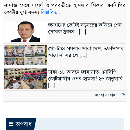
নামাজ শেষে সংঘর্ষ ও পরবর্তীতে হামলার শিকার এনসিপির
কেন্দ্রীয় যুগ্ম সদস্য
বিস্তারিত...
জনগণের ভোটই ষড়যন্ত্রের কফিনে শেষ
পেরেক ঠুকবে : [...]
পোস্টারে সয়লাব সারা দেশ, তফসিলের
আগে না সরালে [...]
ঢাকা-১৮ আসনে জামায়াত-এনসিপি
জোটপ্রার্থীর ওপর হামলা! ২৬ জানুয়ারি
[...]
আরো সংবাদ....
অপরাধ