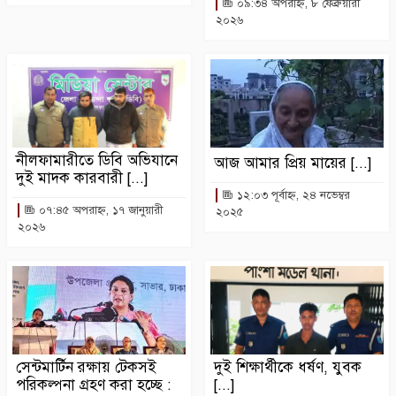
০৯:৩৪ অপরাহ্ন, ৮ ফেব্রুয়ারী
২০২৬
নীলফামারীতে ডিবি অভিযানে
আজ আমার প্রিয় মায়ের [...]
দুই মাদক কারবারী [...]
১২:০৩ পূর্বাহ্ন, ২৪ নভেম্বর
০৭:৪৫ অপরাহ্ন, ১৭ জানুয়ারী
২০২৫
২০২৬
সেন্টমার্টিন রক্ষায় টেকসই
দুই শিক্ষার্থীকে ধর্ষণ, যুবক
পরিকল্পনা গ্রহণ করা হচ্ছে :
[...]