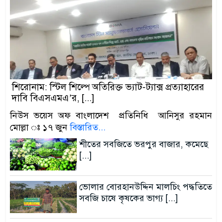
শিরোনাম: স্টিল শিল্পে অতিরিক্ত ভ্যাট-ট্যাক্স প্রত্যাহারের
দাবি বিএসএমএ’র, [...]
নিউস ভয়েস অফ বাংলাদেশ প্রতিনিধি আনিসুর রহমান
মোল্লা ঃ ১৭ জুন
বিস্তারিত...
শীতের সবজিতে ভরপুর বাজার, কমেছে
[...]
ভোলার বোরহানউদ্দিন মালচিং পদ্ধতিতে
সবজি চাষে কৃষকের ভাগ্য [...]