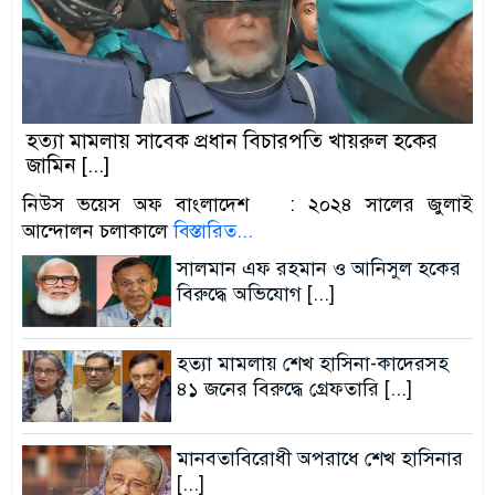
হত্যা মামলায় সাবেক প্রধান বিচারপতি খায়রুল হকের
জামিন [...]
নিউস ভয়েস অফ বাংলাদেশ : ২০২৪ সালের জুলাই
আন্দোলন চলাকালে
বিস্তারিত...
সালমান এফ রহমান ও আনিসুল হকের
বিরুদ্ধে অভিযোগ [...]
হত্যা মামলায় শেখ হাসিনা-কাদেরসহ
৪১ জনের বিরুদ্ধে গ্রেফতারি [...]
মানবতাবিরোধী অপরাধে শেখ হাসিনার
[...]