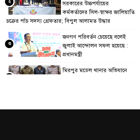
২
সরকারের উচ্চপর্যায়ের
স্তুতিকালে দুইজনকে গ্রেফতার করেছে মিরপুর মডেল থানা পুলিশ
কর্মকর্তাদের সিল-স্বাক্ষর জালিয়াতি
চক্রের পাঁচ সদস্য গ্রেফতার; বিপুল আলামত উদ্ধার
জনগণ পরিবর্তন চেয়েছে বলেই
৩
জুলাই আন্দোলন সফল হয়েছে :
প্রধানমন্ত্রী
মিরপুর মডেল থানার অভিযানে
৪
৯০ বোতল ফেনসিডিলসহ দুই
মাদক কারবারি গ্রেফতার
২৮ লাখ টাকার জাল নোটসহ
৫
দুইজনকে গ্রেফতার করেছে গুলশান
থানা পুলিশ
যেকোনো সময় বেনজীরের