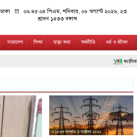
ঢাকা
০৬:৪৫:০৪ পিএম
, শনিবার, ০৮ অগাস্ট ২০২৬, ২৩
শ্রাবণ ১৪৩৩ বঙ্গাব্দ
সারাদেশ
শিক্ষা
স্বাস্থ্য কথা
অর্থনীতি
ধর্ম ও জীবন
ফ্যাসিবাদবির
মাননীয় প্রধা
জনগণ পরিবর্
২৮ লাখ টাক
নেতৃত্ব ও গণ
অবৈধ বিদেশ
১০:৪৩ অপরাহ্ন, ৪ অক্টোবর ২০২২